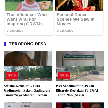
TEROPONG DESA
BERITA
BERITA
Setiono Ketua P3A Tirta
P3A Sodomakmur ,Pekon
Gadingrejo , Pekon Gadingrejo
Blitarejo Kerjakan P3-TGAI
Timur”Saya Mantan Preman
Tahun 2026 ,Sesuai
Yang Bakar Kantor Camat
Spesifikasinya
Gadingrejo Tahun 2000″