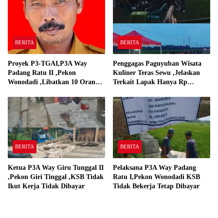
BERITA
BERITA
Proyek P3-TGAI,P3A Way
Penggagas Paguyuban Wisata
Padang Ratu II ,Pekon
Kuliner Teras Sewu ,Jelaskan
Wonodadi ,Libatkan 10 Orang
Terkait Lapak Hanya Rp
Pekerja Pelaksana P3A Way
250,000,-
Padang Ratu
BERITA
BERITA
Ketua P3A Way Giru Tunggal II
Pelaksana P3A Way Padang
,Pekon Giri Tinggal ,KSB Tidak
Ratu I,Pekon Wonodadi KSB
Ikut Kerja Tidak Dibayar
Tidak Bekerja Tetap Dibayar