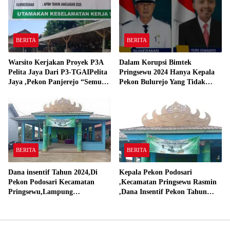
BERITA
BERITA
Warsito Kerjakan Proyek P3A
Dalam Korupsi Bimtek
Pelita Jaya Dari P3-TGAIPelita
Pringsewu 2024 Hanya Kepala
Jaya ,Pekon Panjerejo “Semua
Pekon Bulurejo Yang Tidak
Material Sesuai Standar”
Pakai DD dan Dana Insentif
Pekon 2024
BERITA
BERITA
Dana insentif Tahun 2024,Di
Kepala Pekon Podosari
Pekon Podosari Kecamatan
,Kecamatan Pringsewu Rasmin
Pringsewu,Lampung
,Dana Insentif Pekon Tahun
Direalisasikan sesuai RAP
2024 Beli Laptop Asus dan
Proyektor