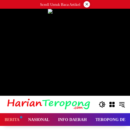
Langsung
×
Scroll Untuk Baca Artikel
ke
konten
BERITA
NASIONAL
INFO DAERAH
TEROPONG DES