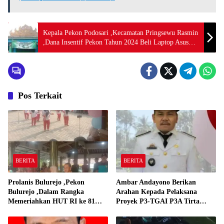
Kepala Pekon Podosari ,Kecamatan Pringsewu Rasmin
,Dana Insentif Pekon Tahun 2024 Beli Laptop Asus
dan Proyektor
Pos Terkait
BERITA
BERITA
Prolanis Bulurejo ,Pekon
Ambar Andayono Berikan
Bulurejo ,Dalam Rangka
Arahan Kepada Pelaksana
Memeriahkan HUT RI ke 81
Proyek P3-TGAI P3A Tirta
Adakan Lomba Senam
Gadingrejo