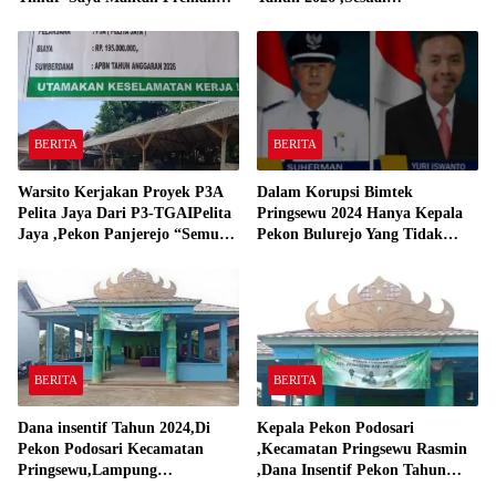
Yang Bakar Kantor Camat
Spesifikasinya
Gadingrejo Tahun 2000″
BERITA
BERITA
Warsito Kerjakan Proyek P3A
Dalam Korupsi Bimtek
Pelita Jaya Dari P3-TGAIPelita
Pringsewu 2024 Hanya Kepala
Jaya ,Pekon Panjerejo “Semua
Pekon Bulurejo Yang Tidak
Material Sesuai Standar”
Pakai DD dan Dana Insentif
Pekon 2024
BERITA
BERITA
Dana insentif Tahun 2024,Di
Kepala Pekon Podosari
Pekon Podosari Kecamatan
,Kecamatan Pringsewu Rasmin
Pringsewu,Lampung
,Dana Insentif Pekon Tahun
Direalisasikan sesuai RAP
2024 Beli Laptop Asus dan