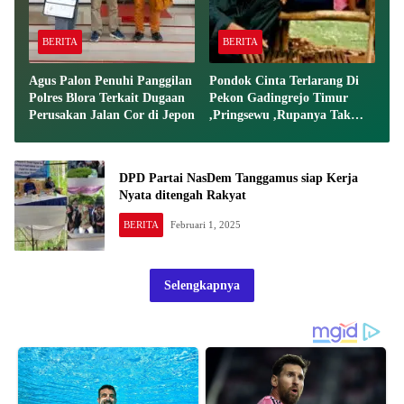
BERITA
BERITA
Agus Palon Penuhi Panggilan
Pondok Cinta Terlarang Di
Polres Blora Terkait Dugaan
Pekon Gadingrejo Timur
Perusakan Jalan Cor di Jepon
,Pringsewu ,Rupanya Tak
Tercium Penegak Hukum
DPD Partai NasDem Tanggamus siap Kerja
Nyata ditengah Rakyat
BERITA
Februari 1, 2025
Selengkapnya