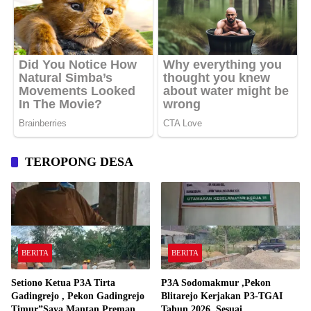
TEROPONG DESA
BERITA
BERITA
Setiono Ketua P3A Tirta
P3A Sodomakmur ,Pekon
Gadingrejo , Pekon Gadingrejo
Blitarejo Kerjakan P3-TGAI
Timur”Saya Mantan Preman
Tahun 2026 ,Sesuai