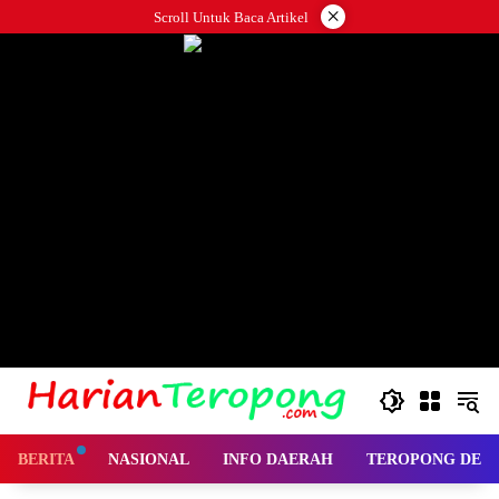
Langsung
×
Scroll Untuk Baca Artikel
ke
konten
BERITA
NASIONAL
INFO DAERAH
TEROPONG DES