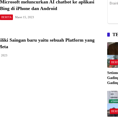
Microsoft meluncurkan AI chatbot ke aplikasi
Bing di iPhone dan Android
BERITA
Maret 15, 2023
T
liki Saingan baru yaitu sebuah Platform yang
Meta
, 2023
BERI
Setion
Gading
Gadin
Manta
Bakar
Gadin
BERI