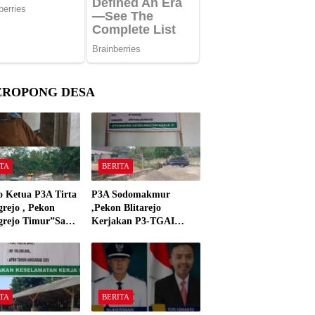
EROPONG DESA
TA
BERITA
o Ketua P3A Tirta
P3A Sodomakmur
rejo , Pekon
,Pekon Blitarejo
grejo Timur”Saya
Kerjakan P3-TGAI
n Preman Yang
Tahun 2026 ,Sesuai
 Kantor Camat
Spesifikasinya
grejo Tahun 2000″
TA
BERITA