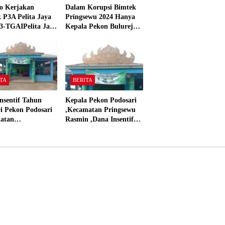
o Kerjakan
Dalam Korupsi Bimtek
 P3A Pelita Jaya
Pringsewu 2024 Hanya
3-TGAIPelita Jaya
Kepala Pekon Bulurejo
 Panjerejo
Yang Tidak Pakai DD
 Material Sesuai
dan Dana Insentif Pekon
ar”
2024
TA
BERITA
nsentif Tahun
Kepala Pekon Podosari
i Pekon Podosari
,Kecamatan Pringsewu
atan
Rasmin ,Dana Insentif
sewu,Lampung
Pekon Tahun 2024 Beli
isasikan sesuai
Laptop Asus dan
Proyektor