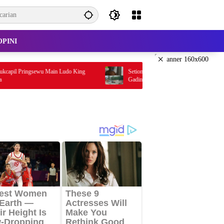
OPINI
×
ringsewu Main Ludo King
Setiono Ketua P3A Tirta Gadingrejo , Pekon
Gadingrejo Timur”Saya Mantan Preman Yang Bak
Kantor Camat Gadingrejo Tahun 2000″