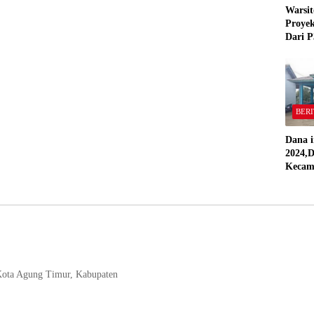
Warsit
Proyek
Dari P
,Pekon
“Semua
Stand
BERI
Dana i
2024,D
Kecam
Pring
Direal
RAP
 Kota Agung Timur, Kabupaten