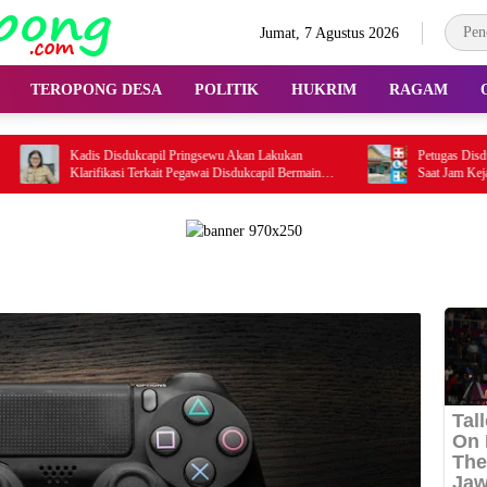
Jumat, 7 Agustus 2026
TEROPONG DESA
POLITIK
HUKRIM
RAGAM
Kadis Disdukcapil Pringsewu Akan Lakukan
Petugas Disdukcapil P
Klarifikasi Terkait Pegawai Disdukcapil Bermain
Saat Jam Keja
Ludo King Saat Jam Kerja