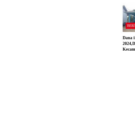
“Semua
Stand
BERI
Dana i
2024,D
Kecam
Pring
Direal
RAP