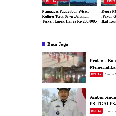
BERITA
BERITA
Penggagas Paguyuban Wisata
Ketua P3
Kuliner Teras Sewu ,Jelaskan
,Pekon G
Terkait Lapak Hanya Rp 250,000,-
Ikut Ker
Baca Juga
Prolanis Bul
Memeriahka
BERITA
Agustus 
Ambar Anday
P3-TGAI P3A
BERITA
Agustus 