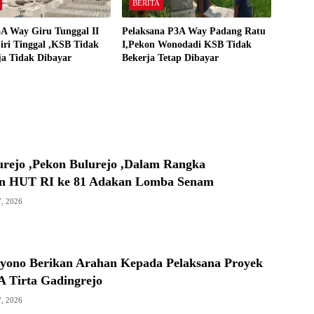
BERITA
A Way Giru Tunggal II
Pelaksana P3A Way Padang Ratu
iri Tinggal ,KSB Tidak
I,Pekon Wonodadi KSB Tidak
ja Tidak Dibayar
Bekerja Tetap Dibayar
urejo ,Pekon Bulurejo ,Dalam Rangka
n HUT RI ke 81 Adakan Lomba Senam
7, 2026
ono Berikan Arahan Kepada Pelaksana Proyek
 Tirta Gadingrejo
7, 2026