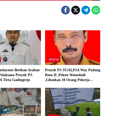
BERITA
ndayono Berikan Arahan
Proyek P3-TGAI,P3A Way Padang
elaksana Proyek P3-
Ratu II ,Pekon Wonodadi
 Tirta Gadingrejo
,Libatkan 10 Orang Pekerja
Pelaksana P3A Way Padang Ratu