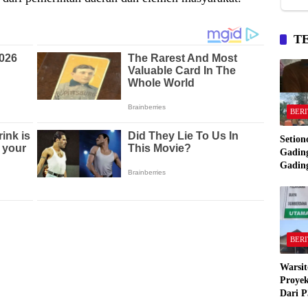
T
BERI
Setion
Gading
Gadin
Manta
Bakar
Gadin
BERI
Warsit
Proyek
Dari P
,Pekon