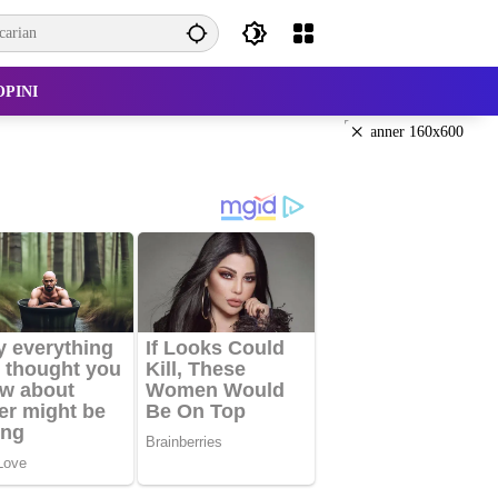
OPINI
×