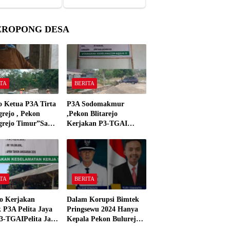
EROPONG DESA
TA
BERITA
o Ketua P3A Tirta
P3A Sodomakmur
rejo , Pekon
,Pekon Blitarejo
grejo Timur”Saya
Kerjakan P3-TGAI
n Preman Yang
Tahun 2026 ,Sesuai
 Kantor Camat
Spesifikasinya
grejo Tahun 2000″
TA
BERITA
o Kerjakan
Dalam Korupsi Bimtek
 P3A Pelita Jaya
Pringsewu 2024 Hanya
3-TGAIPelita Jaya
Kepala Pekon Bulurejo
 Panjerejo
Yang Tidak Pakai DD