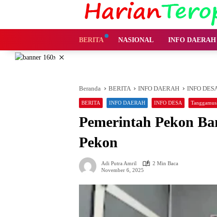
Langsung
ke
konten
BERITA
NASIONAL
INFO DAERAH
×
Beranda
BERITA
INFO DAERAH
INFO DES
BERITA
INFO DAERAH
INFO DESA
Tanggamus
Pemerintah Pekon Ban
Pekon
Adi Putra Amril
2 Min Baca
November 6, 2025