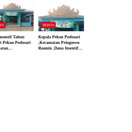
 Material Sesuai
dan Dana Insentif Pekon
ar”
2024
TA
BERITA
nsentif Tahun
Kepala Pekon Podosari
i Pekon Podosari
,Kecamatan Pringsewu
atan
Rasmin ,Dana Insentif
sewu,Lampung
Pekon Tahun 2024 Beli
isasikan sesuai
Laptop Asus dan
Proyektor