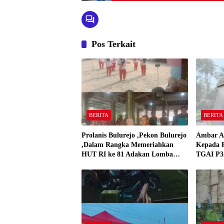
Pos Terkait
BERITA
BERITA
Prolanis Bulurejo ,Pekon Bulurejo
Ambar A
,Dalam Rangka Memeriahkan
Kepada P
HUT RI ke 81 Adakan Lomba
TGAI P3A
Senam