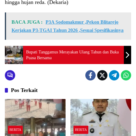
hingga hujan reda. (Dekaria)
BACA JUGA :
P3A Sodomakmur ,Pekon Blitarejo
Kerjakan P3-TGAI Tahun 2026 ,Sesuai Spesifikasinya
Bupati Tanggamus Merayakan Ulang Tahun dan Buka
Puasa Bersama
Pos Terkait
BERITA
BERITA