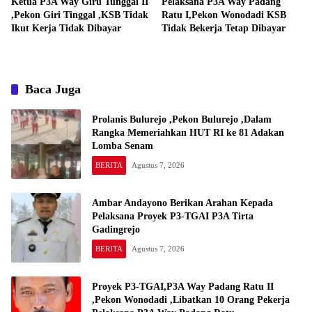
Ketua P3A Way Giru Tunggal II
Pelaksana P3A Way Padang
,Pekon Giri Tinggal ,KSB Tidak
Ratu I,Pekon Wonodadi KSB
Ikut Kerja Tidak Dibayar
Tidak Bekerja Tetap Dibayar
Baca Juga
Prolanis Bulurejo ,Pekon Bulurejo ,Dalam
Rangka Memeriahkan HUT RI ke 81 Adakan
Lomba Senam
BERITA
Agustus 7, 2026
Ambar Andayono Berikan Arahan Kepada
Pelaksana Proyek P3-TGAI P3A Tirta
Gadingrejo
BERITA
Agustus 7, 2026
Proyek P3-TGAI,P3A Way Padang Ratu II
,Pekon Wonodadi ,Libatkan 10 Orang Pekerja