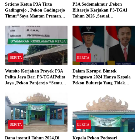
Setiono Ketua P3A Tirta
P3A Sodomakmur ,Pekon
Gadingrejo , Pekon Gadingrejo
Blitarejo Kerjakan P3-TGAI
Timur”Saya Mantan Preman
Tahun 2026 ,Sesuai
Yang Bakar Kantor Camat
Spesifikasinya
Gadingrejo Tahun 2000″
BERITA
BERITA
Warsito Kerjakan Proyek P3A
Dalam Korupsi Bimtek
Pelita Jaya Dari P3-TGAIPelita
Pringsewu 2024 Hanya Kepala
Jaya ,Pekon Panjerejo “Semua
Pekon Bulurejo Yang Tidak
Material Sesuai Standar”
Pakai DD dan Dana Insentif
Pekon 2024
BERITA
BERITA
Dana insentif Tahun 2024,Di
Kepala Pekon Podosari