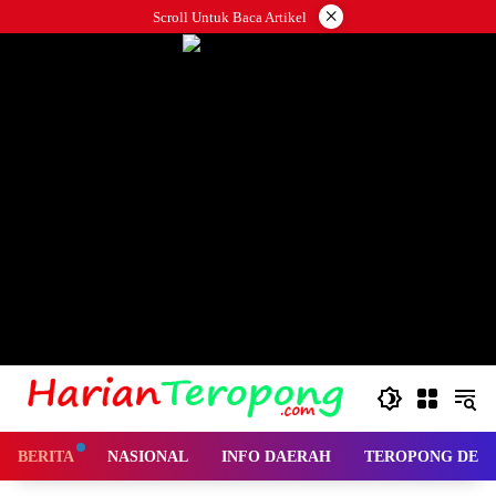
Langsung
×
Scroll Untuk Baca Artikel
ke
konten
BERITA
NASIONAL
INFO DAERAH
TEROPONG DES