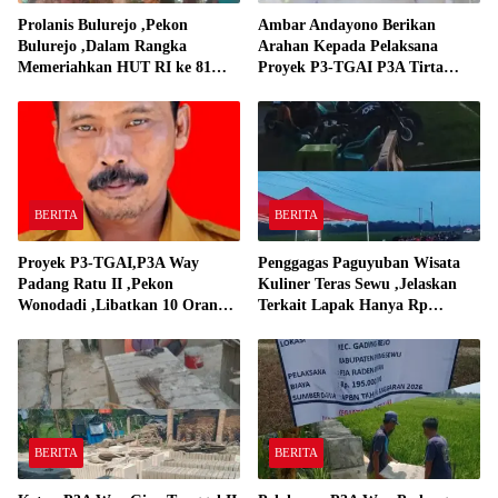
Prolanis Bulurejo ,Pekon
Ambar Andayono Berikan
Bulurejo ,Dalam Rangka
Arahan Kepada Pelaksana
Memeriahkan HUT RI ke 81
Proyek P3-TGAI P3A Tirta
Adakan Lomba Senam
Gadingrejo
BERITA
BERITA
Proyek P3-TGAI,P3A Way
Penggagas Paguyuban Wisata
Padang Ratu II ,Pekon
Kuliner Teras Sewu ,Jelaskan
Wonodadi ,Libatkan 10 Orang
Terkait Lapak Hanya Rp
Pekerja Pelaksana P3A Way
250,000,-
Padang Ratu
BERITA
BERITA