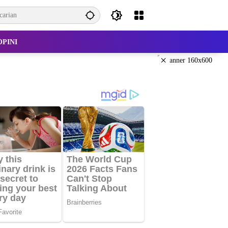
OPINI
×