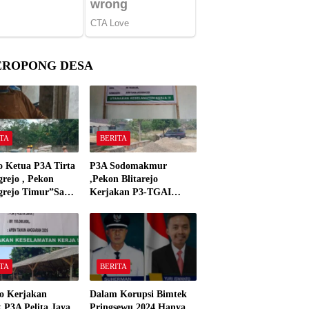
EROPONG DESA
TA
BERITA
o Ketua P3A Tirta
P3A Sodomakmur
rejo , Pekon
,Pekon Blitarejo
grejo Timur”Saya
Kerjakan P3-TGAI
n Preman Yang
Tahun 2026 ,Sesuai
 Kantor Camat
Spesifikasinya
grejo Tahun 2000″
TA
BERITA
o Kerjakan
Dalam Korupsi Bimtek
 P3A Pelita Jaya
Pringsewu 2024 Hanya