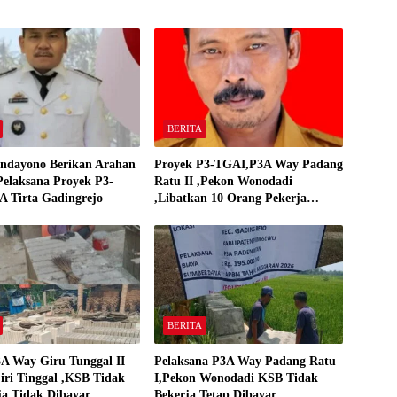
BERITA
ndayono Berikan Arahan
Proyek P3-TGAI,P3A Way Padang
elaksana Proyek P3-
Ratu II ,Pekon Wonodadi
 Tirta Gadingrejo
,Libatkan 10 Orang Pekerja
Pelaksana P3A Way Padang Ratu
BERITA
A Way Giru Tunggal II
Pelaksana P3A Way Padang Ratu
iri Tinggal ,KSB Tidak
I,Pekon Wonodadi KSB Tidak
ja Tidak Dibayar
Bekerja Tetap Dibayar