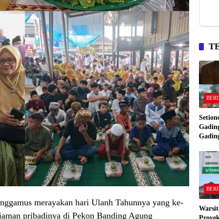
T
BERI
Setion
Gading
Gadin
Manta
Bakar
Gadin
BERI
nggamus merayakan hari Ulanh Tahunnya yang ke-
Warsit
diaman pribadinya di Pekon Banding Agung
Proyek