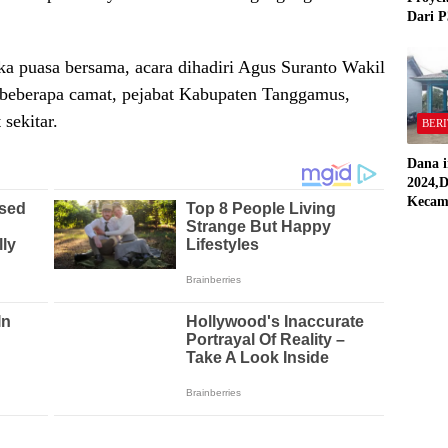
Dari P
,Pekon
“Semua
ka puasa bersama, acara dihadiri Agus Suranto Wakil
Stand
 beberapa camat, pejabat Kabupaten Tanggamus,
sekitar.
BERI
Dana i
2024,D
Kecam
Pring
Direal
RAP