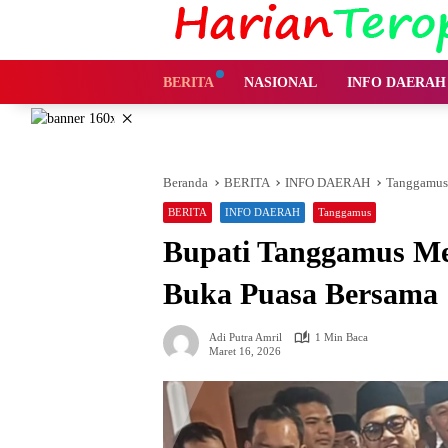
Langsung
ke
konten
BERITA
NASIONAL
INFO DAERAH
×
Beranda
BERITA
INFO DAERAH
Tanggamus
BERITA
INFO DAERAH
Tanggamus
Bupati Tanggamus Me
Buka Puasa Bersama
Adi Putra Amril
1 Min Baca
Maret 16, 2026