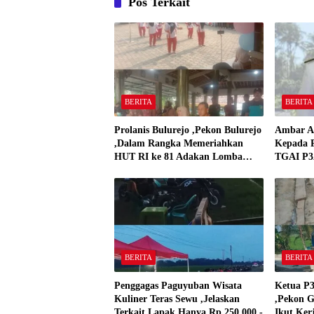
Pos Terkait
BERITA
BERITA
Prolanis Bulurejo ,Pekon Bulurejo
Ambar A
,Dalam Rangka Memeriahkan
Kepada P
HUT RI ke 81 Adakan Lomba
TGAI P3A
Senam
BERITA
BERITA
Penggagas Paguyuban Wisata
Ketua P3
Kuliner Teras Sewu ,Jelaskan
,Pekon G
Terkait Lapak Hanya Rp 250,000,-
Ikut Ker