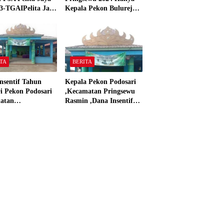
3-TGAIPelita Jaya
Kepala Pekon Bulurejo
 Panjerejo
Yang Tidak Pakai DD
 Material Sesuai
dan Dana Insentif Pekon
ar”
2024
TA
BERITA
nsentif Tahun
Kepala Pekon Podosari
i Pekon Podosari
,Kecamatan Pringsewu
atan
Rasmin ,Dana Insentif
sewu,Lampung
Pekon Tahun 2024 Beli
isasikan sesuai
Laptop Asus dan
Proyektor