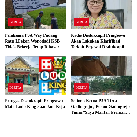
BERITA
BERITA
Pelaksana P3A Way Padang
Kadis Disdukcapil Pringsewu
Ratu I,Pekon Wonodadi KSB
Akan Lakukan Klarifikasi
Tidak Bekerja Tetap Dibayar
Terkait Pegawai Disdukcapil
Bermain Ludo King Saat Jam
Kerja
BERITA
BERITA
Petugas Disdukcapil Pringsewu
Setiono Ketua P3A Tirta
Main Ludo King Saat Jam Keja
Gadingrejo , Pekon Gadingrejo
Timur”Saya Mantan Preman
Yang Bakar Kantor Camat
Gadingrejo Tahun 2000″