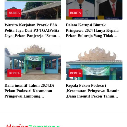
BERITA
BERITA
Warsito Kerjakan Proyek P3A
Dalam Korupsi Bimtek
Pelita Jaya Dari P3-TGAIPelita
Pringsewu 2024 Hanya Kepala
Jaya ,Pekon Panjerejo “Semua
Pekon Bulurejo Yang Tidak
Material Sesuai Standar”
Pakai DD dan Dana Insentif
Pekon 2024
BERITA
BERITA
Dana insentif Tahun 2024,Di
Kepala Pekon Podosari
Pekon Podosari Kecamatan
,Kecamatan Pringsewu Rasmin
Pringsewu,Lampung
,Dana Insentif Pekon Tahun
Direalisasikan sesuai RAP
2024 Beli Laptop Asus dan
Proyektor