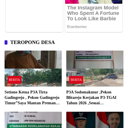
TEROPONG DESA
BERITA
BERITA
Setiono Ketua P3A Tirta
P3A Sodomakmur ,Pekon
Gadingrejo , Pekon Gadingrejo
Blitarejo Kerjakan P3-TGAI
Timur”Saya Mantan Preman
Tahun 2026 ,Sesuai
Yang Bakar Kantor Camat
Spesifikasinya
Gadingrejo Tahun 2000″