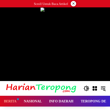
Langsung
×
Scroll Untuk Baca Artikel
ke
konten
BERITA
NASIONAL
INFO DAERAH
TEROPONG DES