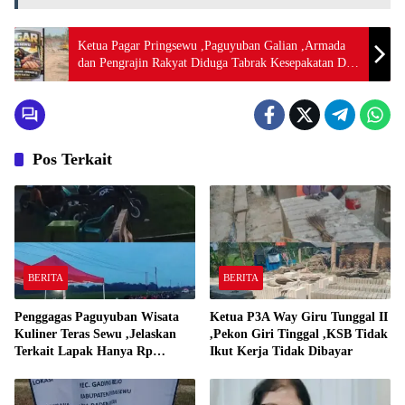
Ketua Pagar Pringsewu ,Paguyuban Galian ,Armada
dan Pengrajin Rakyat Diduga Tabrak Kesepakatan Dan
Mengaku Tidak Tahu apa apa
Pos Terkait
BERITA
BERITA
Penggagas Paguyuban Wisata
Ketua P3A Way Giru Tunggal II
Kuliner Teras Sewu ,Jelaskan
,Pekon Giri Tinggal ,KSB Tidak
Terkait Lapak Hanya Rp
Ikut Kerja Tidak Dibayar
250,000,-