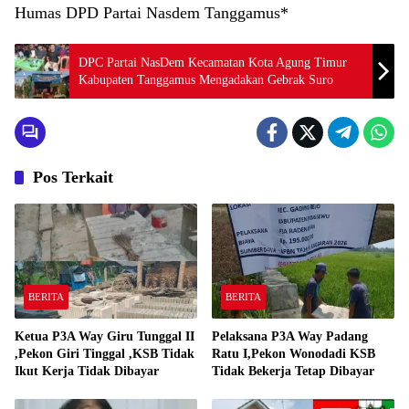
Humas DPD Partai Nasdem Tanggamus*
DPC Partai NasDem Kecamatan Kota Agung Timur
Kabupaten Tanggamus Mengadakan Gebrak Suro
Pos Terkait
BERITA
BERITA
Ketua P3A Way Giru Tunggal II
Pelaksana P3A Way Padang
,Pekon Giri Tinggal ,KSB Tidak
Ratu I,Pekon Wonodadi KSB
Ikut Kerja Tidak Dibayar
Tidak Bekerja Tetap Dibayar