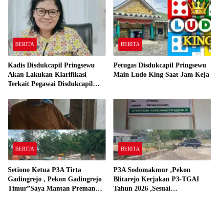
BERITA
BERITA
Kadis Disdukcapil Pringsewu
Petugas Disdukcapil Pringsewu
Akan Lakukan Klarifikasi
Main Ludo King Saat Jam Keja
Terkait Pegawai Disdukcapil
Bermain Ludo King Saat Jam
Kerja
BERITA
BERITA
Setiono Ketua P3A Tirta
P3A Sodomakmur ,Pekon
Gadingrejo , Pekon Gadingrejo
Blitarejo Kerjakan P3-TGAI
Timur”Saya Mantan Preman
Tahun 2026 ,Sesuai
Yang Bakar Kantor Camat
Spesifikasinya
Gadingrejo Tahun 2000″