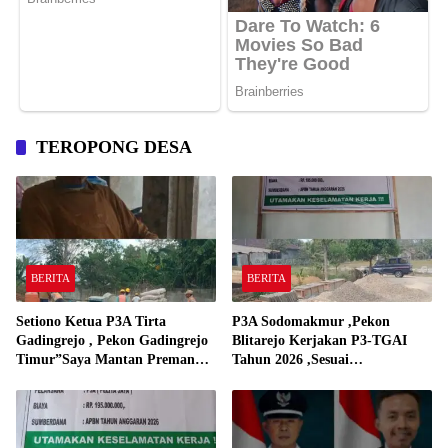
TEROPONG DESA
BERITA
BERITA
Setiono Ketua P3A Tirta
P3A Sodomakmur ,Pekon
Gadingrejo , Pekon Gadingrejo
Blitarejo Kerjakan P3-TGAI
Timur”Saya Mantan Preman
Tahun 2026 ,Sesuai
Yang Bakar Kantor Camat
Spesifikasinya
Gadingrejo Tahun 2000″