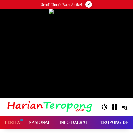
Langsung
×
Scroll Untuk Baca Artikel
ke
konten
BERITA
NASIONAL
INFO DAERAH
TEROPONG DES