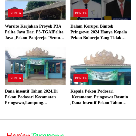
BERITA
BERITA
Warsito Kerjakan Proyek P3A
Dalam Korupsi Bimtek
Pelita Jaya Dari P3-TGAIPelita
Pringsewu 2024 Hanya Kepala
Jaya ,Pekon Panjerejo “Semua
Pekon Bulurejo Yang Tidak
Material Sesuai Standar”
Pakai DD dan Dana Insentif
Pekon 2024
BERITA
BERITA
Dana insentif Tahun 2024,Di
Kepala Pekon Podosari
Pekon Podosari Kecamatan
,Kecamatan Pringsewu Rasmin
Pringsewu,Lampung
,Dana Insentif Pekon Tahun
Direalisasikan sesuai RAP
2024 Beli Laptop Asus dan
Proyektor