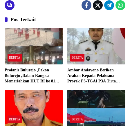
Pos Terkait
BERITA
BERITA
Prolanis Bulurejo ,Pekon
Ambar Andayono Berikan
Bulurejo ,Dalam Rangka
Arahan Kepada Pelaksana
Memeriahkan HUT RI ke 81
Proyek P3-TGAI P3A Tirta
Adakan Lomba Senam
Gadingrejo
BERITA
BERITA