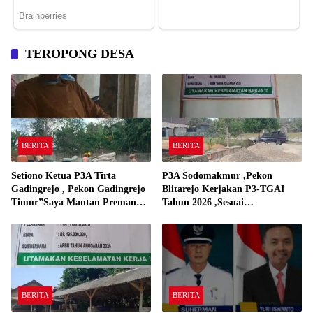
TEROPONG DESA
BERITA
BERITA
Setiono Ketua P3A Tirta
P3A Sodomakmur ,Pekon
Gadingrejo , Pekon Gadingrejo
Blitarejo Kerjakan P3-TGAI
Timur”Saya Mantan Preman
Tahun 2026 ,Sesuai
Yang Bakar Kantor Camat
Spesifikasinya
Gadingrejo Tahun 2000″
BERITA
BERITA