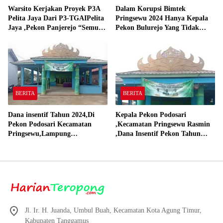
Warsito Kerjakan Proyek P3A
Dalam Korupsi Bimtek
Pelita Jaya Dari P3-TGAIPelita
Pringsewu 2024 Hanya Kepala
Jaya ,Pekon Panjerejo “Semua
Pekon Bulurejo Yang Tidak
Material Sesuai Standar”
Pakai DD dan Dana Insentif
Pekon 2024
BERITA
BERITA
Dana insentif Tahun 2024,Di
Kepala Pekon Podosari
Pekon Podosari Kecamatan
,Kecamatan Pringsewu Rasmin
Pringsewu,Lampung
,Dana Insentif Pekon Tahun
Direalisasikan sesuai RAP
2024 Beli Laptop Asus dan
Proyektor
Jl. Ir. H. Juanda, Umbul Buah, Kecamatan Kota Agung Timur,
Kabupaten Tanggamus