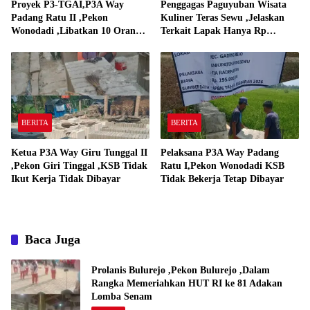
Proyek P3-TGAI,P3A Way
Penggagas Paguyuban Wisata
Padang Ratu II ,Pekon
Kuliner Teras Sewu ,Jelaskan
Wonodadi ,Libatkan 10 Orang
Terkait Lapak Hanya Rp
Pekerja Pelaksana P3A Way
250,000,-
Padang Ratu
BERITA
BERITA
Ketua P3A Way Giru Tunggal II
Pelaksana P3A Way Padang
,Pekon Giri Tinggal ,KSB Tidak
Ratu I,Pekon Wonodadi KSB
Ikut Kerja Tidak Dibayar
Tidak Bekerja Tetap Dibayar
Baca Juga
Prolanis Bulurejo ,Pekon Bulurejo ,Dalam
Rangka Memeriahkan HUT RI ke 81 Adakan
Lomba Senam