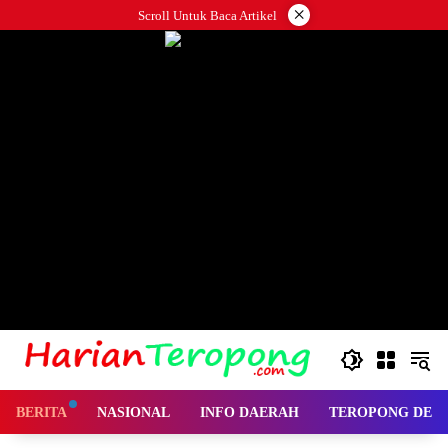
Langsung
×
Scroll Untuk Baca Artikel
ke
konten
BERITA
NASIONAL
INFO DAERAH
TEROPONG DES