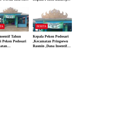
 Panjerejo
Yang Tidak Pakai DD
 Material Sesuai
dan Dana Insentif Pekon
ar”
2024
TA
BERITA
nsentif Tahun
Kepala Pekon Podosari
i Pekon Podosari
,Kecamatan Pringsewu
atan
Rasmin ,Dana Insentif
sewu,Lampung
Pekon Tahun 2024 Beli
isasikan sesuai
Laptop Asus dan
Proyektor