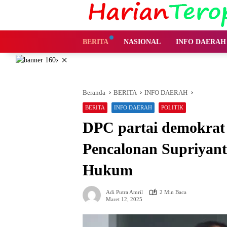
Langsung
ke
konten
BERITA
NASIONAL
INFO DAERAH
×
Beranda
BERITA
INFO DAERAH
BERITA
INFO DAERAH
POLITIK
DPC partai demokrat
Pencalonan Supriyant
Hukum
Adi Putra Amril
2 Min Baca
Maret 12, 2025