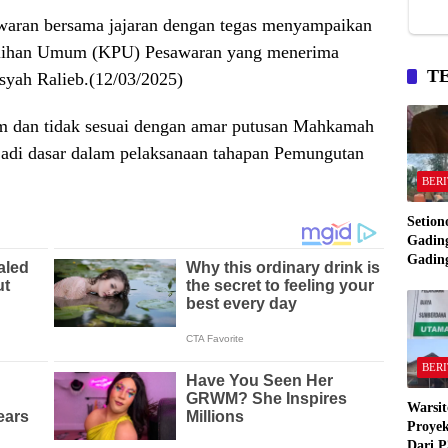
aran bersama jajaran dengan tegas menyampaikan
milihan Umum (KPU) Pesawaran yang menerima
T
syah Ralieb.(12/03/2025)
kum dan tidak sesuai dengan amar putusan Mahkamah
adi dasar dalam pelaksanaan tahapan Pemungutan
BERI
Setion
Gading
Gadin
Manta
Bakar
Gadin
BERI
Warsit
Proyek
Dari P