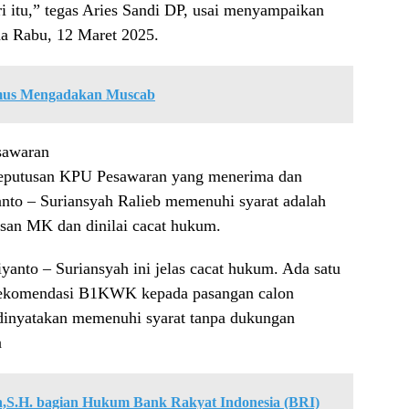
 itu,” tegas Aries Sandi DP, usai menyampaikan
a Rabu, 12 Maret 2025.
us Mengadakan Muscab
sawaran
 keputusan KPU Pesawaran yang menerima dan
nto – Suriansyah Ralieb memenuhi syarat adalah
usan MK dan dinilai cacat hukum.
nto – Suriansyah ini jelas cacat hukum. Ada satu
n rekomendasi B1KWK kepada pasangan calon
dinyatakan memenuhi syarat tanpa dukungan
a
,S.H. bagian Hukum Bank Rakyat Indonesia (BRI)