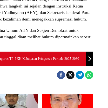
wa langkah ini sejalan dengan instruksi Ketua
 Yudhoyono (AHY), dan Sekretaris Jenderal Partai
uk kezaliman demi menegakkan supremasi hukum.
Ketua Umum AHY dan Sekjen Demokrat untuk
an tinggal diam melihat hukum dipermainkan seperti
engurus TP-PKK Kabupaten Pringsewu Periode 2025-2030