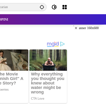
OPINI
×