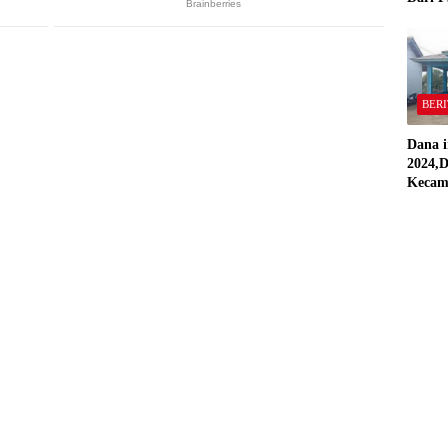
,Pekon
“Semua
Stand
BERI
Dana i
2024,D
Kecam
Pring
Direal
RAP