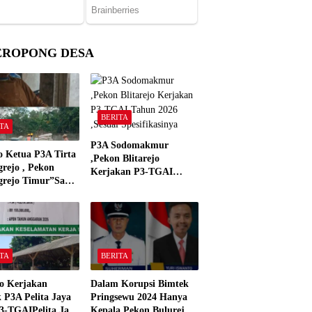
EROPONG DESA
BERITA
TA
P3A Sodomakmur
o Ketua P3A Tirta
,Pekon Blitarejo
rejo , Pekon
Kerjakan P3-TGAI
grejo Timur”Saya
Tahun 2026 ,Sesuai
n Preman Yang
Spesifikasinya
 Kantor Camat
grejo Tahun 2000″
TA
BERITA
o Kerjakan
Dalam Korupsi Bimtek
 P3A Pelita Jaya
Pringsewu 2024 Hanya
3-TGAIPelita Jaya
Kepala Pekon Bulurejo