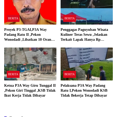
BERITA
BERITA
Proyek P3-TGAI,P3A Way
Penggagas Paguyuban Wisata
Padang Ratu II ,Pekon
Kuliner Teras Sewu ,Jelaskan
Wonodadi ,Libatkan 10 Orang
Terkait Lapak Hanya Rp
Pekerja Pelaksana P3A Way
250,000,-
Padang Ratu
BERITA
BERITA
Ketua P3A Way Giru Tunggal II
Pelaksana P3A Way Padang
,Pekon Giri Tinggal ,KSB Tidak
Ratu I,Pekon Wonodadi KSB
Ikut Kerja Tidak Dibayar
Tidak Bekerja Tetap Dibayar