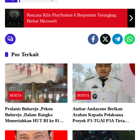
Rencana Rilis PlayStation 6 Berpotensi Terungkap,
Berkat Microsoft
Pos Terkait
BERITA
BERITA
Prolanis Bulurejo ,Pekon
Ambar Andayono Berikan
Bulurejo ,Dalam Rangka
Arahan Kepada Pelaksana
Memeriahkan HUT RI ke 81
Proyek P3-TGAI P3A Tirta
Adakan Lomba Senam
Gadingrejo