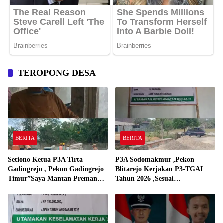
TEROPONG DESA
BERITA
BERITA
Setiono Ketua P3A Tirta
P3A Sodomakmur ,Pekon
Gadingrejo , Pekon Gadingrejo
Blitarejo Kerjakan P3-TGAI
Timur”Saya Mantan Preman
Tahun 2026 ,Sesuai
Yang Bakar Kantor Camat
Spesifikasinya
Gadingrejo Tahun 2000″