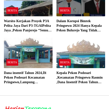
BERITA
BERITA
Warsito Kerjakan Proyek P3A
Dalam Korupsi Bimtek
Pelita Jaya Dari P3-TGAIPelita
Pringsewu 2024 Hanya Kepala
Jaya ,Pekon Panjerejo “Semua
Pekon Bulurejo Yang Tidak
Material Sesuai Standar”
Pakai DD dan Dana Insentif
Pekon 2024
BERITA
BERITA
Dana insentif Tahun 2024,Di
Kepala Pekon Podosari
Pekon Podosari Kecamatan
,Kecamatan Pringsewu Rasmin
Pringsewu,Lampung
,Dana Insentif Pekon Tahun
Direalisasikan sesuai RAP
2024 Beli Laptop Asus dan
Proyektor