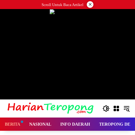
Langsung
×
Scroll Untuk Baca Artikel
ke
konten
BERITA
NASIONAL
INFO DAERAH
TEROPONG DES