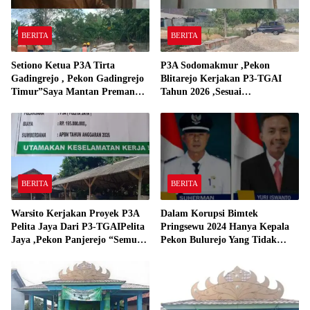
BERITA
BERITA
Setiono Ketua P3A Tirta
P3A Sodomakmur ,Pekon
Gadingrejo , Pekon Gadingrejo
Blitarejo Kerjakan P3-TGAI
Timur”Saya Mantan Preman
Tahun 2026 ,Sesuai
Yang Bakar Kantor Camat
Spesifikasinya
Gadingrejo Tahun 2000″
BERITA
BERITA
Warsito Kerjakan Proyek P3A
Dalam Korupsi Bimtek
Pelita Jaya Dari P3-TGAIPelita
Pringsewu 2024 Hanya Kepala
Jaya ,Pekon Panjerejo “Semua
Pekon Bulurejo Yang Tidak
Material Sesuai Standar”
Pakai DD dan Dana Insentif
Pekon 2024