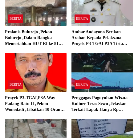
BERITA
BERITA
Prolanis Bulurejo ,Pekon
Ambar Andayono Berikan
Bulurejo ,Dalam Rangka
Arahan Kepada Pelaksana
Memeriahkan HUT RI ke 81
Proyek P3-TGAI P3A Tirta
Adakan Lomba Senam
Gadingrejo
BERITA
BERITA
Proyek P3-TGAI,P3A Way
Penggagas Paguyuban Wisata
Padang Ratu II ,Pekon
Kuliner Teras Sewu ,Jelaskan
Wonodadi ,Libatkan 10 Orang
Terkait Lapak Hanya Rp
Pekerja Pelaksana P3A Way
250,000,-
Padang Ratu