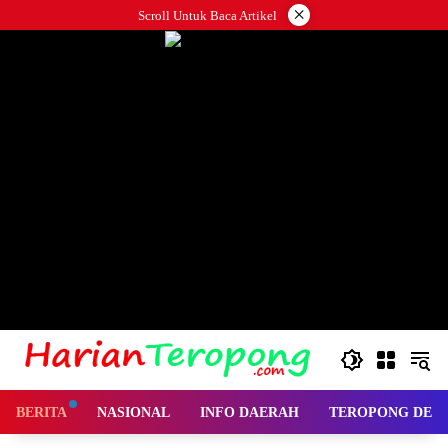
Langsung
×
Scroll Untuk Baca Artikel
ke
konten
BERITA
NASIONAL
INFO DAERAH
TEROPONG DES