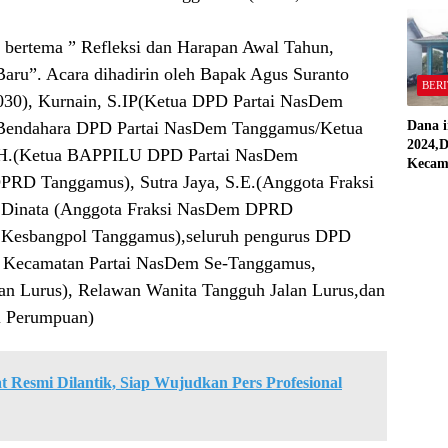
“Semua
Stand
 bertema ” Refleksi dan Harapan Awal Tahun,
aru”. Acara dihadirin oleh Bapak Agus Suranto
BERI
2030), Kurnain, S.IP(Ketua DPD Partai NasDem
Dana i
(Bendahara DPD Partai NasDem Tanggamus/Ketua
2024,D
.H.(Ketua BAPPILU DPD Partai NasDem
Kecam
RD Tanggamus), Sutra Jaya, S.E.(Anggota Fraksi
Pring
Direal
Dinata (Anggota Fraksi NasDem DPRD
RAP
n Kesbangpol Tanggamus),seluruh pengurus DPD
Kecamatan Partai NasDem Se-Tanggamus,
an Lurus), Relawan Wanita Tangguh Jalan Lurus,dan
i Perumpuan)
Resmi Dilantik, Siap Wujudkan Pers Profesional