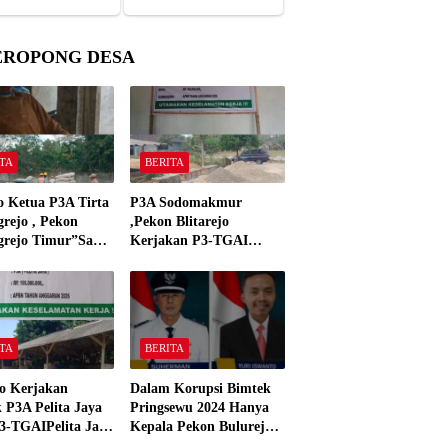
EROPONG DESA
TA
BERITA
o Ketua P3A Tirta
P3A Sodomakmur
rejo , Pekon
,Pekon Blitarejo
grejo Timur”Saya
Kerjakan P3-TGAI
n Preman Yang
Tahun 2026 ,Sesuai
 Kantor Camat
Spesifikasinya
grejo Tahun 2000″
TA
BERITA
o Kerjakan
Dalam Korupsi Bimtek
 P3A Pelita Jaya
Pringsewu 2024 Hanya
3-TGAIPelita Jaya
Kepala Pekon Bulurejo
 Panjerejo
Yang Tidak Pakai DD