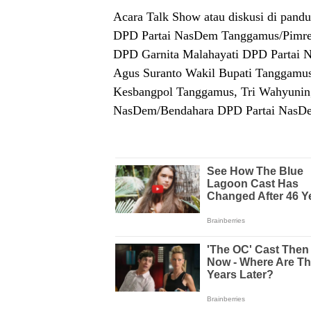
Acara Talk Show atau diskusi di pan
DPD Partai NasDem Tanggamus/Pimred 
DPD Garnita Malahayati DPD Partai N
Agus Suranto Wakil Bupati Tanggamus T
Kesbangpol Tanggamus, Tri Wahyuning
NasDem/Bendahara DPD Partai NasD