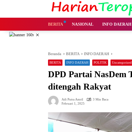
Langsung
ke
konten
BERITA
NASIONAL
INFO DAERAH
×
Beranda
BERITA
INFO DAERAH
BERITA
INFO DAERAH
POLITIK
Uncategorized
DPD Partai NasDem T
ditengah Rakyat
Adi Putra Amril
3 Min Baca
Februari 1, 2025