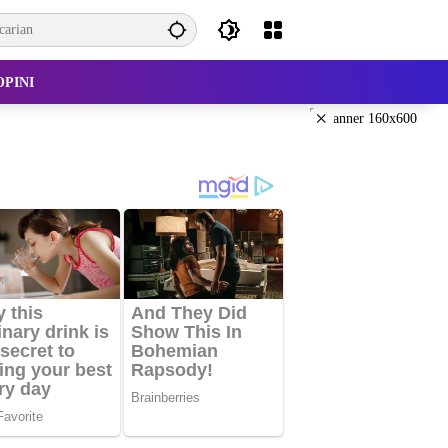
OPINI
×