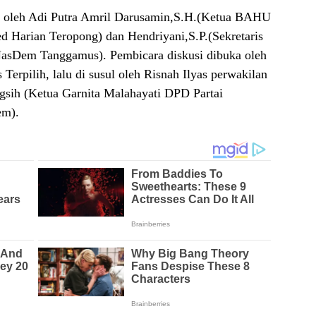
du oleh Adi Putra Amril Darusamin,S.H.(Ketua BAHU
Harian Teropong) dan Hendriyani,S.P.(Sekretaris
asDem Tanggamus). Pembicara diskusi dibuka oleh
erpilih, lalu di susul oleh Risnah Ilyas perwakilan
sih (Ketua Garnita Malahayati DPD Partai
em).