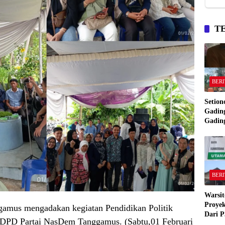
T
BERI
Setion
Gading
Gadin
Manta
Bakar
Gadin
BERI
Warsit
Proyek
mus mengadakan kegiatan Pendidikan Politik
Dari P
r DPD Partai NasDem Tanggamus. (Sabtu,01 Februari
,Pekon