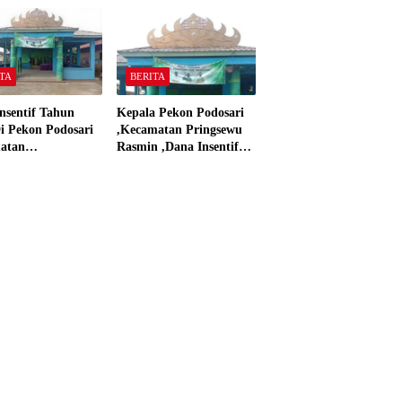
 Material Sesuai
dan Dana Insentif Pekon
ar”
2024
TA
BERITA
nsentif Tahun
Kepala Pekon Podosari
i Pekon Podosari
,Kecamatan Pringsewu
atan
Rasmin ,Dana Insentif
sewu,Lampung
Pekon Tahun 2024 Beli
isasikan sesuai
Laptop Asus dan
Proyektor