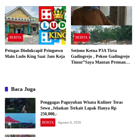
Bermain Ludo King Saat Jam
Kerja
BERITA
BERITA
Petugas Disdukcapil Pringsewu
Setiono Ketua P3A Tirta
Main Ludo King Saat Jam Keja
Gadingrejo , Pekon Gadingrejo
Timur”Saya Mantan Preman
Yang Bakar Kantor Camat
Gadingrejo Tahun 2000″
Baca Juga
Penggagas Paguyuban Wisata Kuliner Teras
Sewu ,Jelaskan Terkait Lapak Hanya Rp
250,000,-
BERITA
Agustus 6, 2026