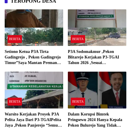
TEROPONG DESA
BERITA
BERITA
Setiono Ketua P3A Tirta
P3A Sodomakmur ,Pekon
Gadingrejo , Pekon Gadingrejo
Blitarejo Kerjakan P3-TGAI
Timur”Saya Mantan Preman
Tahun 2026 ,Sesuai
Yang Bakar Kantor Camat
Spesifikasinya
Gadingrejo Tahun 2000″
BERITA
BERITA
Warsito Kerjakan Proyek P3A
Dalam Korupsi Bimtek
Pelita Jaya Dari P3-TGAIPelita
Pringsewu 2024 Hanya Kepala
Jaya ,Pekon Panjerejo “Semua
Pekon Bulurejo Yang Tidak
Material Sesuai Standar”
Pakai DD dan Dana Insentif