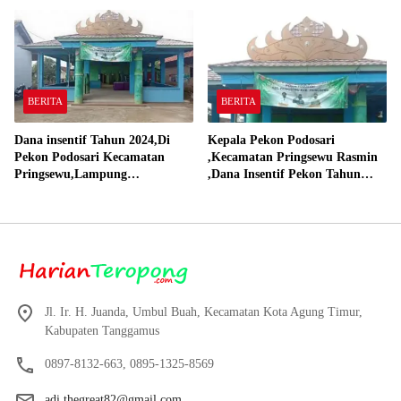
Pekon 2024
BERITA
BERITA
Dana insentif Tahun 2024,Di
Kepala Pekon Podosari
Pekon Podosari Kecamatan
,Kecamatan Pringsewu Rasmin
Pringsewu,Lampung
,Dana Insentif Pekon Tahun
Direalisasikan sesuai RAP
2024 Beli Laptop Asus dan
Proyektor
Jl. Ir. H. Juanda, Umbul Buah, Kecamatan Kota Agung Timur,
Kabupaten Tanggamus
0897-8132-663, 0895-1325-8569
adi.thegreat82@gmail.com