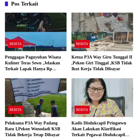
Pos Terkait
BERITA
BERITA
Penggagas Paguyuban Wisata
Ketua P3A Way Giru Tunggal II
Kuliner Teras Sewu ,Jelaskan
,Pekon Giri Tinggal ,KSB Tidak
Terkait Lapak Hanya Rp
Ikut Kerja Tidak Dibayar
250,000,-
BERITA
BERITA
Pelaksana P3A Way Padang
Kadis Disdukcapil Pringsewu
Ratu I,Pekon Wonodadi KSB
Akan Lakukan Klarifikasi
Tidak Bekerja Tetap Dibayar
Terkait Pegawai Disdukcapil