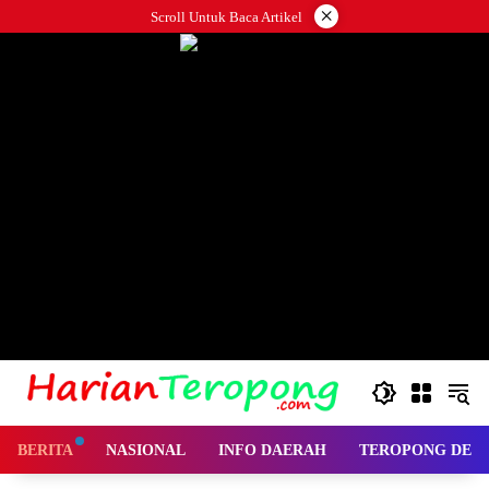
Langsung
×
Scroll Untuk Baca Artikel
ke
konten
BERITA
NASIONAL
INFO DAERAH
TEROPONG DES