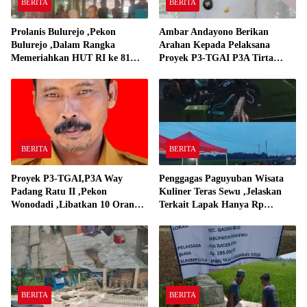
BERITA
BERITA
Prolanis Bulurejo ,Pekon
Ambar Andayono Berikan
Bulurejo ,Dalam Rangka
Arahan Kepada Pelaksana
Memeriahkan HUT RI ke 81
Proyek P3-TGAI P3A Tirta
Adakan Lomba Senam
Gadingrejo
BERITA
BERITA
Proyek P3-TGAI,P3A Way
Penggagas Paguyuban Wisata
Padang Ratu II ,Pekon
Kuliner Teras Sewu ,Jelaskan
Wonodadi ,Libatkan 10 Orang
Terkait Lapak Hanya Rp
Pekerja Pelaksana P3A Way
250,000,-
Padang Ratu
BERITA
BERITA