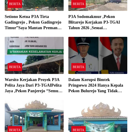
BERITA
BERITA
Setiono Ketua P3A Tirta
P3A Sodomakmur ,Pekon
Gadingrejo , Pekon Gadingrejo
Blitarejo Kerjakan P3-TGAI
Timur”Saya Mantan Preman
Tahun 2026 ,Sesuai
Yang Bakar Kantor Camat
Spesifikasinya
Gadingrejo Tahun 2000″
BERITA
BERITA
Warsito Kerjakan Proyek P3A
Dalam Korupsi Bimtek
Pelita Jaya Dari P3-TGAIPelita
Pringsewu 2024 Hanya Kepala
Jaya ,Pekon Panjerejo “Semua
Pekon Bulurejo Yang Tidak
Material Sesuai Standar”
Pakai DD dan Dana Insentif
Pekon 2024
BERITA
BERITA