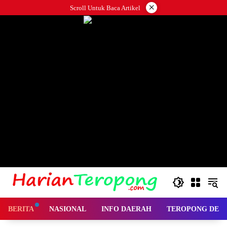
Langsung
×
Scroll Untuk Baca Artikel
ke
konten
BERITA
NASIONAL
INFO DAERAH
TEROPONG DES