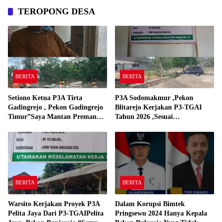
TEROPONG DESA
BERITA
BERITA
Setiono Ketua P3A Tirta
P3A Sodomakmur ,Pekon
Gadingrejo , Pekon Gadingrejo
Blitarejo Kerjakan P3-TGAI
Timur”Saya Mantan Preman
Tahun 2026 ,Sesuai
Yang Bakar Kantor Camat
Spesifikasinya
Gadingrejo Tahun 2000″
BERITA
BERITA
Warsito Kerjakan Proyek P3A
Dalam Korupsi Bimtek
Pelita Jaya Dari P3-TGAIPelita
Pringsewu 2024 Hanya Kepala