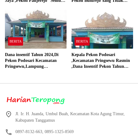
Jaya ,Pekon Panjerejo “Semua
Pekon Bulurejo Yang Tidak
Material Sesuai Standar”
Pakai DD dan Dana Insentif
Pekon 2024
BERITA
BERITA
Dana insentif Tahun 2024,Di
Kepala Pekon Podosari
Pekon Podosari Kecamatan
,Kecamatan Pringsewu Rasmin
Pringsewu,Lampung
,Dana Insentif Pekon Tahun
Direalisasikan sesuai RAP
2024 Beli Laptop Asus dan
Proyektor
Jl. Ir. H. Juanda, Umbul Buah, Kecamatan Kota Agung Timur,
Kabupaten Tanggamus
0897-8132-663, 0895-1325-8569