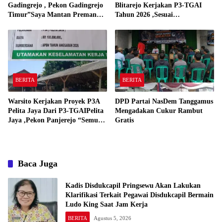
Gadingrejo , Pekon Gadingrejo
Blitarejo Kerjakan P3-TGAI
Timur”Saya Mantan Preman
Tahun 2026 ,Sesuai
Yang Bakar Kantor Camat
Spesifikasinya
Gadingrejo Tahun 2000″
BERITA
BERITA
Warsito Kerjakan Proyek P3A
DPD Partai NasDem Tanggamus
Pelita Jaya Dari P3-TGAIPelita
Mengadakan Cukur Rambut
Jaya ,Pekon Panjerejo “Semua
Gratis
Material Sesuai Standar”
Baca Juga
Kadis Disdukcapil Pringsewu Akan Lakukan
Klarifikasi Terkait Pegawai Disdukcapil Bermain
Ludo King Saat Jam Kerja
BERITA
Agustus 5, 2026