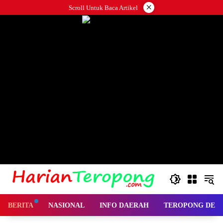
Langsung
×
Scroll Untuk Baca Artikel
ke
konten
BERITA
NASIONAL
INFO DAERAH
TEROPONG DES