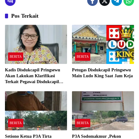
Pos Terkait
BERITA
BERITA
Kadis Disdukcapil Pringsewu
Petugas Disdukcapil Pringsewu
Akan Lakukan Klarifikasi
Main Ludo King Saat Jam Keja
Terkait Pegawai Disdukcapil
Bermain Ludo King Saat Jam
Kerja
BERITA
BERITA
Setiono Ketua P3A Tirta
P3A Sodomakmur ,Pekon