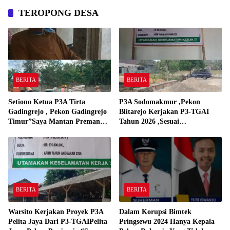
TEROPONG DESA
BERITA
BERITA
Setiono Ketua P3A Tirta
P3A Sodomakmur ,Pekon
Gadingrejo , Pekon Gadingrejo
Blitarejo Kerjakan P3-TGAI
Timur”Saya Mantan Preman
Tahun 2026 ,Sesuai
Yang Bakar Kantor Camat
Spesifikasinya
Gadingrejo Tahun 2000″
BERITA
BERITA
Warsito Kerjakan Proyek P3A
Dalam Korupsi Bimtek
Pelita Jaya Dari P3-TGAIPelita
Pringsewu 2024 Hanya Kepala