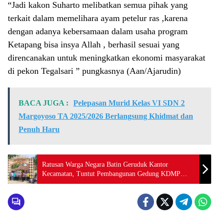
“Jadi kakon Suharto melibatkan semua pihak yang
terkait dalam memelihara ayam petelur ras ,karena
dengan adanya kebersamaan dalam usaha program
Ketapang bisa insya Allah , berhasil sesuai yang
direncanakan untuk meningkatkan ekonomi masyarakat
di pekon Tegalsari ” pungkasnya (Aan/Ajarudin)
BACA JUGA :
Pelepasan Murid Kelas VI SDN 2
Margoyoso TA 2025/2026 Berlangsung Khidmat dan
Penuh Haru
Ratusan Warga Negara Batin Geruduk Kantor
Kecamatan, Tuntut Pembangunan Gedung KDMP
Kandang Besi Dihentikan