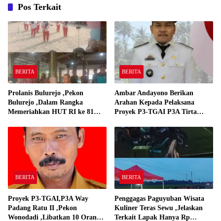
Pos Terkait
BERITA
BERITA
Prolanis Bulurejo ,Pekon
Ambar Andayono Berikan
Bulurejo ,Dalam Rangka
Arahan Kepada Pelaksana
Memeriahkan HUT RI ke 81
Proyek P3-TGAI P3A Tirta
Adakan Lomba Senam
Gadingrejo
BERITA
BERITA
Proyek P3-TGAI,P3A Way
Penggagas Paguyuban Wisata
Padang Ratu II ,Pekon
Kuliner Teras Sewu ,Jelaskan
Wonodadi ,Libatkan 10 Orang
Terkait Lapak Hanya Rp