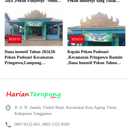
Jaya ,Pekon Panjerejo “Semua
Pekon Bulurejo Yang Tidak
Material Sesuai Standar”
Pakai DD dan Dana Insentif
Pekon 2024
BERITA
BERITA
Dana insentif Tahun 2024,Di
Kepala Pekon Podosari
Pekon Podosari Kecamatan
,Kecamatan Pringsewu Rasmin
Pringsewu,Lampung
,Dana Insentif Pekon Tahun
Direalisasikan sesuai RAP
2024 Beli Laptop Asus dan
Proyektor
Jl. Ir. H. Juanda, Umbul Buah, Kecamatan Kota Agung Timur,
Kabupaten Tanggamus
0897-8132-663, 0895-1325-8569