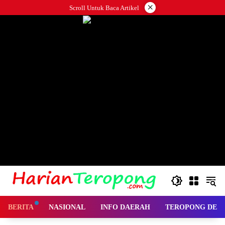
Langsung
×
Scroll Untuk Baca Artikel
ke
konten
BERITA
NASIONAL
INFO DAERAH
TEROPONG DES