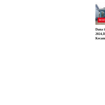
“Semua
Stand
BERI
Dana i
2024,D
Kecam
Pring
Direal
RAP