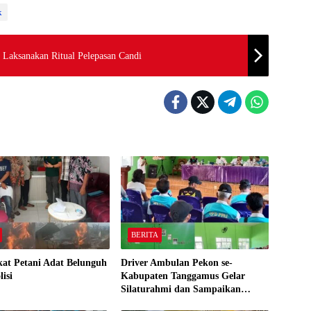
k
Laksanakan Ritual Pelepasan Candi
BERITA
at Petani Adat Belunguh
Driver Ambulan Pekon se-
isi
Kabupaten Tanggamus Gelar
Silaturahmi dan Sampaikan
Aspirasi Kesejahteraan