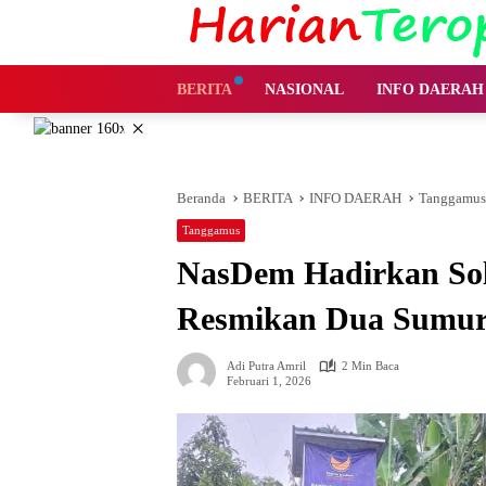
Langsung
ke
konten
BERITA
NASIONAL
INFO DAERAH
×
Beranda
BERITA
INFO DAERAH
Tanggamus
Tanggamus
NasDem Hadirkan So
Resmikan Dua Sumur
Adi Putra Amril
2 Min Baca
Februari 1, 2026