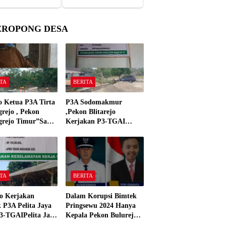
EROPONG DESA
TA
BERITA
o Ketua P3A Tirta
P3A Sodomakmur
rejo , Pekon
,Pekon Blitarejo
grejo Timur”Saya
Kerjakan P3-TGAI
n Preman Yang
Tahun 2026 ,Sesuai
 Kantor Camat
Spesifikasinya
grejo Tahun 2000″
TA
BERITA
o Kerjakan
Dalam Korupsi Bimtek
 P3A Pelita Jaya
Pringsewu 2024 Hanya
3-TGAIPelita Jaya
Kepala Pekon Bulurejo
 Panjerejo
Yang Tidak Pakai DD