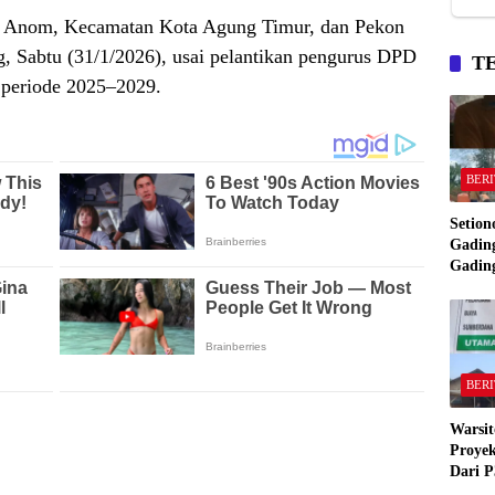
g Anom, Kecamatan Kota Agung Timur, dan Pekon
 Sabtu (31/1/2026), usai pelantikan pengurus DPD
T
periode 2025–2029.
BERI
Setion
Gading
Gadin
Manta
Bakar
Gadin
BERI
Warsit
Proyek
Dari P
,Pekon