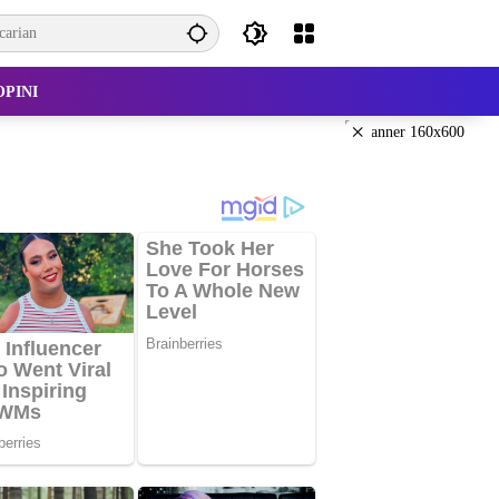
OPINI
×