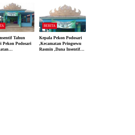
 Material Sesuai
dan Dana Insentif Pekon
ar”
2024
TA
BERITA
nsentif Tahun
Kepala Pekon Podosari
i Pekon Podosari
,Kecamatan Pringsewu
atan
Rasmin ,Dana Insentif
sewu,Lampung
Pekon Tahun 2024 Beli
isasikan sesuai
Laptop Asus dan
Proyektor