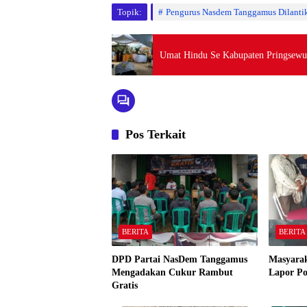
Topik:
Pengurus Nasdem Tanggamus Dilanti
Umat Hindu Se Kabupaten Pringsewu 
Pos Terkait
BERITA
BERITA
DPD Partai NasDem Tanggamus
Masyarak
Mengadakan Cukur Rambut
Lapor Pol
Gratis