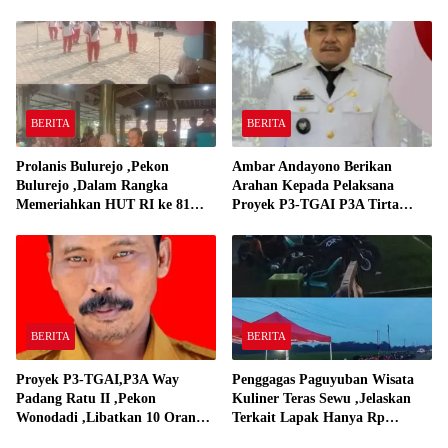
BERITA
BERITA
Prolanis Bulurejo ,Pekon
Ambar Andayono Berikan
Bulurejo ,Dalam Rangka
Arahan Kepada Pelaksana
Memeriahkan HUT RI ke 81
Proyek P3-TGAI P3A Tirta
Adakan Lomba Senam
Gadingrejo
BERITA
BERITA
Proyek P3-TGAI,P3A Way
Penggagas Paguyuban Wisata
Padang Ratu II ,Pekon
Kuliner Teras Sewu ,Jelaskan
Wonodadi ,Libatkan 10 Orang
Terkait Lapak Hanya Rp
Pekerja Pelaksana P3A Way
250,000,-