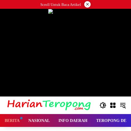
Langsung
×
Scroll Untuk Baca Artikel
ke
konten
BERITA
NASIONAL
INFO DAERAH
TEROPONG DES