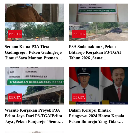
BERITA
BERITA
Setiono Ketua P3A Tirta
P3A Sodomakmur ,Pekon
Gadingrejo , Pekon Gadingrejo
Blitarejo Kerjakan P3-TGAI
Timur”Saya Mantan Preman
Tahun 2026 ,Sesuai
Yang Bakar Kantor Camat
Spesifikasinya
Gadingrejo Tahun 2000″
BERITA
BERITA
Warsito Kerjakan Proyek P3A
Dalam Korupsi Bimtek
Pelita Jaya Dari P3-TGAIPelita
Pringsewu 2024 Hanya Kepala
Jaya ,Pekon Panjerejo “Semua
Pekon Bulurejo Yang Tidak
Material Sesuai Standar”
Pakai DD dan Dana Insentif
Pekon 2024