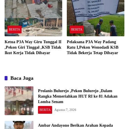
Padang Ratu
BERITA
BERITA
Ketua P3A Way Giru Tunggal II
Pelaksana P3A Way Padang
,Pekon Giri Tinggal ,KSB Tidak
Ratu I,Pekon Wonodadi KSB
Ikut Kerja Tidak Dibayar
Tidak Bekerja Tetap Dibayar
Baca Juga
Prolanis Bulurejo ,Pekon Bulurejo ,Dalam
Rangka Memeriahkan HUT RI ke 81 Adakan
Lomba Senam
BERITA
Agustus 7, 2026
Ambar Andayono Berikan Arahan Kepada