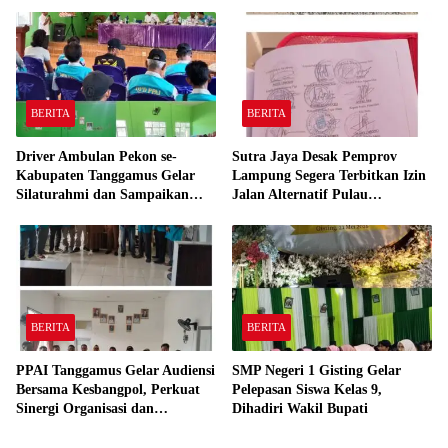
BERITA
BERITA
Driver Ambulan Pekon se-
Sutra Jaya Desak Pemprov
Kabupaten Tanggamus Gelar
Lampung Segera Terbitkan Izin
Silaturahmi dan Sampaikan
Jalan Alternatif Pulau
Aspirasi Kesejahteraan
Panggung-Ulubelu. Menunggu
Kepastian.
BERITA
BERITA
PPAI Tanggamus Gelar Audiensi
SMP Negeri 1 Gisting Gelar
Bersama Kesbangpol, Perkuat
Pelepasan Siswa Kelas 9,
Sinergi Organisasi dan
Dihadiri Wakil Bupati
Pemerintah