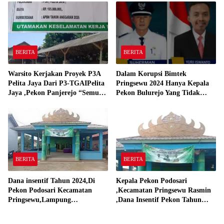
Gadingrejo Tahun 2000″
BERITA
BERITA
Warsito Kerjakan Proyek P3A
Dalam Korupsi Bimtek
Pelita Jaya Dari P3-TGAIPelita
Pringsewu 2024 Hanya Kepala
Jaya ,Pekon Panjerejo “Semua
Pekon Bulurejo Yang Tidak
Material Sesuai Standar”
Pakai DD dan Dana Insentif
Pekon 2024
BERITA
BERITA
Dana insentif Tahun 2024,Di
Kepala Pekon Podosari
Pekon Podosari Kecamatan
,Kecamatan Pringsewu Rasmin
Pringsewu,Lampung
,Dana Insentif Pekon Tahun
Direalisasikan sesuai RAP
2024 Beli Laptop Asus dan
Proyektor