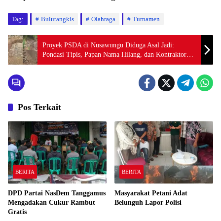
Tag:
Bulutangkis
Olahraga
Turnamen
Proyek PSDA di Nusawungu Diduga Asal Jadi:
Pondasi Tipis, Papan Nama Hilang, dan Kontraktor
“Hilang Kontak”
Pos Terkait
BERITA
BERITA
DPD Partai NasDem Tanggamus
Masyarakat Petani Adat
Mengadakan Cukur Rambut
Belunguh Lapor Polisi
Gratis