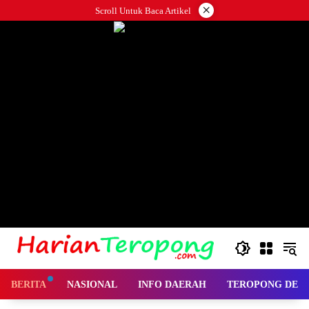
Langsung
×
Scroll Untuk Baca Artikel
ke
konten
BERITA
NASIONAL
INFO DAERAH
TEROPONG DES