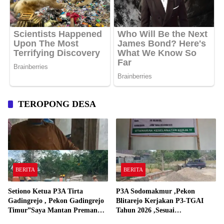
TEROPONG DESA
BERITA
BERITA
Setiono Ketua P3A Tirta
P3A Sodomakmur ,Pekon
Gadingrejo , Pekon Gadingrejo
Blitarejo Kerjakan P3-TGAI
Timur”Saya Mantan Preman
Tahun 2026 ,Sesuai
Yang Bakar Kantor Camat
Spesifikasinya