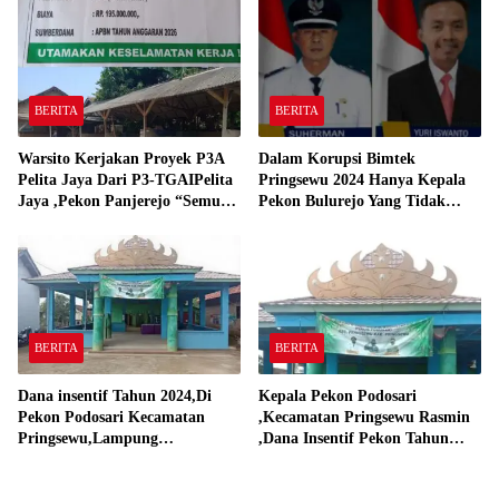
Gadingrejo Tahun 2000″
BERITA
BERITA
Warsito Kerjakan Proyek P3A
Dalam Korupsi Bimtek
Pelita Jaya Dari P3-TGAIPelita
Pringsewu 2024 Hanya Kepala
Jaya ,Pekon Panjerejo “Semua
Pekon Bulurejo Yang Tidak
Material Sesuai Standar”
Pakai DD dan Dana Insentif
Pekon 2024
BERITA
BERITA
Dana insentif Tahun 2024,Di
Kepala Pekon Podosari
Pekon Podosari Kecamatan
,Kecamatan Pringsewu Rasmin
Pringsewu,Lampung
,Dana Insentif Pekon Tahun
Direalisasikan sesuai RAP
2024 Beli Laptop Asus dan
Proyektor