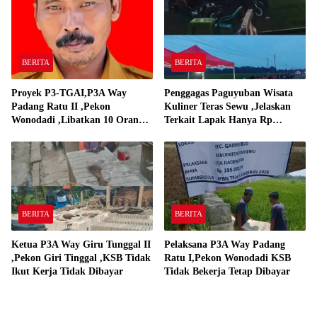
BERITA
BERITA
Proyek P3-TGAI,P3A Way
Penggagas Paguyuban Wisata
Padang Ratu II ,Pekon
Kuliner Teras Sewu ,Jelaskan
Wonodadi ,Libatkan 10 Orang
Terkait Lapak Hanya Rp
Pekerja Pelaksana P3A Way
250,000,-
Padang Ratu
BERITA
BERITA
Ketua P3A Way Giru Tunggal II
Pelaksana P3A Way Padang
,Pekon Giri Tinggal ,KSB Tidak
Ratu I,Pekon Wonodadi KSB
Ikut Kerja Tidak Dibayar
Tidak Bekerja Tetap Dibayar