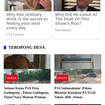
TEROPONG DESA
BERITA
BERITA
Setiono Ketua P3A Tirta
P3A Sodomakmur ,Pekon
Gadingrejo , Pekon Gadingrejo
Blitarejo Kerjakan P3-TGAI
Timur”Saya Mantan Preman
Tahun 2026 ,Sesuai
Yang Bakar Kantor Camat
Spesifikasinya