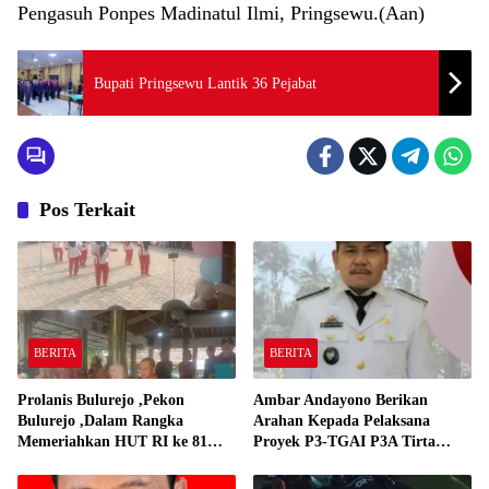
Pengasuh Ponpes Madinatul Ilmi, Pringsewu.(Aan)
Bupati Pringsewu Lantik 36 Pejabat
Pos Terkait
BERITA
BERITA
Prolanis Bulurejo ,Pekon
Ambar Andayono Berikan
Bulurejo ,Dalam Rangka
Arahan Kepada Pelaksana
Memeriahkan HUT RI ke 81
Proyek P3-TGAI P3A Tirta
Adakan Lomba Senam
Gadingrejo