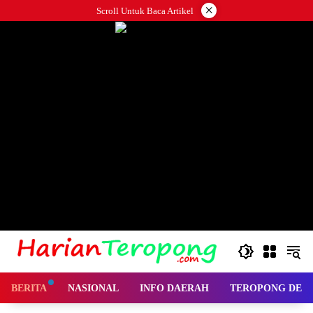
Langsung
×
Scroll Untuk Baca Artikel
ke
konten
BERITA
NASIONAL
INFO DAERAH
TEROPONG DES