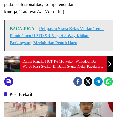
pada profesionalitas, kompetensi dan
kinerja,”katanya(Aan/Ajarudin)
BACA JUGA :
Pelepasan Siswa Kelas VI dan Temu
Pamit Guru UPTD SD Negeri 8 Way Khilau
Berlangsung Meriah dan Penuh Haru
Dalam Rangka HUT Ke 116 Pekon Wonodadi,Dan
Wujud Rasa Syukur Di Bulan Syura .Gelar Pagelaran
Wayang Kulit Semalam Suntuk
Pos Terkait