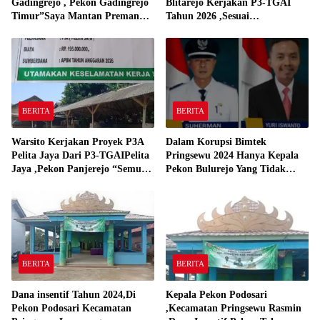
Gadingrejo , Pekon Gadingrejo
Blitarejo Kerjakan P3-TGAI
Timur”Saya Mantan Preman
Tahun 2026 ,Sesuai
Yang Bakar Kantor Camat
Spesifikasinya
Gadingrejo Tahun 2000″
BERITA
BERITA
Warsito Kerjakan Proyek P3A
Dalam Korupsi Bimtek
Pelita Jaya Dari P3-TGAIPelita
Pringsewu 2024 Hanya Kepala
Jaya ,Pekon Panjerejo “Semua
Pekon Bulurejo Yang Tidak
Material Sesuai Standar”
Pakai DD dan Dana Insentif
Pekon 2024
BERITA
BERITA
Dana insentif Tahun 2024,Di
Kepala Pekon Podosari
Pekon Podosari Kecamatan
,Kecamatan Pringsewu Rasmin