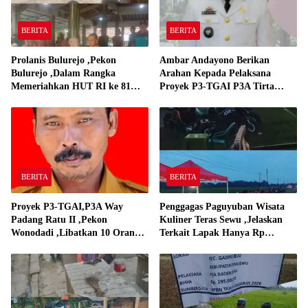
BERITA
BERITA
Prolanis Bulurejo ,Pekon
Ambar Andayono Berikan
Bulurejo ,Dalam Rangka
Arahan Kepada Pelaksana
Memeriahkan HUT RI ke 81
Proyek P3-TGAI P3A Tirta
Adakan Lomba Senam
Gadingrejo
BERITA
BERITA
Proyek P3-TGAI,P3A Way
Penggagas Paguyuban Wisata
Padang Ratu II ,Pekon
Kuliner Teras Sewu ,Jelaskan
Wonodadi ,Libatkan 10 Orang
Terkait Lapak Hanya Rp
Pekerja Pelaksana P3A Way
250,000,-
Padang Ratu