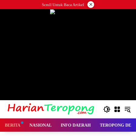
Langsung
×
Scroll Untuk Baca Artikel
ke
konten
BERITA
NASIONAL
INFO DAERAH
TEROPONG DES