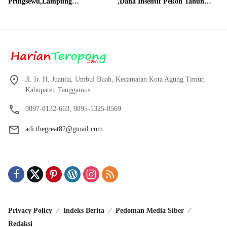
Pringsewu,Lampung
,Dana Insentif Pekon Tahun
Direalisasikan sesuai RAP
2024 Beli Laptop Asus dan
Proyektor
Jl. Ir. H. Juanda, Umbul Buah, Kecamatan Kota Agung Timur,
Kabupaten Tanggamus
0897-8132-663, 0895-1325-8569
adi.thegreat82@gmail.com
Privacy Policy
Indeks Berita
Pedoman Media Siber
Redaksi