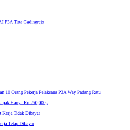
I P3A Tirta Gadingrejo
an 10 Orang Pekerja Pelaksana P3A Way Padang Ratu
 Lapak Hanya Rp 250,000,-
t Kerja Tidak Dibayar
rja Tetap Dibayar