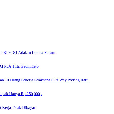
HUT RI ke 81 Adakan Lomba Senam
I P3A Tirta Gadingrejo
an 10 Orang Pekerja Pelaksana P3A Way Padang Ratu
 Lapak Hanya Rp 250,000,-
t Kerja Tidak Dibayar