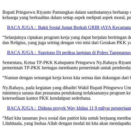
Bupati Pringsewu Riyanto Pamungkas dalam sambutannya berharap 
keluarga yang berkualitas dalam setiap aspek meliputi aspek moral, p
BACA JUGA :
Bakti Sosial Jumat Berkah GRIB jAYA Kecamatan
“Selanjutnya ciptakan program kerja yang dapat berjalan beriringa
dan Religius, yang juga seiring dengan visi misi dari Gerakan PKK 
BACA JUGA :
Supriono Di periksa lanjutan di Polres Tanggam
Sementara, Ketua TP-PKK Kabupaten Pringsewu Ny.Rahayu Riyanto me
pemerintah TP-PKK bertugas membantu pemerintah untuk pemberdaya
“Namun dengan semangat kerja keras kita semua dan dukungan dari OP
Ny.Rahayu, pada kegiatan yang dihadiri Wakil Bupati Pringsewu Umi
minimnya sarana dan prasarana pendukung terlaksananya program kegi
ketersediaan kantor PKK kendatipun sederhana.
BACA JUGA :
Diduga proyek Way khilau 11,9 milyar pengerjaan
“Mari kita tanaman jiwa sosial dan patriot kita untuk berjuang memb
Lilahitaala, yang Inshaa Allah dengan modal ini kita akan mendapatk