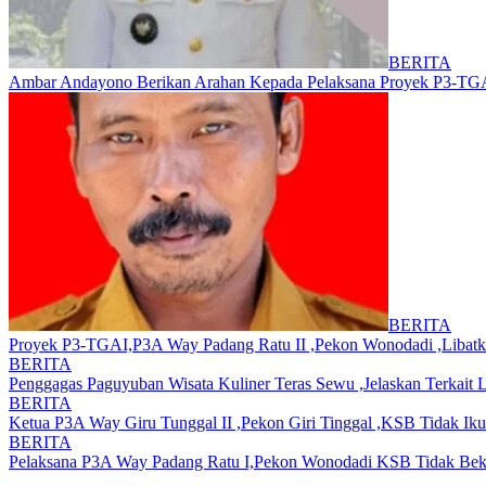
BERITA
Ambar Andayono Berikan Arahan Kepada Pelaksana Proyek P3-TGA
BERITA
Proyek P3-TGAI,P3A Way Padang Ratu II ,Pekon Wonodadi ,Libatk
BERITA
Penggagas Paguyuban Wisata Kuliner Teras Sewu ,Jelaskan Terkait
BERITA
Ketua P3A Way Giru Tunggal II ,Pekon Giri Tinggal ,KSB Tidak Iku
BERITA
Pelaksana P3A Way Padang Ratu I,Pekon Wonodadi KSB Tidak Beke