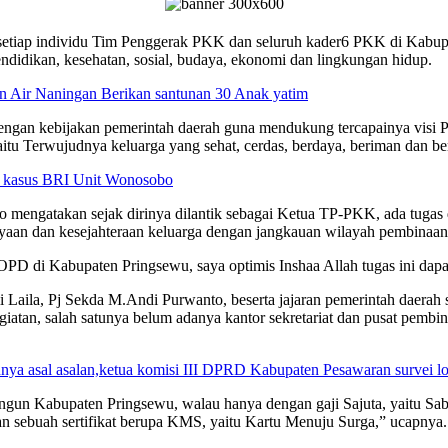
setiap individu Tim Penggerak PKK dan seluruh kader6 PKK di Kabu
endidikan, kesehatan, sosial, budaya, ekonomi dan lingkungan hidup.
 Air Naningan Berikan santunan 30 Anak yatim
n dengan kebijakan pemerintah daerah guna mendukung tercapainya vis
yaitu Terwujudnya keluarga yang sehat, cerdas, berdaya, beriman dan
us kasus BRI Unit Wonosobo
ngatakan sejak dirinya dilantik sebagai Ketua TP-PKK, ada tugas d
an dan kesejahteraan keluarga dengan jangkauan wilayah pembinaan 
D di Kabupaten Pringsewu, saya optimis Inshaa Allah tugas ini dapat
 Laila, Pj Sekda M.Andi Purwanto, beserta jajaran pemerintah daerah 
atan, salah satunya belum adanya kantor sekretariat dan pusat pembin
nya asal asalan,ketua komisi III DPRD Kabupaten Pesawaran survei lo
angun Kabupaten Pringsewu, walau hanya dengan gaji Sajuta, yaitu Saba
an sebuah sertifikat berupa KMS, yaitu Kartu Menuju Surga,” ucapnya.