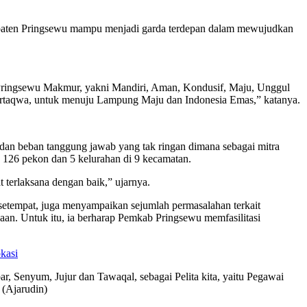
paten Pringsewu mampu menjadi garda terdepan dalam mewujudkan
i Pringsewu Makmur, yakni Mandiri, Aman, Kondusif, Maju, Unggul
 bertaqwa, untuk menuju Lampung Maju dan Indonesia Emas,” katanya.
an beban tanggung jawab yang tak ringan dimana sebagai mitra
126 pekon dan 5 kelurahan di 9 kecamatan.
 terlaksana dengan baik,” ujarnya.
setempat, juga menyampaikan sejumlah permasalahan terkait
aan. Untuk itu, ia berharap Pemkab Pringsewu memfasilitasi
kasi
r, Senyum, Jujur dan Tawaqal, sebagai Pelita kita, yaitu Pegawai
 (Ajarudin)