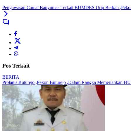
Pengawasan Camat Banyumas Terkait BUMDES Urip Berkah ,Pekon
Pos Terkait
BERITA
Prolanis Bulurejo ,Pekon Bulurejo ,Dalam Rangka Memeriahkan 