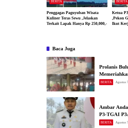
BERITA
BERITA
Penggagas Paguyuban Wisata
Ketua P3
Kuliner Teras Sewu ,Jelaskan
,Pekon G
Terkait Lapak Hanya Rp 250,000,-
Ikut Ker
Baca Juga
Prolanis Bul
Memeriahka
BERITA
Agustus 
Ambar Anday
P3-TGAI P3A
BERITA
Agustus 