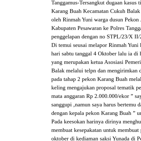
Tanggamus-Tersangkut dugaan kasus t
Karang Buah Kecamatan Cukuh Balak K
oleh Rinmah Yuni warga dusun Peko
Kabupaten Pesawaran ke Polres Tangga
penggelapan dengan no STPL/23/X II
Di temui seusai melapor Rinmah Yuni 
hari sabtu tanggal 4 Oktober lalu ia 
yang merupakan ketua Asosiasi Pemer
Balak melalui telpn dan mengirimkan d
pada tahap 2 pekon Karang Buah mela
keling mengajukan proposal tematik p
mata anggaran Rp 2.000.000/ekor ” say
sanggupi ,namun saya harus bertemu d
dengan kepala pekon Karang Buah ” u
Pada keesokan harinya dirinya mengh
membuat kesepakatan untuk membuat pe
oktober di kediaman saksi Yunada di