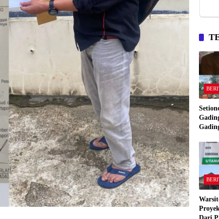
T
BERI
Setion
Gading
Gadin
Manta
Bakar
Gadin
BERI
Warsit
Proyek
Dari P