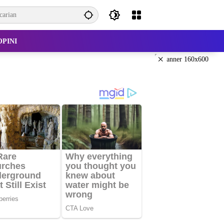
OPINI
×