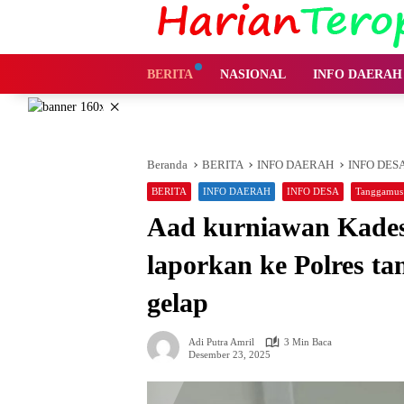
Langsung
ke
konten
BERITA
NASIONAL
INFO DAERAH
×
Beranda
BERITA
INFO DAERAH
INFO DES
BERITA
INFO DAERAH
INFO DESA
Tanggamus
Aad kurniawan Kades
laporkan ke Polres t
gelap
Adi Putra Amril
3 Min Baca
Desember 23, 2025