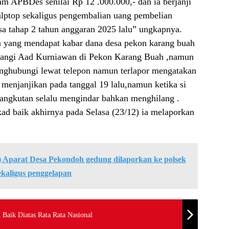
am APBDes senilai Rp 12 .000.000,- dan ia berjanji
lptop sekaligus pengembalian uang pembelian
sa tahap 2 tahun anggaran 2025 lalu” ungkapnya.
ia yang mendapat kabar dana desa pekon karang buah
datangi Aad Kurniawan di Pekon Karang Buah ,namun
enghubungi lewat telepon namun terlapor mengatakan
 menjanjikan pada tanggal 19 lalu,namun ketika si
sangkutan selalu mengindar bahkan menghilang .
ad baik akhirnya pada Selasa (23/12) ia melaporkan
 Aparat Desa Pekondoh gedung dilaporkan ke polsek
kaligus penggelapan
Baik Diatas Rata Rata Nasional