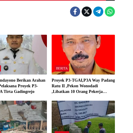
BERITA
ndayono Berikan Arahan
Proyek P3-TGAI,P3A Way Padang
elaksana Proyek P3-
Ratu II ,Pekon Wonodadi
 Tirta Gadingrejo
,Libatkan 10 Orang Pekerja
Pelaksana P3A Way Padang Ratu