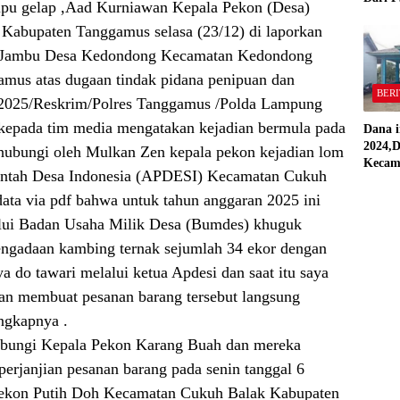
ipu gelap ,Aad Kurniawan Kepala Pekon (Desa)
,Pekon
abupaten Tanggamus selasa (23/12) di laporkan
“Semua
Stand
n Jambu Desa Kedondong Kecamatan Kedondong
mus atas dugaan tindak pidana penipuan dan
BERI
/2025/Reskrim/Polres Tanggamus /Polda Lampung
kepada tim media mengatakan kejadian bermula pada
Dana i
2024,D
di hubungi oleh Mulkan Zen kepala pekon kejadian lom
Kecam
intah Desa Indonesia (APDESI) Kecamatan Cukuh
Pring
Direal
ata via pdf bahwa untuk tahun anggaran 2025 ini
RAP
lui Badan Usaha Milik Desa (Bumdes) khuguk
engadaan kambing ternak sejumlah 34 ekor dengan
a do tawari melalui ketua Apdesi dan saat itu saya
an membuat pesanan barang tersebut langsung
ngkapnya .
ubungi Kepala Pekon Karang Buah dan mereka
rjanjian pesanan barang pada senin tanggal 6
 Pekon Putih Doh Kecamatan Cukuh Balak Kabupaten