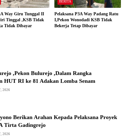
BERITA
A Way Giru Tunggal II
Pelaksana P3A Way Padang Ratu
iri Tinggal ,KSB Tidak
I,Pekon Wonodadi KSB Tidak
ja Tidak Dibayar
Bekerja Tetap Dibayar
urejo ,Pekon Bulurejo ,Dalam Rangka
n HUT RI ke 81 Adakan Lomba Senam
7, 2026
ono Berikan Arahan Kepada Pelaksana Proyek
 Tirta Gadingrejo
7, 2026