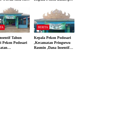
 Panjerejo
Yang Tidak Pakai DD
 Material Sesuai
dan Dana Insentif Pekon
ar”
2024
TA
BERITA
nsentif Tahun
Kepala Pekon Podosari
i Pekon Podosari
,Kecamatan Pringsewu
atan
Rasmin ,Dana Insentif
sewu,Lampung
Pekon Tahun 2024 Beli
isasikan sesuai
Laptop Asus dan
Proyektor