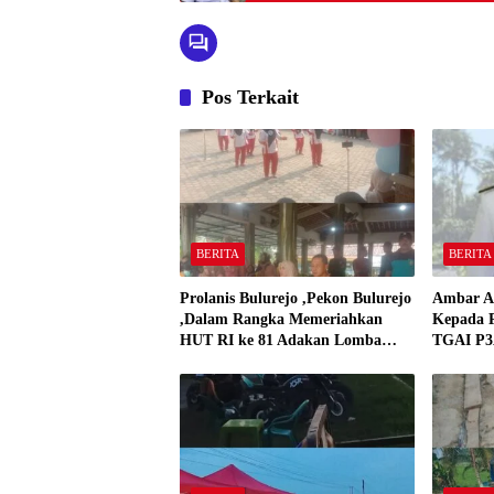
Pos Terkait
BERITA
BERITA
Prolanis Bulurejo ,Pekon Bulurejo
Ambar A
,Dalam Rangka Memeriahkan
Kepada P
HUT RI ke 81 Adakan Lomba
TGAI P3A
Senam