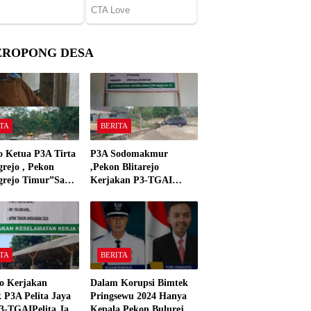
EROPONG DESA
TA
BERITA
o Ketua P3A Tirta
P3A Sodomakmur
rejo , Pekon
,Pekon Blitarejo
grejo Timur”Saya
Kerjakan P3-TGAI
n Preman Yang
Tahun 2026 ,Sesuai
 Kantor Camat
Spesifikasinya
grejo Tahun 2000″
TA
BERITA
o Kerjakan
Dalam Korupsi Bimtek
 P3A Pelita Jaya
Pringsewu 2024 Hanya
3-TGAIPelita Jaya
Kepala Pekon Bulurejo