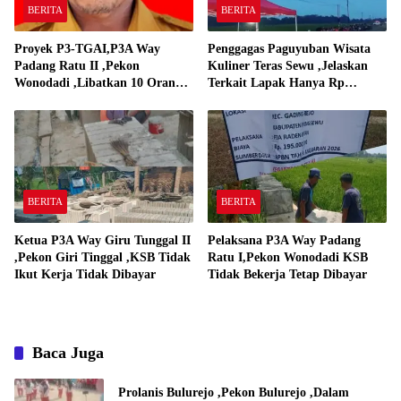
BERITA
BERITA
Proyek P3-TGAI,P3A Way
Penggagas Paguyuban Wisata
Padang Ratu II ,Pekon
Kuliner Teras Sewu ,Jelaskan
Wonodadi ,Libatkan 10 Orang
Terkait Lapak Hanya Rp
Pekerja Pelaksana P3A Way
250,000,-
Padang Ratu
BERITA
BERITA
Ketua P3A Way Giru Tunggal II
Pelaksana P3A Way Padang
,Pekon Giri Tinggal ,KSB Tidak
Ratu I,Pekon Wonodadi KSB
Ikut Kerja Tidak Dibayar
Tidak Bekerja Tetap Dibayar
Baca Juga
Prolanis Bulurejo ,Pekon Bulurejo ,Dalam