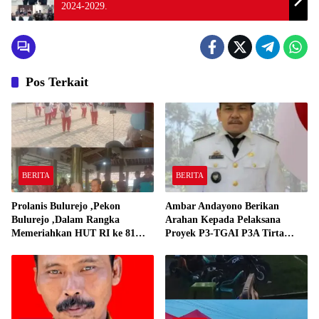
2024-2029.
Pos Terkait
BERITA
BERITA
Prolanis Bulurejo ,Pekon
Ambar Andayono Berikan
Bulurejo ,Dalam Rangka
Arahan Kepada Pelaksana
Memeriahkan HUT RI ke 81
Proyek P3-TGAI P3A Tirta
Adakan Lomba Senam
Gadingrejo