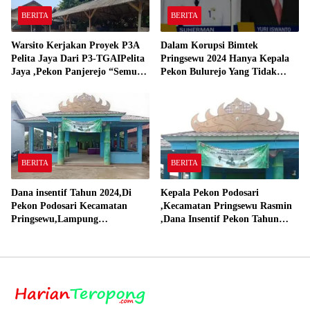
BERITA
BERITA
Warsito Kerjakan Proyek P3A
Dalam Korupsi Bimtek
Pelita Jaya Dari P3-TGAIPelita
Pringsewu 2024 Hanya Kepala
Jaya ,Pekon Panjerejo “Semua
Pekon Bulurejo Yang Tidak
Material Sesuai Standar”
Pakai DD dan Dana Insentif
Pekon 2024
BERITA
BERITA
Dana insentif Tahun 2024,Di
Kepala Pekon Podosari
Pekon Podosari Kecamatan
,Kecamatan Pringsewu Rasmin
Pringsewu,Lampung
,Dana Insentif Pekon Tahun
Direalisasikan sesuai RAP
2024 Beli Laptop Asus dan
Proyektor