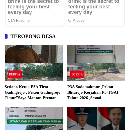
TEROPONG DESA
BERITA
BERITA
Setiono Ketua P3A Tirta
P3A Sodomakmur ,Pekon
Gadingrejo , Pekon Gadingrejo
Blitarejo Kerjakan P3-TGAI
Timur”Saya Mantan Preman
Tahun 2026 ,Sesuai
Yang Bakar Kantor Camat
Spesifikasinya
Gadingrejo Tahun 2000″