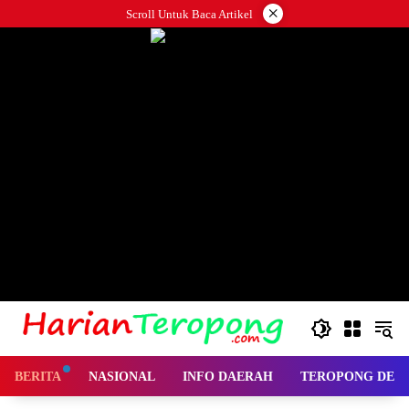
Langsung
×
Scroll Untuk Baca Artikel
ke
konten
BERITA
NASIONAL
INFO DAERAH
TEROPONG DES