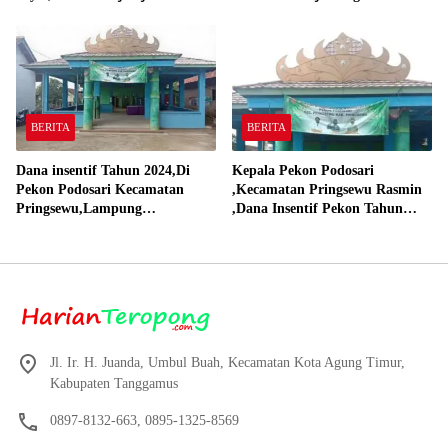
Material Sesuai Standar”
Pakai DD dan Dana Insentif
Pekon 2024
BERITA
BERITA
Dana insentif Tahun 2024,Di
Kepala Pekon Podosari
Pekon Podosari Kecamatan
,Kecamatan Pringsewu Rasmin
Pringsewu,Lampung
,Dana Insentif Pekon Tahun
Direalisasikan sesuai RAP
2024 Beli Laptop Asus dan
Proyektor
Jl. Ir. H. Juanda, Umbul Buah, Kecamatan Kota Agung Timur,
Kabupaten Tanggamus
0897-8132-663, 0895-1325-8569