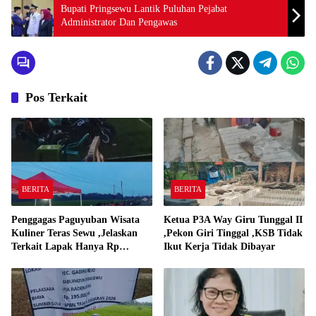
Bupati Pringsewu Lantik Puluhan Pejabat
Administrator Dan Pengawas
Pos Terkait
BERITA
BERITA
Penggagas Paguyuban Wisata
Ketua P3A Way Giru Tunggal II
Kuliner Teras Sewu ,Jelaskan
,Pekon Giri Tinggal ,KSB Tidak
Terkait Lapak Hanya Rp
Ikut Kerja Tidak Dibayar
250,000,-