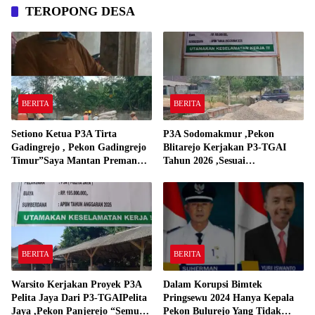
TEROPONG DESA
BERITA
BERITA
Setiono Ketua P3A Tirta
P3A Sodomakmur ,Pekon
Gadingrejo , Pekon Gadingrejo
Blitarejo Kerjakan P3-TGAI
Timur”Saya Mantan Preman
Tahun 2026 ,Sesuai
Yang Bakar Kantor Camat
Spesifikasinya
Gadingrejo Tahun 2000″
BERITA
BERITA
Warsito Kerjakan Proyek P3A
Dalam Korupsi Bimtek
Pelita Jaya Dari P3-TGAIPelita
Pringsewu 2024 Hanya Kepala
Jaya ,Pekon Panjerejo “Semua
Pekon Bulurejo Yang Tidak