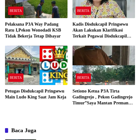
BERITA
BERITA
Pelaksana P3A Way Padang
Kadis Disdukcapil Pringsewu
Ratu I,Pekon Wonodadi KSB
Akan Lakukan Klarifikasi
Tidak Bekerja Tetap Dibayar
Terkait Pegawai Disdukcapil
Bermain Ludo King Saat Jam
Kerja
BERITA
BERITA
Petugas Disdukcapil Pringsewu
Setiono Ketua P3A Tirta
Main Ludo King Saat Jam Keja
Gadingrejo , Pekon Gadingrejo
Timur”Saya Mantan Preman
Yang Bakar Kantor Camat
Gadingrejo Tahun 2000″
Baca Juga