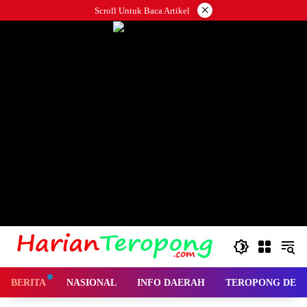
Langsung
×
Scroll Untuk Baca Artikel
ke
konten
BERITA
NASIONAL
INFO DAERAH
TEROPONG DES