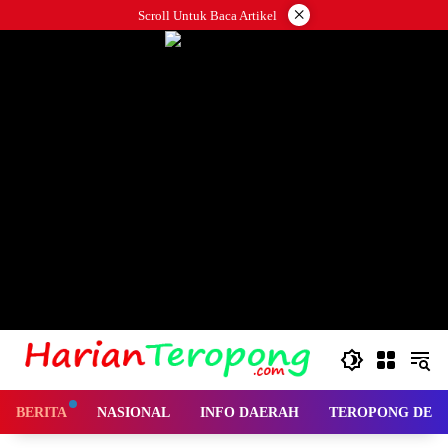
Langsung
×
Scroll Untuk Baca Artikel
ke
konten
BERITA
NASIONAL
INFO DAERAH
TEROPONG DES