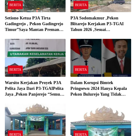
BERITA
BERITA
Setiono Ketua P3A Tirta
P3A Sodomakmur ,Pekon
Gadingrejo , Pekon Gadingrejo
Blitarejo Kerjakan P3-TGAI
Timur”Saya Mantan Preman
Tahun 2026 ,Sesuai
Yang Bakar Kantor Camat
Spesifikasinya
Gadingrejo Tahun 2000″
BERITA
BERITA
Warsito Kerjakan Proyek P3A
Dalam Korupsi Bimtek
Pelita Jaya Dari P3-TGAIPelita
Pringsewu 2024 Hanya Kepala
Jaya ,Pekon Panjerejo “Semua
Pekon Bulurejo Yang Tidak
Material Sesuai Standar”
Pakai DD dan Dana Insentif
Pekon 2024
BERITA
BERITA