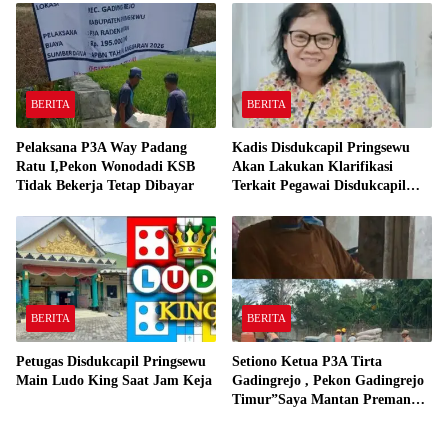
BERITA
BERITA
Pelaksana P3A Way Padang
Kadis Disdukcapil Pringsewu
Ratu I,Pekon Wonodadi KSB
Akan Lakukan Klarifikasi
Tidak Bekerja Tetap Dibayar
Terkait Pegawai Disdukcapil
Bermain Ludo King Saat Jam
Kerja
BERITA
BERITA
Petugas Disdukcapil Pringsewu
Setiono Ketua P3A Tirta
Main Ludo King Saat Jam Keja
Gadingrejo , Pekon Gadingrejo
Timur”Saya Mantan Preman
Yang Bakar Kantor Camat
Gadingrejo Tahun 2000″