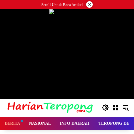
Langsung
×
Scroll Untuk Baca Artikel
ke
konten
BERITA
NASIONAL
INFO DAERAH
TEROPONG DES