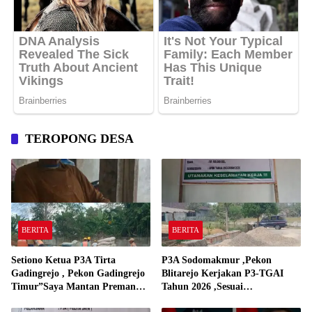
TEROPONG DESA
BERITA
BERITA
Setiono Ketua P3A Tirta
P3A Sodomakmur ,Pekon
Gadingrejo , Pekon Gadingrejo
Blitarejo Kerjakan P3-TGAI
Timur”Saya Mantan Preman
Tahun 2026 ,Sesuai
Yang Bakar Kantor Camat
Spesifikasinya