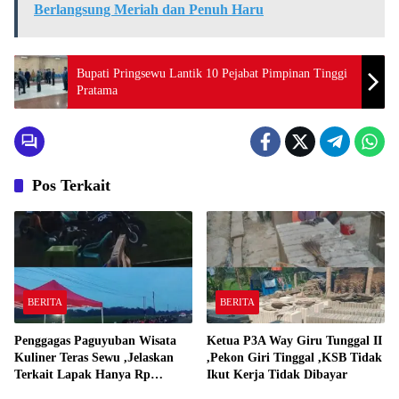
Berlangsung Meriah dan Penuh Haru
Bupati Pringsewu Lantik 10 Pejabat Pimpinan Tinggi
Pratama
Pos Terkait
BERITA
BERITA
Penggagas Paguyuban Wisata
Ketua P3A Way Giru Tunggal II
Kuliner Teras Sewu ,Jelaskan
,Pekon Giri Tinggal ,KSB Tidak
Terkait Lapak Hanya Rp
Ikut Kerja Tidak Dibayar
250,000,-