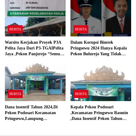
Gadingrejo Tahun 2000″
BERITA
BERITA
Warsito Kerjakan Proyek P3A
Dalam Korupsi Bimtek
Pelita Jaya Dari P3-TGAIPelita
Pringsewu 2024 Hanya Kepala
Jaya ,Pekon Panjerejo “Semua
Pekon Bulurejo Yang Tidak
Material Sesuai Standar”
Pakai DD dan Dana Insentif
Pekon 2024
BERITA
BERITA
Dana insentif Tahun 2024,Di
Kepala Pekon Podosari
Pekon Podosari Kecamatan
,Kecamatan Pringsewu Rasmin
Pringsewu,Lampung
,Dana Insentif Pekon Tahun
Direalisasikan sesuai RAP
2024 Beli Laptop Asus dan
Proyektor