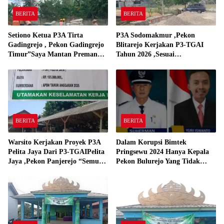
BERITA
BERITA
Setiono Ketua P3A Tirta
P3A Sodomakmur ,Pekon
Gadingrejo , Pekon Gadingrejo
Blitarejo Kerjakan P3-TGAI
Timur”Saya Mantan Preman
Tahun 2026 ,Sesuai
Yang Bakar Kantor Camat
Spesifikasinya
Gadingrejo Tahun 2000″
BERITA
BERITA
Warsito Kerjakan Proyek P3A
Dalam Korupsi Bimtek
Pelita Jaya Dari P3-TGAIPelita
Pringsewu 2024 Hanya Kepala
Jaya ,Pekon Panjerejo “Semua
Pekon Bulurejo Yang Tidak
Material Sesuai Standar”
Pakai DD dan Dana Insentif
Pekon 2024