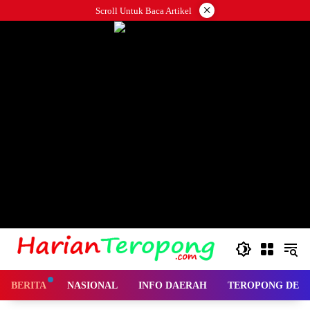
Langsung
×
Scroll Untuk Baca Artikel
ke
konten
BERITA
NASIONAL
INFO DAERAH
TEROPONG DES