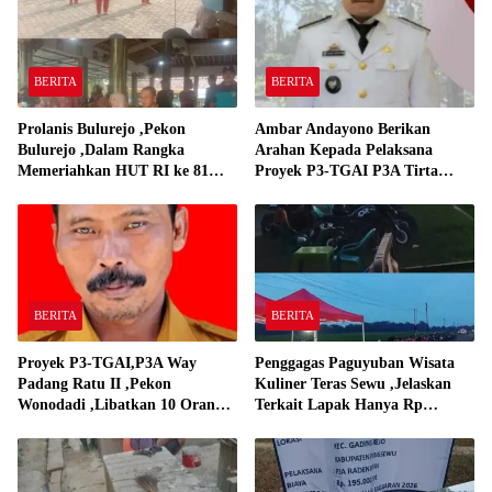
BERITA
BERITA
Prolanis Bulurejo ,Pekon
Ambar Andayono Berikan
Bulurejo ,Dalam Rangka
Arahan Kepada Pelaksana
Memeriahkan HUT RI ke 81
Proyek P3-TGAI P3A Tirta
Adakan Lomba Senam
Gadingrejo
BERITA
BERITA
Proyek P3-TGAI,P3A Way
Penggagas Paguyuban Wisata
Padang Ratu II ,Pekon
Kuliner Teras Sewu ,Jelaskan
Wonodadi ,Libatkan 10 Orang
Terkait Lapak Hanya Rp
Pekerja Pelaksana P3A Way
250,000,-
Padang Ratu