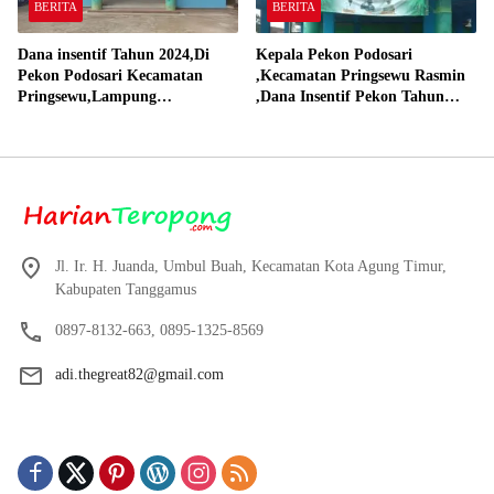
BERITA
BERITA
Dana insentif Tahun 2024,Di
Kepala Pekon Podosari
Pekon Podosari Kecamatan
,Kecamatan Pringsewu Rasmin
Pringsewu,Lampung
,Dana Insentif Pekon Tahun
Direalisasikan sesuai RAP
2024 Beli Laptop Asus dan
Proyektor
Jl. Ir. H. Juanda, Umbul Buah, Kecamatan Kota Agung Timur,
Kabupaten Tanggamus
0897-8132-663, 0895-1325-8569
adi.thegreat82@gmail.com