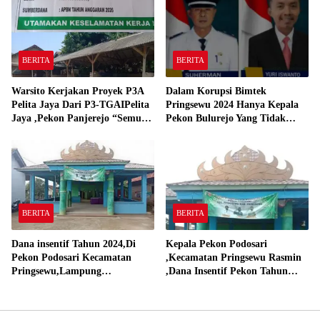
BERITA
BERITA
Warsito Kerjakan Proyek P3A
Dalam Korupsi Bimtek
Pelita Jaya Dari P3-TGAIPelita
Pringsewu 2024 Hanya Kepala
Jaya ,Pekon Panjerejo “Semua
Pekon Bulurejo Yang Tidak
Material Sesuai Standar”
Pakai DD dan Dana Insentif
Pekon 2024
BERITA
BERITA
Dana insentif Tahun 2024,Di
Kepala Pekon Podosari
Pekon Podosari Kecamatan
,Kecamatan Pringsewu Rasmin
Pringsewu,Lampung
,Dana Insentif Pekon Tahun
Direalisasikan sesuai RAP
2024 Beli Laptop Asus dan
Proyektor