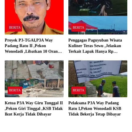
BERITA
BERITA
Proyek P3-TGAI,P3A Way
Penggagas Paguyuban Wisata
Padang Ratu II ,Pekon
Kuliner Teras Sewu ,Jelaskan
Wonodadi ,Libatkan 10 Orang
Terkait Lapak Hanya Rp
Pekerja Pelaksana P3A Way
250,000,-
Padang Ratu
BERITA
BERITA
Ketua P3A Way Giru Tunggal II
Pelaksana P3A Way Padang
,Pekon Giri Tinggal ,KSB Tidak
Ratu I,Pekon Wonodadi KSB
Ikut Kerja Tidak Dibayar
Tidak Bekerja Tetap Dibayar