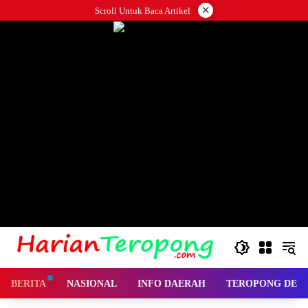
Langsung
×
Scroll Untuk Baca Artikel
ke
konten
BERITA
NASIONAL
INFO DAERAH
TEROPONG DES