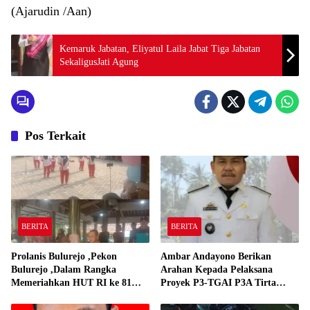
(Ajarudin /Aan)
Kemaruk Jabatan, Eliyatul Laila Jabat Tiga Jabatan
SekaligusJati Agung
Pos Terkait
BERITA
BERITA
Prolanis Bulurejo ,Pekon
Ambar Andayono Berikan
Bulurejo ,Dalam Rangka
Arahan Kepada Pelaksana
Memeriahkan HUT RI ke 81
Proyek P3-TGAI P3A Tirta
Adakan Lomba Senam
Gadingrejo