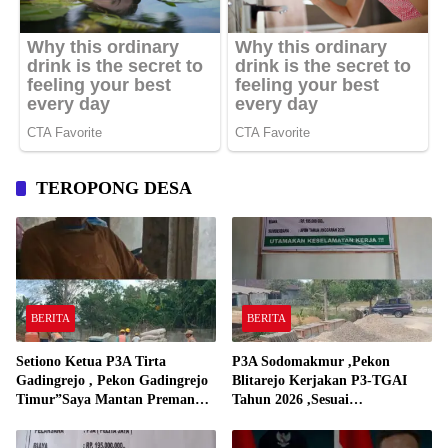
TEROPONG DESA
BERITA
BERITA
Setiono Ketua P3A Tirta
P3A Sodomakmur ,Pekon
Gadingrejo , Pekon Gadingrejo
Blitarejo Kerjakan P3-TGAI
Timur”Saya Mantan Preman
Tahun 2026 ,Sesuai
Yang Bakar Kantor Camat
Spesifikasinya
Gadingrejo Tahun 2000″