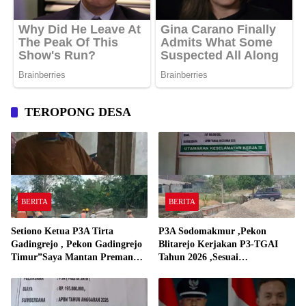
TEROPONG DESA
BERITA
BERITA
Setiono Ketua P3A Tirta
P3A Sodomakmur ,Pekon
Gadingrejo , Pekon Gadingrejo
Blitarejo Kerjakan P3-TGAI
Timur”Saya Mantan Preman
Tahun 2026 ,Sesuai
Yang Bakar Kantor Camat
Spesifikasinya
Gadingrejo Tahun 2000″