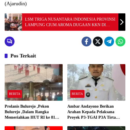
(Ajarudin)
LSM TRIGA NUSANTARA INDONESIA PROVINSI
LAMPUNG CIUM AROMA DUGAAN KKN DI
BAWASLU PROVINSI LAMPUNG
Pos Terkait
BERITA
BERITA
Prolanis Bulurejo ,Pekon
Ambar Andayono Berikan
Bulurejo ,Dalam Rangka
Arahan Kepada Pelaksana
Memeriahkan HUT RI ke 81
Proyek P3-TGAI P3A Tirta
Adakan Lomba Senam
Gadingrejo