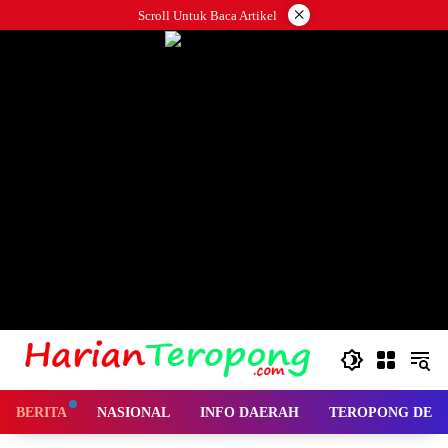
Langsung
×
Scroll Untuk Baca Artikel
ke
konten
BERITA
NASIONAL
INFO DAERAH
TEROPONG DES