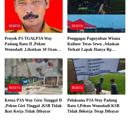
BERITA
BERITA
Proyek P3-TGAI,P3A Way
Penggagas Paguyuban Wisata
Padang Ratu II ,Pekon
Kuliner Teras Sewu ,Jelaskan
Wonodadi ,Libatkan 10 Orang
Terkait Lapak Hanya Rp
Pekerja Pelaksana P3A Way
250,000,-
Padang Ratu
BERITA
BERITA
Ketua P3A Way Giru Tunggal II
Pelaksana P3A Way Padang
,Pekon Giri Tinggal ,KSB Tidak
Ratu I,Pekon Wonodadi KSB
Ikut Kerja Tidak Dibayar
Tidak Bekerja Tetap Dibayar