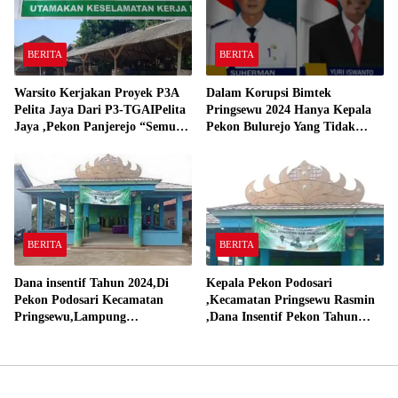
BERITA
BERITA
Warsito Kerjakan Proyek P3A
Dalam Korupsi Bimtek
Pelita Jaya Dari P3-TGAIPelita
Pringsewu 2024 Hanya Kepala
Jaya ,Pekon Panjerejo “Semua
Pekon Bulurejo Yang Tidak
Material Sesuai Standar”
Pakai DD dan Dana Insentif
Pekon 2024
BERITA
BERITA
Dana insentif Tahun 2024,Di
Kepala Pekon Podosari
Pekon Podosari Kecamatan
,Kecamatan Pringsewu Rasmin
Pringsewu,Lampung
,Dana Insentif Pekon Tahun
Direalisasikan sesuai RAP
2024 Beli Laptop Asus dan
Proyektor