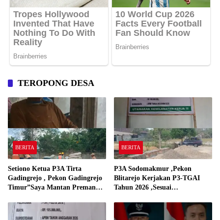
TEROPONG DESA
BERITA
BERITA
Setiono Ketua P3A Tirta
P3A Sodomakmur ,Pekon
Gadingrejo , Pekon Gadingrejo
Blitarejo Kerjakan P3-TGAI
Timur”Saya Mantan Preman
Tahun 2026 ,Sesuai
Yang Bakar Kantor Camat
Spesifikasinya
Gadingrejo Tahun 2000″