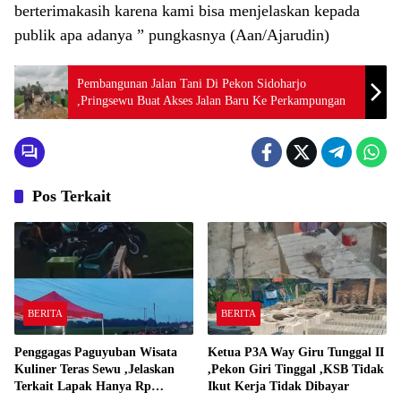
berterimakasih karena kami bisa menjelaskan kepada
publik apa adanya ” pungkasnya (Aan/Ajarudin)
Pembangunan Jalan Tani Di Pekon Sidoharjo
,Pringsewu Buat Akses Jalan Baru Ke Perkampungan
Pos Terkait
BERITA
BERITA
Penggagas Paguyuban Wisata
Ketua P3A Way Giru Tunggal II
Kuliner Teras Sewu ,Jelaskan
,Pekon Giri Tinggal ,KSB Tidak
Terkait Lapak Hanya Rp
Ikut Kerja Tidak Dibayar