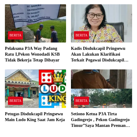
250,000,-
BERITA
BERITA
Pelaksana P3A Way Padang
Kadis Disdukcapil Pringsewu
Ratu I,Pekon Wonodadi KSB
Akan Lakukan Klarifikasi
Tidak Bekerja Tetap Dibayar
Terkait Pegawai Disdukcapil
Bermain Ludo King Saat Jam
Kerja
BERITA
BERITA
Petugas Disdukcapil Pringsewu
Setiono Ketua P3A Tirta
Main Ludo King Saat Jam Keja
Gadingrejo , Pekon Gadingrejo
Timur”Saya Mantan Preman
Yang Bakar Kantor Camat