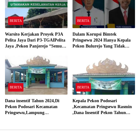
BERITA
BERITA
Warsito Kerjakan Proyek P3A
Dalam Korupsi Bimtek
Pelita Jaya Dari P3-TGAIPelita
Pringsewu 2024 Hanya Kepala
Jaya ,Pekon Panjerejo “Semua
Pekon Bulurejo Yang Tidak
Material Sesuai Standar”
Pakai DD dan Dana Insentif
Pekon 2024
BERITA
BERITA
Dana insentif Tahun 2024,Di
Kepala Pekon Podosari
Pekon Podosari Kecamatan
,Kecamatan Pringsewu Rasmin
Pringsewu,Lampung
,Dana Insentif Pekon Tahun
Direalisasikan sesuai RAP
2024 Beli Laptop Asus dan
Proyektor