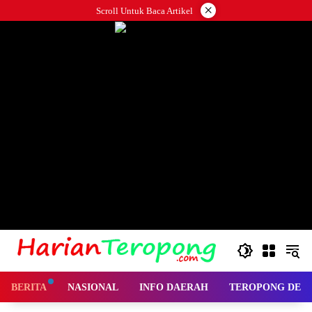
Langsung
×
Scroll Untuk Baca Artikel
ke
konten
BERITA
NASIONAL
INFO DAERAH
TEROPONG DES