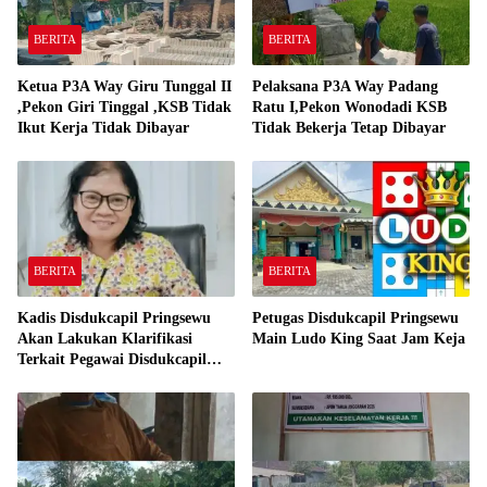
BERITA
BERITA
Ketua P3A Way Giru Tunggal II
Pelaksana P3A Way Padang
,Pekon Giri Tinggal ,KSB Tidak
Ratu I,Pekon Wonodadi KSB
Ikut Kerja Tidak Dibayar
Tidak Bekerja Tetap Dibayar
BERITA
BERITA
Kadis Disdukcapil Pringsewu
Petugas Disdukcapil Pringsewu
Akan Lakukan Klarifikasi
Main Ludo King Saat Jam Keja
Terkait Pegawai Disdukcapil
Bermain Ludo King Saat Jam
Kerja