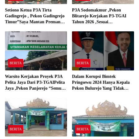
Setiono Ketua P3A Tirta
P3A Sodomakmur ,Pekon
Gadingrejo , Pekon Gadingrejo
Blitarejo Kerjakan P3-TGAI
Timur”Saya Mantan Preman
Tahun 2026 ,Sesuai
Yang Bakar Kantor Camat
Spesifikasinya
Gadingrejo Tahun 2000″
BERITA
BERITA
Warsito Kerjakan Proyek P3A
Dalam Korupsi Bimtek
Pelita Jaya Dari P3-TGAIPelita
Pringsewu 2024 Hanya Kepala
Jaya ,Pekon Panjerejo “Semua
Pekon Bulurejo Yang Tidak
Material Sesuai Standar”
Pakai DD dan Dana Insentif
Pekon 2024
BERITA
BERITA