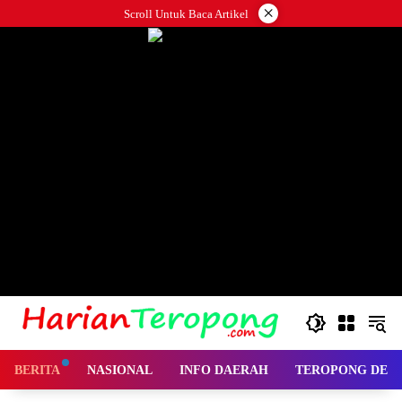
Langsung
×
Scroll Untuk Baca Artikel
ke
konten
BERITA
NASIONAL
INFO DAERAH
TEROPONG DES