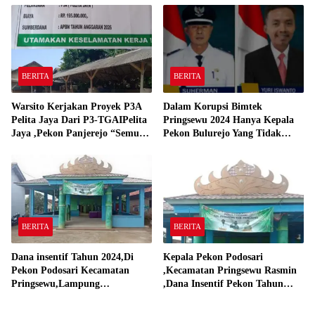
Gadingrejo Tahun 2000″
BERITA
BERITA
Warsito Kerjakan Proyek P3A
Dalam Korupsi Bimtek
Pelita Jaya Dari P3-TGAIPelita
Pringsewu 2024 Hanya Kepala
Jaya ,Pekon Panjerejo “Semua
Pekon Bulurejo Yang Tidak
Material Sesuai Standar”
Pakai DD dan Dana Insentif
Pekon 2024
BERITA
BERITA
Dana insentif Tahun 2024,Di
Kepala Pekon Podosari
Pekon Podosari Kecamatan
,Kecamatan Pringsewu Rasmin
Pringsewu,Lampung
,Dana Insentif Pekon Tahun
Direalisasikan sesuai RAP
2024 Beli Laptop Asus dan
Proyektor