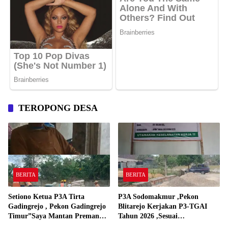
TEROPONG DESA
BERITA
BERITA
Setiono Ketua P3A Tirta
P3A Sodomakmur ,Pekon
Gadingrejo , Pekon Gadingrejo
Blitarejo Kerjakan P3-TGAI
Timur”Saya Mantan Preman
Tahun 2026 ,Sesuai
Yang Bakar Kantor Camat
Spesifikasinya