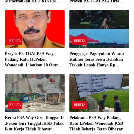
Memeriahkan HUT RI ke 81
Proyek P3-TGAI P3A Tirta
Adakan Lomba Senam
Gadingrejo
BERITA
BERITA
Proyek P3-TGAI,P3A Way
Penggagas Paguyuban Wisata
Padang Ratu II ,Pekon
Kuliner Teras Sewu ,Jelaskan
Wonodadi ,Libatkan 10 Orang
Terkait Lapak Hanya Rp
Pekerja Pelaksana P3A Way
250,000,-
Padang Ratu
BERITA
BERITA
Ketua P3A Way Giru Tunggal II
Pelaksana P3A Way Padang
,Pekon Giri Tinggal ,KSB Tidak
Ratu I,Pekon Wonodadi KSB
Ikut Kerja Tidak Dibayar
Tidak Bekerja Tetap Dibayar