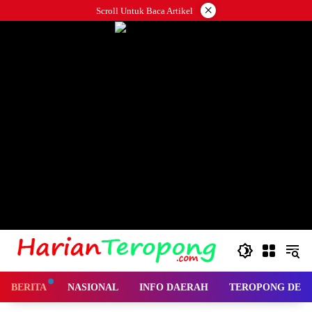
Langsung
×
Scroll Untuk Baca Artikel
ke
konten
BERITA
NASIONAL
INFO DAERAH
TEROPONG DES