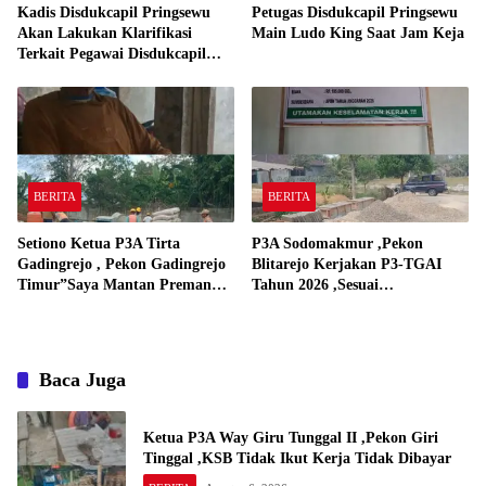
Kadis Disdukcapil Pringsewu
Petugas Disdukcapil Pringsewu
Akan Lakukan Klarifikasi
Main Ludo King Saat Jam Keja
Terkait Pegawai Disdukcapil
Bermain Ludo King Saat Jam
Kerja
BERITA
BERITA
Setiono Ketua P3A Tirta
P3A Sodomakmur ,Pekon
Gadingrejo , Pekon Gadingrejo
Blitarejo Kerjakan P3-TGAI
Timur”Saya Mantan Preman
Tahun 2026 ,Sesuai
Yang Bakar Kantor Camat
Spesifikasinya
Gadingrejo Tahun 2000″
Baca Juga
Ketua P3A Way Giru Tunggal II ,Pekon Giri
Tinggal ,KSB Tidak Ikut Kerja Tidak Dibayar