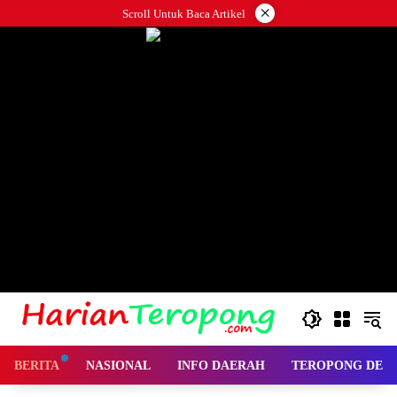
Langsung
×
Scroll Untuk Baca Artikel
ke
konten
BERITA
NASIONAL
INFO DAERAH
TEROPONG DES