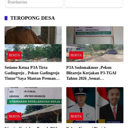
TEROPONG DESA
BERITA
BERITA
Setiono Ketua P3A Tirta
P3A Sodomakmur ,Pekon
Gadingrejo , Pekon Gadingrejo
Blitarejo Kerjakan P3-TGAI
Timur”Saya Mantan Preman
Tahun 2026 ,Sesuai
Yang Bakar Kantor Camat
Spesifikasinya
Gadingrejo Tahun 2000″
BERITA
BERITA