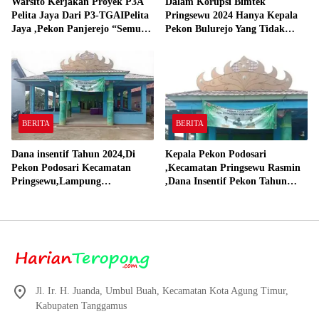
Warsito Kerjakan Proyek P3A
Dalam Korupsi Bimtek
Pelita Jaya Dari P3-TGAIPelita
Pringsewu 2024 Hanya Kepala
Jaya ,Pekon Panjerejo “Semua
Pekon Bulurejo Yang Tidak
Material Sesuai Standar”
Pakai DD dan Dana Insentif
Pekon 2024
BERITA
BERITA
Dana insentif Tahun 2024,Di
Kepala Pekon Podosari
Pekon Podosari Kecamatan
,Kecamatan Pringsewu Rasmin
Pringsewu,Lampung
,Dana Insentif Pekon Tahun
Direalisasikan sesuai RAP
2024 Beli Laptop Asus dan
Proyektor
Jl. Ir. H. Juanda, Umbul Buah, Kecamatan Kota Agung Timur,
Kabupaten Tanggamus