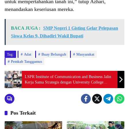
untuk mempertahankan tanah ini,” tutup Azhari,
menandaskan keseriusan mereka.
BACA JUGA :
SMP Negeri 1 Gisting Gelar Pelepasan
Siswa Kelas 9, Dihadiri Wakil Bupati
Tag:
Adat
Buay Belunguh
Masyarakat
Pemkab Tanggamus
LSPR Institute of Communication and Business Jalin
Kerja Sama Strategis dengan University College
London (UCL) untuk Pengalaman Belajar Global
Mahasiswa
Pos Terkait