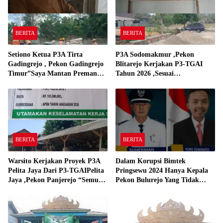
BERITA
BERITA
Setiono Ketua P3A Tirta
P3A Sodomakmur ,Pekon
Gadingrejo , Pekon Gadingrejo
Blitarejo Kerjakan P3-TGAI
Timur”Saya Mantan Preman
Tahun 2026 ,Sesuai
Yang Bakar Kantor Camat
Spesifikasinya
Gadingrejo Tahun 2000″
BERITA
BERITA
Warsito Kerjakan Proyek P3A
Dalam Korupsi Bimtek
Pelita Jaya Dari P3-TGAIPelita
Pringsewu 2024 Hanya Kepala
Jaya ,Pekon Panjerejo “Semua
Pekon Bulurejo Yang Tidak
Material Sesuai Standar”
Pakai DD dan Dana Insentif
Pekon 2024