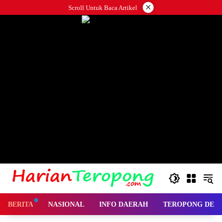
Langsung
×
Scroll Untuk Baca Artikel
ke
konten
BERITA
NASIONAL
INFO DAERAH
TEROPONG DES