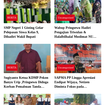
BERITA
Uncategorized
SMP Negeri 1 Gisting Gelar
Wabup Pringsewu Hadiri
Pelepasan Siswa Kelas 9,
Pengajian Triwulan &
Dihadiri Wakil Bupati
Halalbilhalal Muslimat NU
Gading Rejo
BERITA
Uncategorized
Sugiyanto Ketua KDMP Pekon
SAPMA PP Lingga Apresiasi
Banyu Urip ,Pringsewu Diduga
Endipat Wijaya, Netizen
Korban Pemalsuan Tanda
Diminta Fokus pada
tangan Akan Lapor Ke Polres
Kemanusiaan
Pringsewu