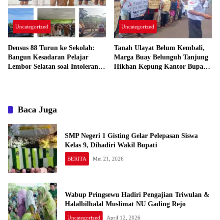
Uncategorized
Uncategorized
Densus 88 Turun ke Sekolah:
Tanah Ulayat Belum Kembali,
Bangun Kesadaran Pelajar
Marga Buay Belunguh Tanjung
Lembor Selatan soal Intoleransi
Hikhan Kepung Kantor Bupati
dan Ekstremisme
Tanggamus
Baca Juga
SMP Negeri 1 Gisting Gelar Pelepasan Siswa
Kelas 9, Dihadiri Wakil Bupati
BERITA
Mei 21, 2026
Wabup Pringsewu Hadiri Pengajian Triwulan &
Halalbilhalal Muslimat NU Gading Rejo
Uncategorized
April 12, 2026