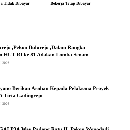
ja Tidak Dibayar
Bekerja Tetap Dibayar
urejo ,Pekon Bulurejo ,Dalam Rangka
n HUT RI ke 81 Adakan Lomba Senam
7, 2026
ono Berikan Arahan Kepada Pelaksana Proyek
 Tirta Gadingrejo
7, 2026
GAI,P3A Way Padang Ratu II ,Pekon Wonodadi