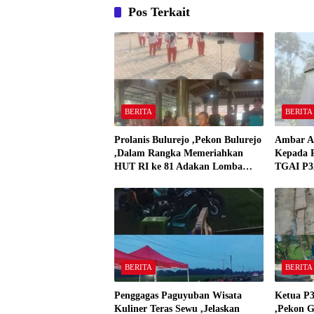
Pos Terkait
BERITA
BERITA
Prolanis Bulurejo ,Pekon Bulurejo
Ambar A
,Dalam Rangka Memeriahkan
Kepada P
HUT RI ke 81 Adakan Lomba
TGAI P3A
Senam
BERITA
BERITA
Penggagas Paguyuban Wisata
Ketua P3
Kuliner Teras Sewu ,Jelaskan
,Pekon G