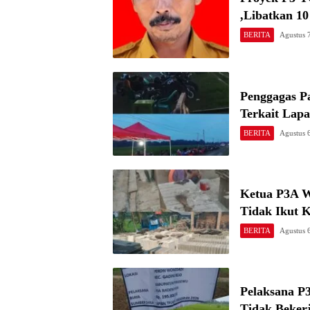
,Libatkan 1
BERITA
Agustus 
Penggagas P
Terkait Lap
BERITA
Agustus 
Ketua P3A W
Tidak Ikut 
BERITA
Agustus 
Pelaksana P
Tidak Beker