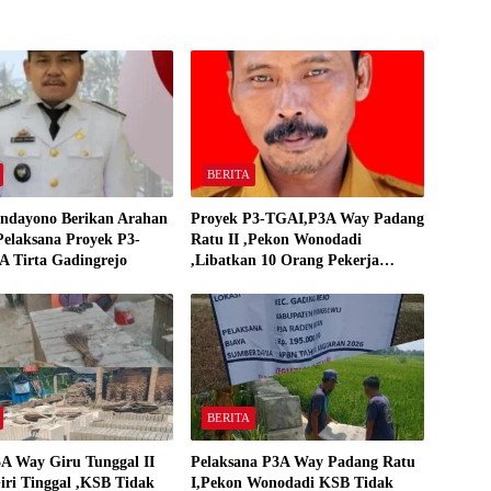
BERITA
ndayono Berikan Arahan
Proyek P3-TGAI,P3A Way Padang
elaksana Proyek P3-
Ratu II ,Pekon Wonodadi
 Tirta Gadingrejo
,Libatkan 10 Orang Pekerja
Pelaksana P3A Way Padang Ratu
BERITA
A Way Giru Tunggal II
Pelaksana P3A Way Padang Ratu
iri Tinggal ,KSB Tidak
I,Pekon Wonodadi KSB Tidak