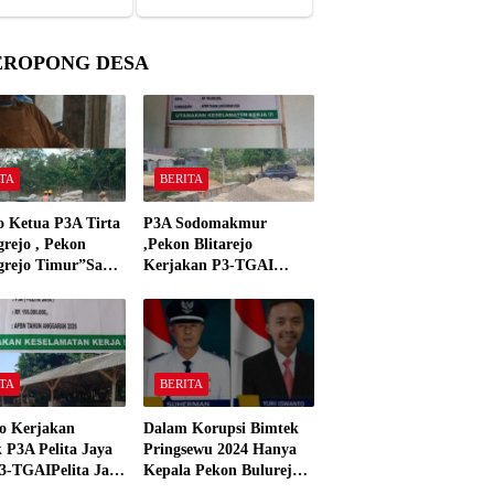
EROPONG DESA
TA
BERITA
o Ketua P3A Tirta
P3A Sodomakmur
rejo , Pekon
,Pekon Blitarejo
grejo Timur”Saya
Kerjakan P3-TGAI
n Preman Yang
Tahun 2026 ,Sesuai
 Kantor Camat
Spesifikasinya
grejo Tahun 2000″
TA
BERITA
o Kerjakan
Dalam Korupsi Bimtek
 P3A Pelita Jaya
Pringsewu 2024 Hanya
3-TGAIPelita Jaya
Kepala Pekon Bulurejo
 Panjerejo
Yang Tidak Pakai DD