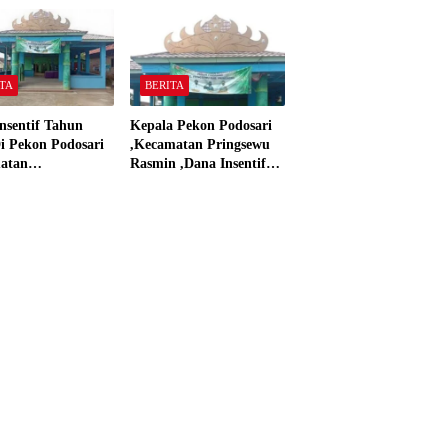
 Material Sesuai
dan Dana Insentif Pekon
ar”
2024
TA
BERITA
nsentif Tahun
Kepala Pekon Podosari
i Pekon Podosari
,Kecamatan Pringsewu
atan
Rasmin ,Dana Insentif
sewu,Lampung
Pekon Tahun 2024 Beli
isasikan sesuai
Laptop Asus dan
Proyektor