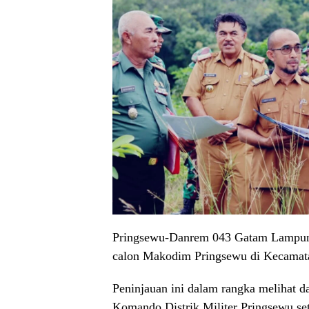
Pringsewu-Danrem 043 Gatam Lampung
calon Makodim Pringsewu di Kecamatan
Peninjauan ini dalam rangka melihat da
Komando Distrik Militer Pringsewu sete