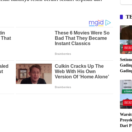
T
BERI
Setion
Gading
Gadin
Manta
Bakar
Gadin
BERI
Warsit
Proyek
Dari P
,Pekon