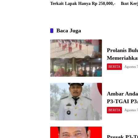
Terkait Lapak Hanya Rp 250,000,-
Ikut Ker
Baca Juga
Prolanis Bul
Memeriahka
BERITA
Agustus 
Ambar Anday
P3-TGAI P3A
BERITA
Agustus 
Proyek P3-T