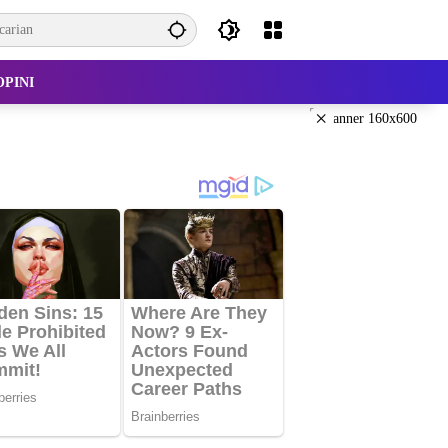
OPINI
×