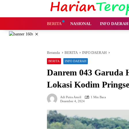
Langsung
ke
konten
BERITA
NASIONAL
INFO DAERAH
×
Beranda
BERITA
INFO DAERAH
BERITA
INFO DAERAH
Danrem 043 Garuda 
Lokasi Kodim Prings
Adi Putra Amril
1 Min Baca
Desember 4, 2024