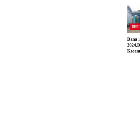
“Semua
Stand
BERI
Dana i
2024,D
Kecam
Pring
Direal
RAP