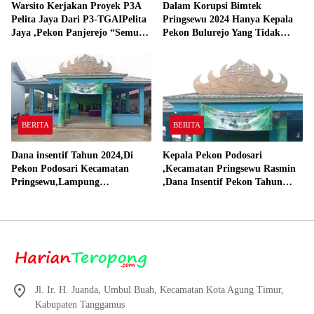
Warsito Kerjakan Proyek P3A
Dalam Korupsi Bimtek
Pelita Jaya Dari P3-TGAIPelita
Pringsewu 2024 Hanya Kepala
Jaya ,Pekon Panjerejo “Semua
Pekon Bulurejo Yang Tidak
Material Sesuai Standar”
Pakai DD dan Dana Insentif
Pekon 2024
BERITA
BERITA
Dana insentif Tahun 2024,Di
Kepala Pekon Podosari
Pekon Podosari Kecamatan
,Kecamatan Pringsewu Rasmin
Pringsewu,Lampung
,Dana Insentif Pekon Tahun
Direalisasikan sesuai RAP
2024 Beli Laptop Asus dan
Proyektor
Jl. Ir. H. Juanda, Umbul Buah, Kecamatan Kota Agung Timur,
Kabupaten Tanggamus