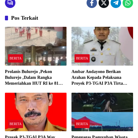
Pos Terkait
BERITA
BERITA
Prolanis Bulurejo ,Pekon
Ambar Andayono Berikan
Bulurejo ,Dalam Rangka
Arahan Kepada Pelaksana
Memeriahkan HUT RI ke 81
Proyek P3-TGAI P3A Tirta
Adakan Lomba Senam
Gadingrejo
BERITA
BERITA
Proyek P3-TGAI,P3A Way
Penggagas Paguyuban Wisata