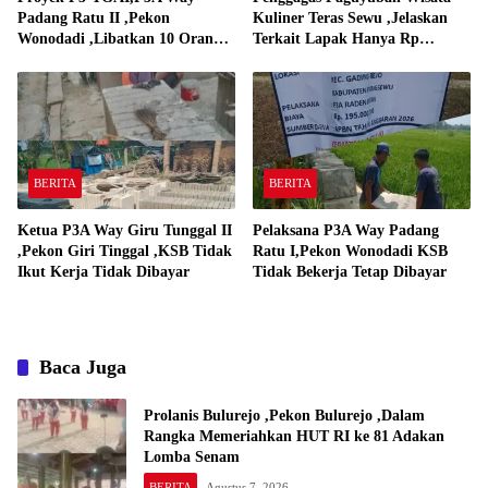
Padang Ratu II ,Pekon
Kuliner Teras Sewu ,Jelaskan
Wonodadi ,Libatkan 10 Orang
Terkait Lapak Hanya Rp
Pekerja Pelaksana P3A Way
250,000,-
Padang Ratu
BERITA
BERITA
Ketua P3A Way Giru Tunggal II
Pelaksana P3A Way Padang
,Pekon Giri Tinggal ,KSB Tidak
Ratu I,Pekon Wonodadi KSB
Ikut Kerja Tidak Dibayar
Tidak Bekerja Tetap Dibayar
Baca Juga
Prolanis Bulurejo ,Pekon Bulurejo ,Dalam
Rangka Memeriahkan HUT RI ke 81 Adakan
Lomba Senam
BERITA
Agustus 7, 2026