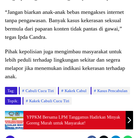
“Jangan biarkan anak-anak bebas mengakses internet
tanpa pengawasan. Banyak kasus kekerasan seksual
bermula dari paparan konten tidak pantas di gawai,”
tegas Ipda Candra.
Pihak kepolisian juga mengimbau masyarakat untuk
lebih peduli terhadap lingkungan sekitar dan segera
melapor jika menemukan indikasi kekerasan terhadap
anak.
Tag:
Cabuli Cucu Tiri
Kakek Cabul
Kasus Pencabulan
Topik:
Kakek Cabuli Cucu Tiri
YPPKM Bersama LPM Tanggamus Hadirkan Minyak
Goreng Murah untuk Masyarakat!