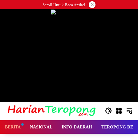
Langsung
×
Scroll Untuk Baca Artikel
ke
konten
BERITA
NASIONAL
INFO DAERAH
TEROPONG DES