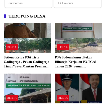
TEROPONG DESA
BERITA
BERITA
Setiono Ketua P3A Tirta
P3A Sodomakmur ,Pekon
Gadingrejo , Pekon Gadingrejo
Blitarejo Kerjakan P3-TGAI
Timur”Saya Mantan Preman
Tahun 2026 ,Sesuai
Yang Bakar Kantor Camat
Spesifikasinya
Gadingrejo Tahun 2000″
BERITA
BERITA