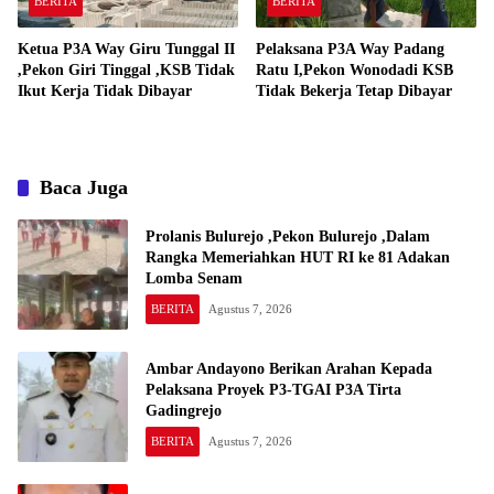
BERITA
BERITA
Ketua P3A Way Giru Tunggal II
Pelaksana P3A Way Padang
,Pekon Giri Tinggal ,KSB Tidak
Ratu I,Pekon Wonodadi KSB
Ikut Kerja Tidak Dibayar
Tidak Bekerja Tetap Dibayar
Baca Juga
Prolanis Bulurejo ,Pekon Bulurejo ,Dalam
Rangka Memeriahkan HUT RI ke 81 Adakan
Lomba Senam
BERITA
Agustus 7, 2026
Ambar Andayono Berikan Arahan Kepada
Pelaksana Proyek P3-TGAI P3A Tirta
Gadingrejo
BERITA
Agustus 7, 2026