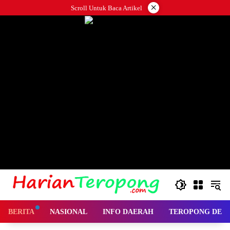
Langsung
×
Scroll Untuk Baca Artikel
ke
konten
BERITA
NASIONAL
INFO DAERAH
TEROPONG DES