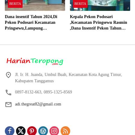
BERITA
BERITA
Dana insentif Tahun 2024,Di
Kepala Pekon Podosari
Pekon Podosari Kecamatan
,Kecamatan Pringsewu Rasmin
Pringsewu,Lampung
,Dana Insentif Pekon Tahun
Direalisasikan sesuai RAP
2024 Beli Laptop Asus dan
Proyektor
Jl. Ir. H. Juanda, Umbul Buah, Kecamatan Kota Agung Timur,
Kabupaten Tanggamus
0897-8132-663, 0895-1325-8569
adi.thegreat82@gmail.com