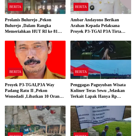
BERITA
BERITA
Prolanis Bulurejo ,Pekon
Ambar Andayono Berikan
Bulurejo ,Dalam Rangka
Arahan Kepada Pelaksana
Memeriahkan HUT RI ke 81
Proyek P3-TGAI P3A Tirta
Adakan Lomba Senam
Gadingrejo
BERITA
BERITA
Proyek P3-TGAI,P3A Way
Penggagas Paguyuban Wisata
Padang Ratu II ,Pekon
Kuliner Teras Sewu ,Jelaskan
Wonodadi ,Libatkan 10 Orang
Terkait Lapak Hanya Rp
Pekerja Pelaksana P3A Way
250,000,-
Padang Ratu