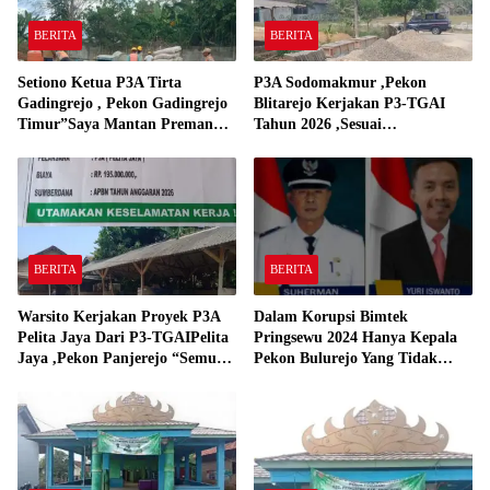
BERITA
BERITA
Setiono Ketua P3A Tirta
P3A Sodomakmur ,Pekon
Gadingrejo , Pekon Gadingrejo
Blitarejo Kerjakan P3-TGAI
Timur”Saya Mantan Preman
Tahun 2026 ,Sesuai
Yang Bakar Kantor Camat
Spesifikasinya
Gadingrejo Tahun 2000″
BERITA
BERITA
Warsito Kerjakan Proyek P3A
Dalam Korupsi Bimtek
Pelita Jaya Dari P3-TGAIPelita
Pringsewu 2024 Hanya Kepala
Jaya ,Pekon Panjerejo “Semua
Pekon Bulurejo Yang Tidak
Material Sesuai Standar”
Pakai DD dan Dana Insentif
Pekon 2024