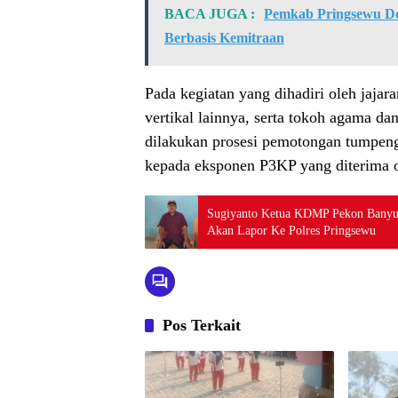
BACA JUGA :
Pemkab Pringsewu Do
Berbasis Kemitraan
Pada kegiatan yang dihadiri oleh jajar
vertikal lainnya, serta tokoh agama da
dilakukan prosesi pemotongan tumpeng
kepada eksponen P3KP yang diterima o
Sugiyanto Ketua KDMP Pekon Banyu 
Akan Lapor Ke Polres Pringsewu
Pos Terkait