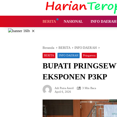
Langsung
ke
konten
BERITA
NASIONAL
INFO DAERAH
×
Beranda
BERITA
INFO DAERAH
BERITA
INFO DAERAH
Pringsewu
BUPATI PRINGSEW
EKSPONEN P3KP
Adi Putra Amril
3 Min Baca
April 6, 2026