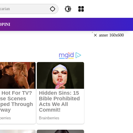
OPINI
×