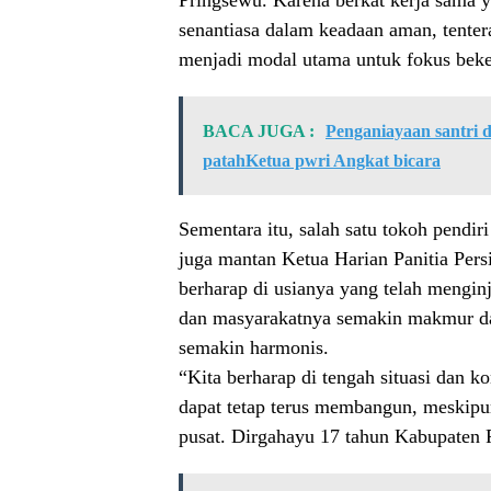
Pringsewu. Karena berkat kerja sama 
senantiasa dalam keadaan aman, tentera
menjadi modal utama untuk fokus bek
BACA JUGA :
Penganiayaan santri 
patahKetua pwri Angkat bicara
Sementara itu, salah satu tokoh pendi
juga mantan Ketua Harian Panitia Pe
berharap di usianya yang telah mengi
dan masyarakatnya semakin makmur dan 
semakin harmonis.
“Kita berharap di tengah situasi dan k
dapat tetap terus membangun, meskipun
pusat. Dirgahayu 17 tahun Kabupaten 