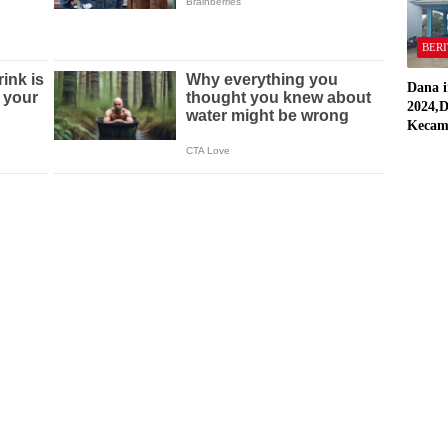
BERI
Dana i
2024,D
Kecam
Pring
Direal
RAP