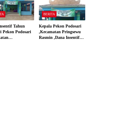
TA
BERITA
nsentif Tahun
Kepala Pekon Podosari
i Pekon Podosari
,Kecamatan Pringsewu
atan
Rasmin ,Dana Insentif
sewu,Lampung
Pekon Tahun 2024 Beli
isasikan sesuai
Laptop Asus dan
Proyektor