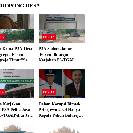
EROPONG DESA
TA
BERITA
o Ketua P3A Tirta
P3A Sodomakmur
rejo , Pekon
,Pekon Blitarejo
grejo Timur”Saya
Kerjakan P3-TGAI
n Preman Yang
Tahun 2026 ,Sesuai
 Kantor Camat
Spesifikasinya
grejo Tahun 2000″
TA
BERITA
o Kerjakan
Dalam Korupsi Bimtek
 P3A Pelita Jaya
Pringsewu 2024 Hanya
3-TGAIPelita Jaya
Kepala Pekon Bulurejo
 Panjerejo
Yang Tidak Pakai DD
 Material Sesuai
dan Dana Insentif Pekon
ar”
2024