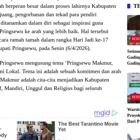
T
h berperan besar dalam proses lahirnya Kabupaten
juang, pengorbanan dan tekad para pendiri
itanamkan dalam diri sebagai inspirasi guna
ingsewu ke arah yang lebih baik. Hal tersebut
cara ramah tamah dalam rangka Hari Jadi ke-17
BERI
pati Pringsewu, pada Senin (6/4/2026).
Setion
Gading
en Pringsewu mengusung tema ‘Pringsewu Makmur,
Gadin
Manta
 Lokal. Tema ini adalah sebuah komitmen dan arah
Bakar
 Makmur adalah cita-cita menjadikan Kabupaten
Gadin
 Mandiri, Unggul dan Religius bagi seluruh
BERI
Warsit
Proyek
Dari P
,Pekon
“Semua
Stand