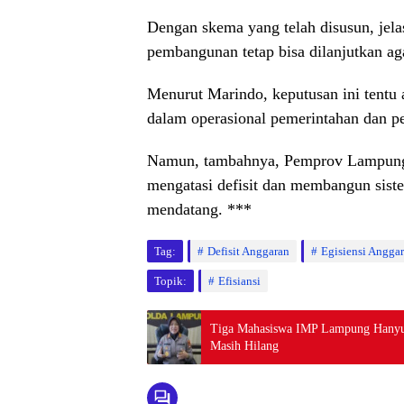
Dengan skema yang telah disusun, jela
pembangunan tetap bisa dilanjutkan ag
Menurut Marindo, keputusan ini tentu 
dalam operasional pemerintahan dan pe
Namun, tambahnya, Pemprov Lampung b
mengatasi defisit dan membangun sist
mendatang. ***
Tag:
Defisit Anggaran
Egisiensi Angga
Topik:
Efisiansi
Tiga Mahasiswa IMP Lampung Hanyut
Masih Hilang