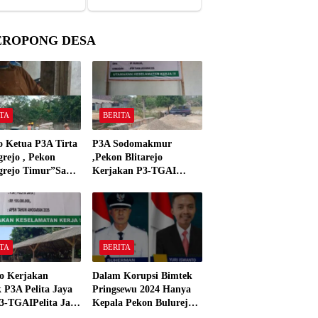
EROPONG DESA
TA
BERITA
o Ketua P3A Tirta
P3A Sodomakmur
rejo , Pekon
,Pekon Blitarejo
grejo Timur”Saya
Kerjakan P3-TGAI
n Preman Yang
Tahun 2026 ,Sesuai
 Kantor Camat
Spesifikasinya
grejo Tahun 2000″
TA
BERITA
o Kerjakan
Dalam Korupsi Bimtek
 P3A Pelita Jaya
Pringsewu 2024 Hanya
3-TGAIPelita Jaya
Kepala Pekon Bulurejo
 Panjerejo
Yang Tidak Pakai DD