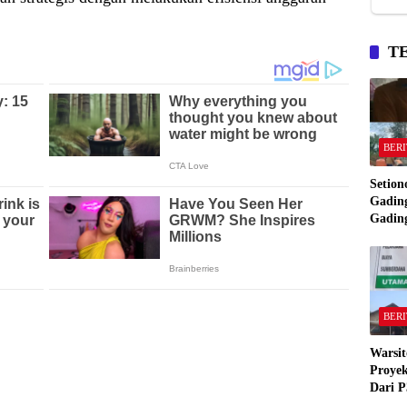
T
BERI
Setion
Gading
Gadin
Manta
Bakar
Gadin
BERI
Warsit
Proyek
Dari P
,Pekon