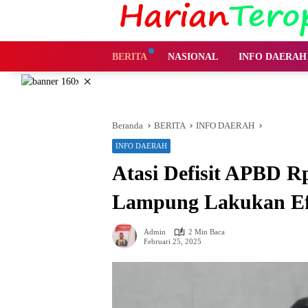
Langsung
ke
konten
BERITA
NASIONAL
INFO DAERAH
×
Beranda
BERITA
INFO DAERAH
INFO DAERAH
Atasi Defisit APBD R
Lampung Lakukan Efi
Admin
2 Min Baca
Februari 25, 2025