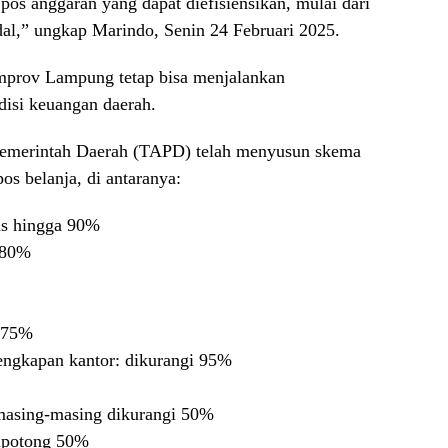
pos anggaran yang dapat diefisiensikan, mulai dari
dal,” ungkap Marindo, Senin 24 Februari 2025.
emprov Lampung tetap bisa menjalankan
isi keuangan daerah.
emerintah Daerah (TAPD) telah menyusun skema
os belanja, di antaranya:
kas hingga 90%
 80%
s 75%
lengkapan kantor: dikurangi 95%
 masing-masing dikurangi 50%
dipotong 50%