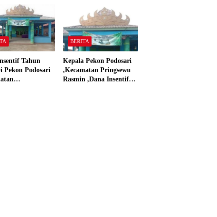
 Material Sesuai
dan Dana Insentif Pekon
ar”
2024
TA
BERITA
nsentif Tahun
Kepala Pekon Podosari
i Pekon Podosari
,Kecamatan Pringsewu
atan
Rasmin ,Dana Insentif
sewu,Lampung
Pekon Tahun 2024 Beli
isasikan sesuai
Laptop Asus dan
Proyektor