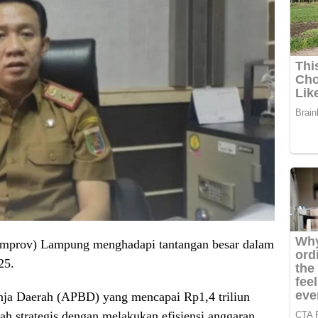
emprov) Lampung menghadapi tantangan besar dalam
25.
nja Daerah (APBD) yang mencapai Rp1,4 triliun
 strategis dengan melakukan efisiensi anggaran