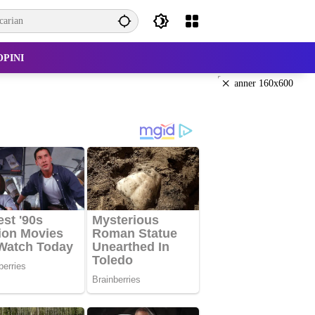
OPINI
×