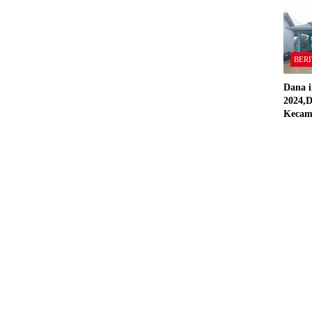
“Semua
Stand
BERI
Dana i
2024,D
Kecam
Pring
Direal
RAP