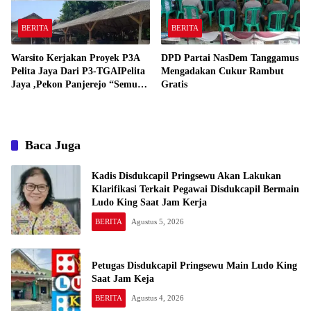
BERITA
BERITA
Warsito Kerjakan Proyek P3A
DPD Partai NasDem Tanggamus
Pelita Jaya Dari P3-TGAIPelita
Mengadakan Cukur Rambut
Jaya ,Pekon Panjerejo “Semua
Gratis
Material Sesuai Standar”
Baca Juga
Kadis Disdukcapil Pringsewu Akan Lakukan
Klarifikasi Terkait Pegawai Disdukcapil Bermain
Ludo King Saat Jam Kerja
BERITA
Agustus 5, 2026
Petugas Disdukcapil Pringsewu Main Ludo King
Saat Jam Keja
BERITA
Agustus 4, 2026