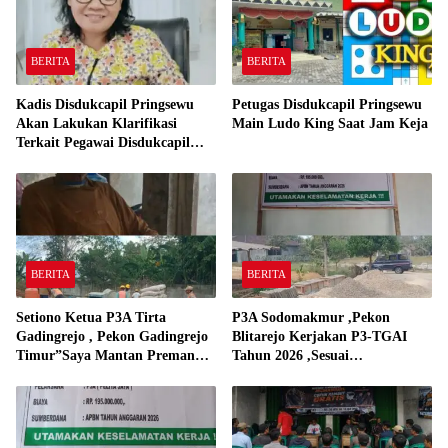
BERITA
BERITA
Kadis Disdukcapil Pringsewu
Petugas Disdukcapil Pringsewu
Akan Lakukan Klarifikasi
Main Ludo King Saat Jam Keja
Terkait Pegawai Disdukcapil
Bermain Ludo King Saat Jam
Kerja
BERITA
BERITA
Setiono Ketua P3A Tirta
P3A Sodomakmur ,Pekon
Gadingrejo , Pekon Gadingrejo
Blitarejo Kerjakan P3-TGAI
Timur”Saya Mantan Preman
Tahun 2026 ,Sesuai
Yang Bakar Kantor Camat
Spesifikasinya
Gadingrejo Tahun 2000″