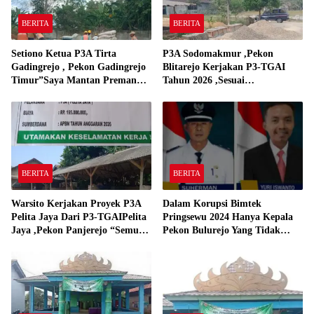
BERITA
BERITA
Setiono Ketua P3A Tirta
P3A Sodomakmur ,Pekon
Gadingrejo , Pekon Gadingrejo
Blitarejo Kerjakan P3-TGAI
Timur”Saya Mantan Preman
Tahun 2026 ,Sesuai
Yang Bakar Kantor Camat
Spesifikasinya
Gadingrejo Tahun 2000″
BERITA
BERITA
Warsito Kerjakan Proyek P3A
Dalam Korupsi Bimtek
Pelita Jaya Dari P3-TGAIPelita
Pringsewu 2024 Hanya Kepala
Jaya ,Pekon Panjerejo “Semua
Pekon Bulurejo Yang Tidak
Material Sesuai Standar”
Pakai DD dan Dana Insentif
Pekon 2024