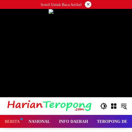
Langsung
×
Scroll Untuk Baca Artikel
ke
konten
BERITA
NASIONAL
INFO DAERAH
TEROPONG DES