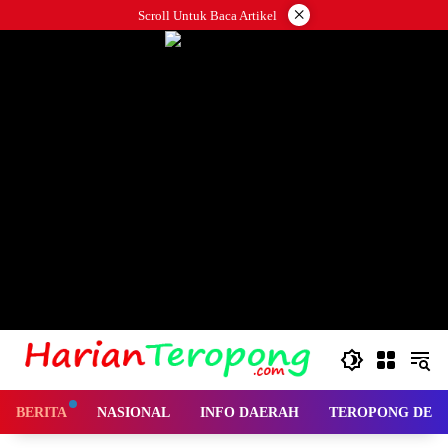
Langsung
×
Scroll Untuk Baca Artikel
ke
konten
BERITA
NASIONAL
INFO DAERAH
TEROPONG DES