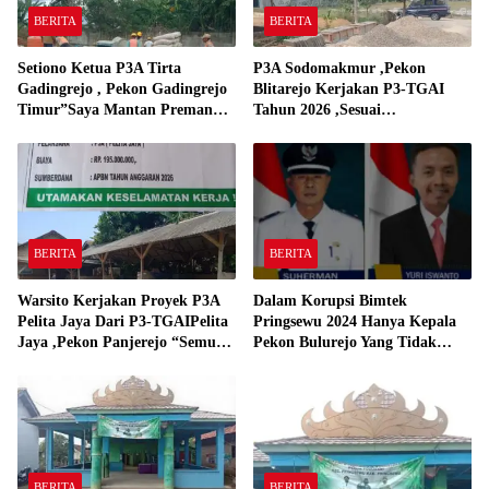
BERITA
BERITA
Setiono Ketua P3A Tirta
P3A Sodomakmur ,Pekon
Gadingrejo , Pekon Gadingrejo
Blitarejo Kerjakan P3-TGAI
Timur”Saya Mantan Preman
Tahun 2026 ,Sesuai
Yang Bakar Kantor Camat
Spesifikasinya
Gadingrejo Tahun 2000″
BERITA
BERITA
Warsito Kerjakan Proyek P3A
Dalam Korupsi Bimtek
Pelita Jaya Dari P3-TGAIPelita
Pringsewu 2024 Hanya Kepala
Jaya ,Pekon Panjerejo “Semua
Pekon Bulurejo Yang Tidak
Material Sesuai Standar”
Pakai DD dan Dana Insentif
Pekon 2024
BERITA
BERITA