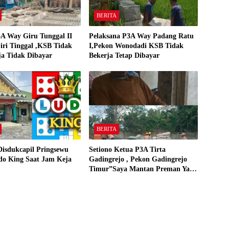
BERITA
A Way Giru Tunggal II
Pelaksana P3A Way Padang Ratu
iri Tinggal ,KSB Tidak
I,Pekon Wonodadi KSB Tidak
ja Tidak Dibayar
Bekerja Tetap Dibayar
BERITA
Disdukcapil Pringsewu
Setiono Ketua P3A Tirta
do King Saat Jam Keja
Gadingrejo , Pekon Gadingrejo
Timur”Saya Mantan Preman Yang
Bakar Kantor Camat Gadingrejo
Tahun 2000″