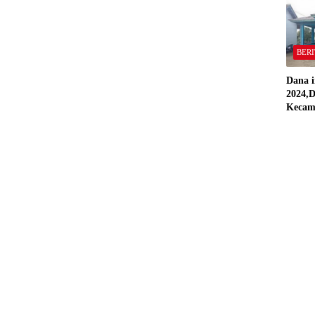
Stand
BERI
Dana i
2024,D
Kecam
Pring
Direal
RAP