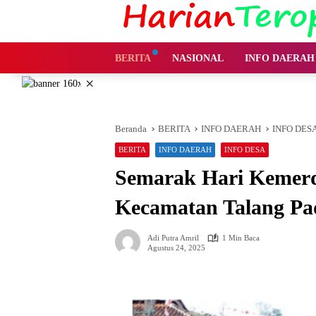
Langsung
ke
konten
BERITA
NASIONAL
INFO DAERAH
×
Beranda
BERITA
INFO DAERAH
INFO DES
BERITA
INFO DAERAH
INFO DESA
Semarak Hari Kemerd
Kecamatan Talang Pa
Adi Putra Amril
1 Min Baca
Agustus 24, 2025