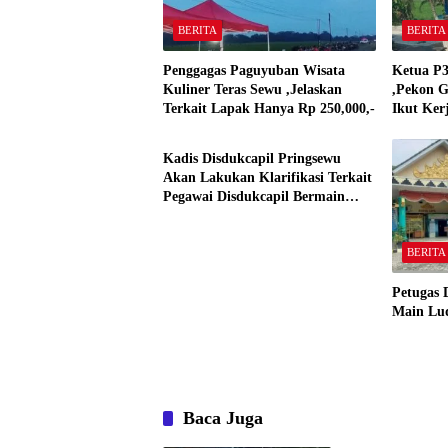
BERITA
BERITA
Penggagas Paguyuban Wisata
Ketua P3
Kuliner Teras Sewu ,Jelaskan
,Pekon G
Terkait Lapak Hanya Rp 250,000,-
Ikut Ker
BERITA
Kadis Disdukcapil Pringsewu
Akan Lakukan Klarifikasi Terkait
Pegawai Disdukcapil Bermain
Ludo King Saat Jam Kerja
BERITA
Petugas 
Main Lu
Baca Juga