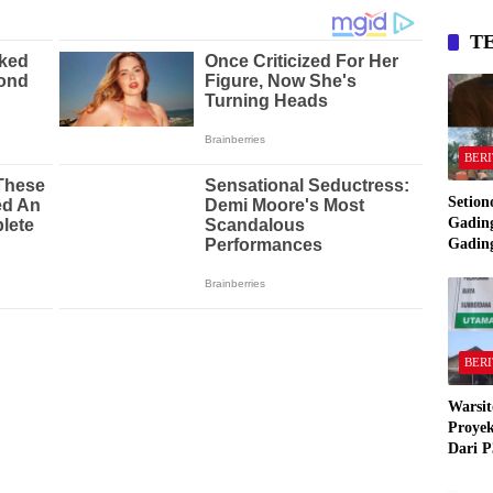
T
BERI
Setion
Gading
Gadin
Manta
Bakar
Gadin
BERI
Warsit
Proyek
Dari P
,Pekon
“Semua