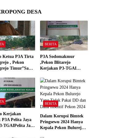
EROPONG DESA
TA
BERITA
o Ketua P3A Tirta
P3A Sodomakmur
rejo , Pekon
,Pekon Blitarejo
grejo Timur”Saya
Kerjakan P3-TGAI
n Preman Yang
Tahun 2026 ,Sesuai
 Kantor Camat
Spesifikasinya
grejo Tahun 2000″
TA
BERITA
o Kerjakan
Dalam Korupsi Bimtek
 P3A Pelita Jaya
Pringsewu 2024 Hanya
3-TGAIPelita Jaya
Kepala Pekon Bulurejo
 Panjerejo
Yang Tidak Pakai DD
 Material Sesuai