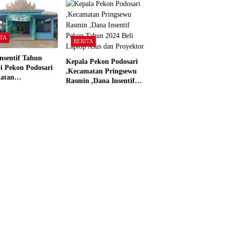
dan Dana Insentif Pekon
ar”
2024
TA
BERITA
nsentif Tahun
Kepala Pekon Podosari
i Pekon Podosari
,Kecamatan Pringsewu
atan
Rasmin ,Dana Insentif
sewu,Lampung
Pekon Tahun 2024 Beli
isasikan sesuai
Laptop Asus dan
Proyektor