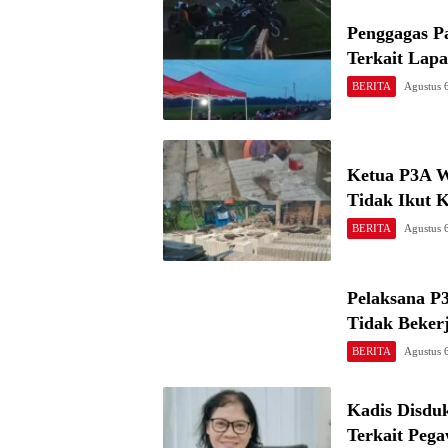
Penggagas P
Terkait Lap
BERITA
Agustus 
Ketua P3A W
Tidak Ikut 
BERITA
Agustus 
Pelaksana P
Tidak Beker
BERITA
Agustus 
Kadis Disduk
Terkait Peg