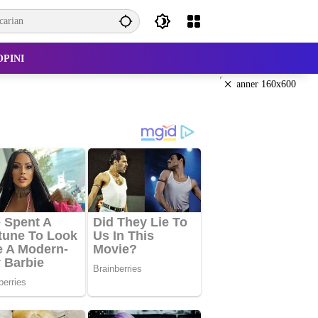
OPINI
×