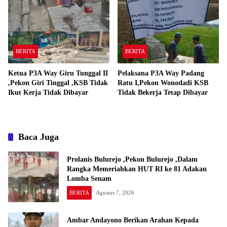
Padang Ratu
BERITA
BERITA
Ketua P3A Way Giru Tunggal II
Pelaksana P3A Way Padang
,Pekon Giri Tinggal ,KSB Tidak
Ratu I,Pekon Wonodadi KSB
Ikut Kerja Tidak Dibayar
Tidak Bekerja Tetap Dibayar
Baca Juga
Prolanis Bulurejo ,Pekon Bulurejo ,Dalam
Rangka Memeriahkan HUT RI ke 81 Adakan
Lomba Senam
BERITA
Agustus 7, 2026
Ambar Andayono Berikan Arahan Kepada