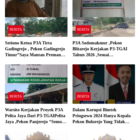
BERITA
BERITA
Setiono Ketua P3A Tirta
P3A Sodomakmur ,Pekon
Gadingrejo , Pekon Gadingrejo
Blitarejo Kerjakan P3-TGAI
Timur”Saya Mantan Preman
Tahun 2026 ,Sesuai
Yang Bakar Kantor Camat
Spesifikasinya
Gadingrejo Tahun 2000″
BERITA
BERITA
Warsito Kerjakan Proyek P3A
Dalam Korupsi Bimtek
Pelita Jaya Dari P3-TGAIPelita
Pringsewu 2024 Hanya Kepala
Jaya ,Pekon Panjerejo “Semua
Pekon Bulurejo Yang Tidak
Material Sesuai Standar”
Pakai DD dan Dana Insentif
Pekon 2024