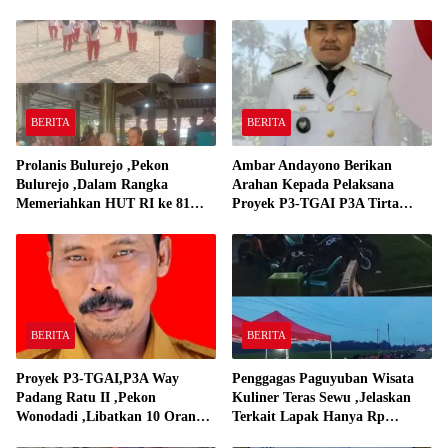
BERITA
BERITA
Prolanis Bulurejo ,Pekon
Ambar Andayono Berikan
Bulurejo ,Dalam Rangka
Arahan Kepada Pelaksana
Memeriahkan HUT RI ke 81
Proyek P3-TGAI P3A Tirta
Adakan Lomba Senam
Gadingrejo
BERITA
BERITA
Proyek P3-TGAI,P3A Way
Penggagas Paguyuban Wisata
Padang Ratu II ,Pekon
Kuliner Teras Sewu ,Jelaskan
Wonodadi ,Libatkan 10 Orang
Terkait Lapak Hanya Rp
Pekerja Pelaksana P3A Way
250,000,-