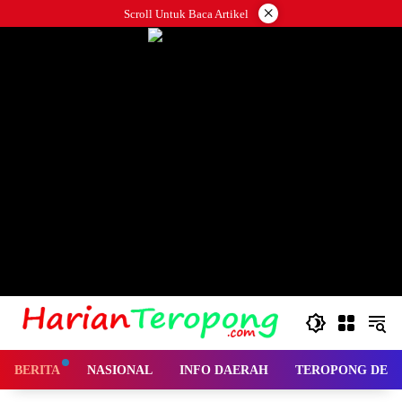
Langsung
×
Scroll Untuk Baca Artikel
ke
konten
BERITA
NASIONAL
INFO DAERAH
TEROPONG DES