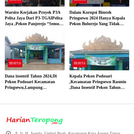
Warsito Kerjakan Proyek P3A
Dalam Korupsi Bimtek
Pelita Jaya Dari P3-TGAIPelita
Pringsewu 2024 Hanya Kepala
Jaya ,Pekon Panjerejo “Semua
Pekon Bulurejo Yang Tidak
Material Sesuai Standar”
Pakai DD dan Dana Insentif
Pekon 2024
BERITA
BERITA
Dana insentif Tahun 2024,Di
Kepala Pekon Podosari
Pekon Podosari Kecamatan
,Kecamatan Pringsewu Rasmin
Pringsewu,Lampung
,Dana Insentif Pekon Tahun
Direalisasikan sesuai RAP
2024 Beli Laptop Asus dan
Proyektor
Jl. Ir. H. Juanda, Umbul Buah, Kecamatan Kota Agung Timur,