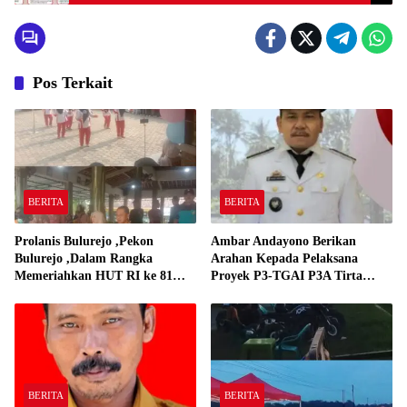
Dunia Digital
Pos Terkait
BERITA
BERITA
Prolanis Bulurejo ,Pekon
Ambar Andayono Berikan
Bulurejo ,Dalam Rangka
Arahan Kepada Pelaksana
Memeriahkan HUT RI ke 81
Proyek P3-TGAI P3A Tirta
Adakan Lomba Senam
Gadingrejo
BERITA
BERITA