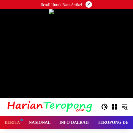
Langsung
×
Scroll Untuk Baca Artikel
ke
konten
BERITA
NASIONAL
INFO DAERAH
TEROPONG DES