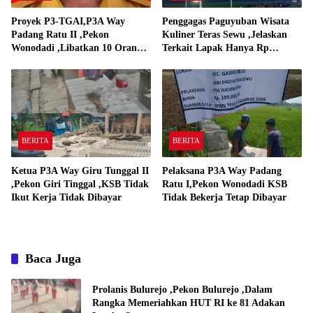
Proyek P3-TGAI,P3A Way
Penggagas Paguyuban Wisata
Padang Ratu II ,Pekon
Kuliner Teras Sewu ,Jelaskan
Wonodadi ,Libatkan 10 Orang
Terkait Lapak Hanya Rp
Pekerja Pelaksana P3A Way
250,000,-
Padang Ratu
BERITA
BERITA
Ketua P3A Way Giru Tunggal II
Pelaksana P3A Way Padang
,Pekon Giri Tinggal ,KSB Tidak
Ratu I,Pekon Wonodadi KSB
Ikut Kerja Tidak Dibayar
Tidak Bekerja Tetap Dibayar
Baca Juga
Prolanis Bulurejo ,Pekon Bulurejo ,Dalam
Rangka Memeriahkan HUT RI ke 81 Adakan