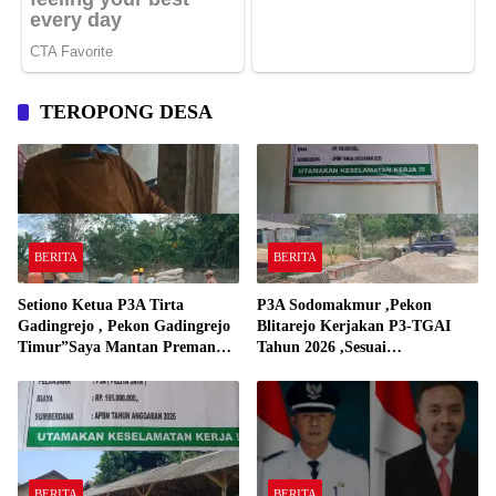
TEROPONG DESA
BERITA
BERITA
Setiono Ketua P3A Tirta
P3A Sodomakmur ,Pekon
Gadingrejo , Pekon Gadingrejo
Blitarejo Kerjakan P3-TGAI
Timur”Saya Mantan Preman
Tahun 2026 ,Sesuai
Yang Bakar Kantor Camat
Spesifikasinya
Gadingrejo Tahun 2000″
BERITA
BERITA