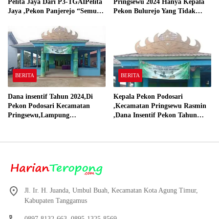
Pelita Jaya Dari P3-TGAIPelita
Pringsewu 2024 Hanya Kepala
Jaya ,Pekon Panjerejo “Semua
Pekon Bulurejo Yang Tidak
Material Sesuai Standar”
Pakai DD dan Dana Insentif
Pekon 2024
BERITA
BERITA
Dana insentif Tahun 2024,Di
Kepala Pekon Podosari
Pekon Podosari Kecamatan
,Kecamatan Pringsewu Rasmin
Pringsewu,Lampung
,Dana Insentif Pekon Tahun
Direalisasikan sesuai RAP
2024 Beli Laptop Asus dan
Proyektor
Jl. Ir. H. Juanda, Umbul Buah, Kecamatan Kota Agung Timur,
Kabupaten Tanggamus
0897-8132-663, 0895-1325-8569