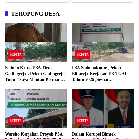
TEROPONG DESA
BERITA
BERITA
Setiono Ketua P3A Tirta
P3A Sodomakmur ,Pekon
Gadingrejo , Pekon Gadingrejo
Blitarejo Kerjakan P3-TGAI
Timur”Saya Mantan Preman
Tahun 2026 ,Sesuai
Yang Bakar Kantor Camat
Spesifikasinya
Gadingrejo Tahun 2000″
BERITA
BERITA
Warsito Kerjakan Proyek P3A
Dalam Korupsi Bimtek