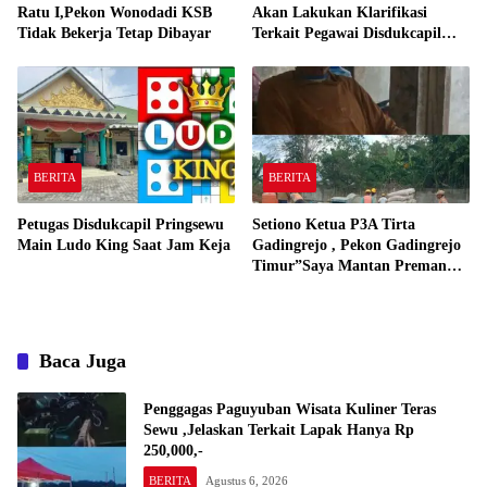
Ratu I,Pekon Wonodadi KSB
Akan Lakukan Klarifikasi
Tidak Bekerja Tetap Dibayar
Terkait Pegawai Disdukcapil
Bermain Ludo King Saat Jam
Kerja
BERITA
BERITA
Petugas Disdukcapil Pringsewu
Setiono Ketua P3A Tirta
Main Ludo King Saat Jam Keja
Gadingrejo , Pekon Gadingrejo
Timur”Saya Mantan Preman
Yang Bakar Kantor Camat
Gadingrejo Tahun 2000″
Baca Juga
Penggagas Paguyuban Wisata Kuliner Teras
Sewu ,Jelaskan Terkait Lapak Hanya Rp
250,000,-
BERITA
Agustus 6, 2026