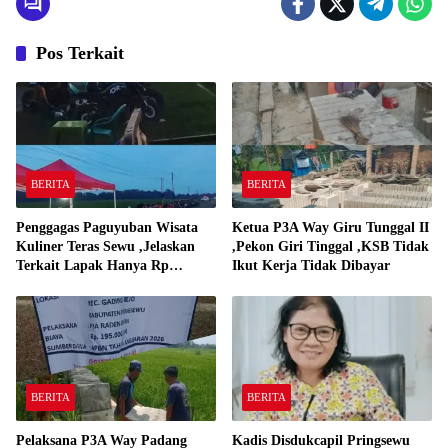
Pos Terkait
BERITA
BERITA
Penggagas Paguyuban Wisata
Ketua P3A Way Giru Tunggal II
Kuliner Teras Sewu ,Jelaskan
,Pekon Giri Tinggal ,KSB Tidak
Terkait Lapak Hanya Rp
Ikut Kerja Tidak Dibayar
250,000,-
BERITA
BERITA
Pelaksana P3A Way Padang
Kadis Disdukcapil Pringsewu