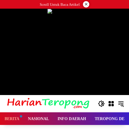
Langsung
×
Scroll Untuk Baca Artikel
ke
konten
BERITA
NASIONAL
INFO DAERAH
TEROPONG DES