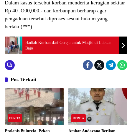
Dalam kasus tersebut korban menderita kerugian sekitar
Rp 40 ,O00,000,- dan korbanpun berharap agar
pengaduan tersebut diproses sesuai hukum yang
berlaku(***)
Hadiah Kurban dari Gereja untuk Masjid di Labuan
Bajo
Pos Terkait
BERITA
BERITA
Prolanis Bulurejo ,Pekon
Ambar Andayono Berikan