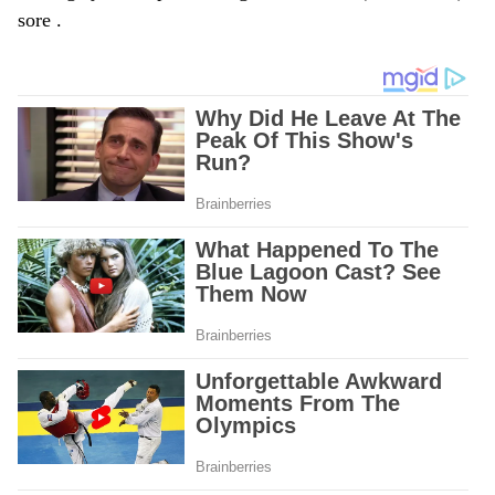
sore .