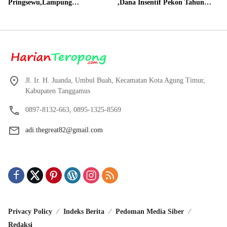
Pringsewu,Lampung
,Dana Insentif Pekon Tahun
Direalisasikan sesuai RAP
2024 Beli Laptop Asus dan
Proyektor
Jl. Ir. H. Juanda, Umbul Buah, Kecamatan Kota Agung Timur,
Kabupaten Tanggamus
0897-8132-663, 0895-1325-8569
adi.thegreat82@gmail.com
Privacy Policy
Indeks Berita
Pedoman Media Siber
Redaksi