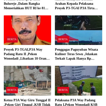
Bulurejo ,Dalam Rangka
Arahan Kepada Pelaksana
Memeriahkan HUT RI ke 81
Proyek P3-TGAI P3A Tirta
Adakan Lomba Senam
Gadingrejo
BERITA
BERITA
Proyek P3-TGAI,P3A Way
Penggagas Paguyuban Wisata
Padang Ratu II ,Pekon
Kuliner Teras Sewu ,Jelaskan
Wonodadi ,Libatkan 10 Orang
Terkait Lapak Hanya Rp
Pekerja Pelaksana P3A Way
250,000,-
Padang Ratu
BERITA
BERITA
Ketua P3A Way Giru Tunggal II
Pelaksana P3A Way Padang
,Pekon Giri Tinggal ,KSB Tidak
Ratu I,Pekon Wonodadi KSB