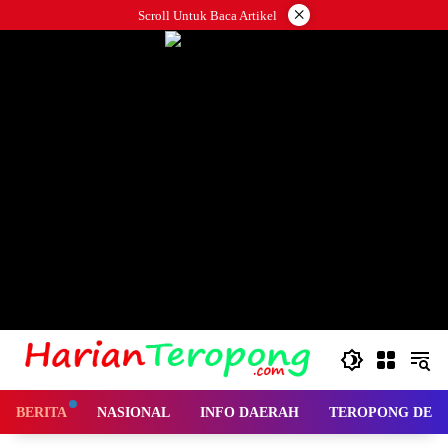
Langsung
×
Scroll Untuk Baca Artikel
ke
konten
BERITA
NASIONAL
INFO DAERAH
TEROPONG DES