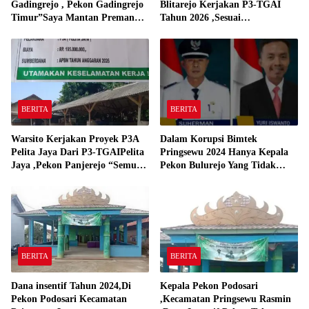
Gadingrejo , Pekon Gadingrejo
Blitarejo Kerjakan P3-TGAI
Timur”Saya Mantan Preman
Tahun 2026 ,Sesuai
Yang Bakar Kantor Camat
Spesifikasinya
Gadingrejo Tahun 2000″
BERITA
BERITA
Warsito Kerjakan Proyek P3A
Dalam Korupsi Bimtek
Pelita Jaya Dari P3-TGAIPelita
Pringsewu 2024 Hanya Kepala
Jaya ,Pekon Panjerejo “Semua
Pekon Bulurejo Yang Tidak
Material Sesuai Standar”
Pakai DD dan Dana Insentif
Pekon 2024
BERITA
BERITA
Dana insentif Tahun 2024,Di
Kepala Pekon Podosari
Pekon Podosari Kecamatan
,Kecamatan Pringsewu Rasmin