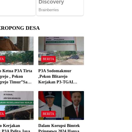
EROPONG DESA
TA
BERITA
o Ketua P3A Tirta
P3A Sodomakmur
rejo , Pekon
,Pekon Blitarejo
grejo Timur”Saya
Kerjakan P3-TGAI
n Preman Yang
Tahun 2026 ,Sesuai
 Kantor Camat
Spesifikasinya
grejo Tahun 2000″
TA
BERITA
o Kerjakan
Dalam Korupsi Bimtek
 P3A Pelita Jaya
Pringsewu 2024 Hanya