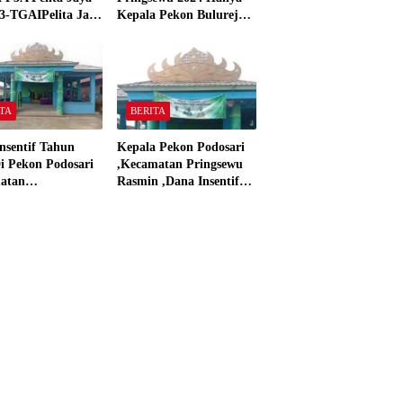
3-TGAIPelita Jaya
Kepala Pekon Bulurejo
 Panjerejo
Yang Tidak Pakai DD
 Material Sesuai
dan Dana Insentif Pekon
ar”
2024
TA
BERITA
nsentif Tahun
Kepala Pekon Podosari
i Pekon Podosari
,Kecamatan Pringsewu
atan
Rasmin ,Dana Insentif
sewu,Lampung
Pekon Tahun 2024 Beli
isasikan sesuai
Laptop Asus dan
Proyektor