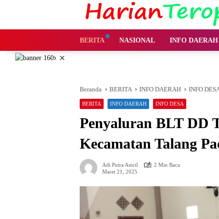
Langsung
ke
konten
BERITA
NASIONAL
INFO DAERAH
×
Beranda
BERITA
INFO DAERAH
INFO DES
BERITA
INFO DAERAH
INFO DESA
Penyaluran BLT DD 
Kecamatan Talang Pa
Adi Putra Amril
2 Min Baca
Maret 21, 2025