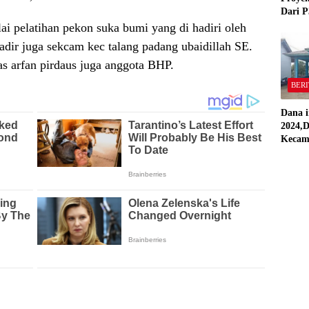
Dari P
,Pekon
lai pelatihan pekon suka bumi yang di hadiri oleh
“Semua
dir juga sekcam kec talang padang ubaidillah SE.
Stand
s arfan pirdaus juga anggota BHP.
BERI
Dana i
2024,D
Kecam
Pring
Direal
RAP