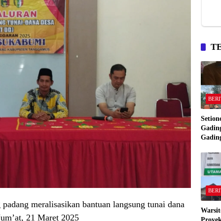
T
BERI
Setion
Gading
Gadin
Manta
Bakar
Gadin
BERI
padang meralisasikan bantuan langsung tunai dana
Warsit
Jum’at, 21 Maret 2025
Proyek