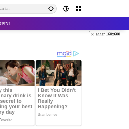
OPINI
×