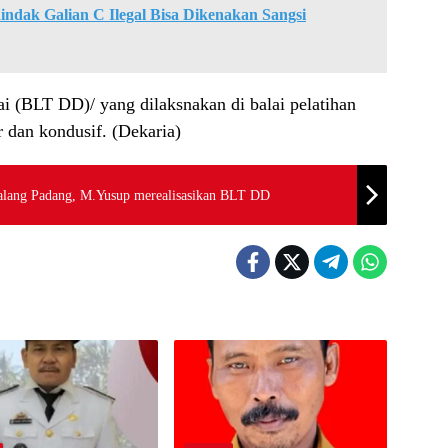
dak Galian C Ilegal Bisa Dikenakan Sangsi
ai (BLT DD)/ yang dilaksnakan di balai pelatihan
 dan kondusif. (Dekaria)
alang Padang, M.Yusup merealisasikan BLT DD