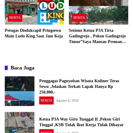
BERITA
BERITA
Petugas Disdukcapil Pringsewu
Setiono Ketua P3A Tirta
Main Ludo King Saat Jam Keja
Gadingrejo , Pekon Gadingrejo
Timur”Saya Mantan Preman
Yang Bakar Kantor Camat
Gadingrejo Tahun 2000″
Baca Juga
Penggagas Paguyuban Wisata Kuliner Teras
Sewu ,Jelaskan Terkait Lapak Hanya Rp
250,000,-
BERITA
Agustus 6, 2026
Ketua P3A Way Giru Tunggal II ,Pekon Giri
Tinggal ,KSB Tidak Ikut Kerja Tidak Dibayar