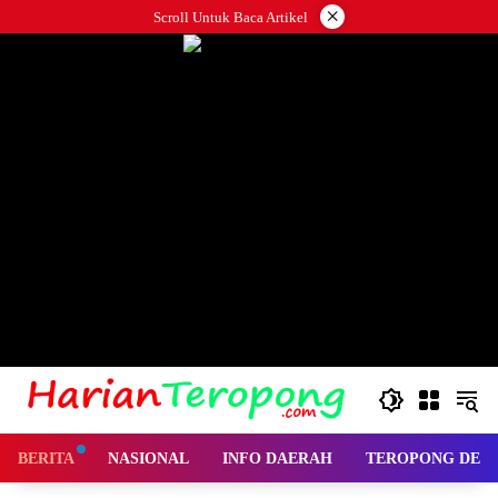
Langsung
×
Scroll Untuk Baca Artikel
ke
konten
BERITA
NASIONAL
INFO DAERAH
TEROPONG DES