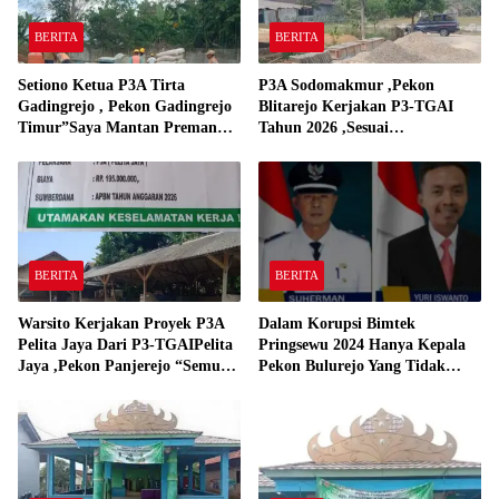
BERITA
BERITA
Setiono Ketua P3A Tirta
P3A Sodomakmur ,Pekon
Gadingrejo , Pekon Gadingrejo
Blitarejo Kerjakan P3-TGAI
Timur”Saya Mantan Preman
Tahun 2026 ,Sesuai
Yang Bakar Kantor Camat
Spesifikasinya
Gadingrejo Tahun 2000″
BERITA
BERITA
Warsito Kerjakan Proyek P3A
Dalam Korupsi Bimtek
Pelita Jaya Dari P3-TGAIPelita
Pringsewu 2024 Hanya Kepala
Jaya ,Pekon Panjerejo “Semua
Pekon Bulurejo Yang Tidak
Material Sesuai Standar”
Pakai DD dan Dana Insentif
Pekon 2024