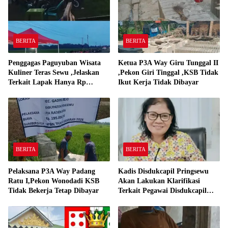
BERITA
BERITA
Penggagas Paguyuban Wisata
Ketua P3A Way Giru Tunggal II
Kuliner Teras Sewu ,Jelaskan
,Pekon Giri Tinggal ,KSB Tidak
Terkait Lapak Hanya Rp
Ikut Kerja Tidak Dibayar
250,000,-
BERITA
BERITA
Pelaksana P3A Way Padang
Kadis Disdukcapil Pringsewu
Ratu I,Pekon Wonodadi KSB
Akan Lakukan Klarifikasi
Tidak Bekerja Tetap Dibayar
Terkait Pegawai Disdukcapil
Bermain Ludo King Saat Jam
Kerja